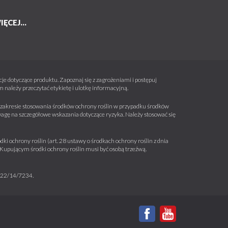
IĘCEJ...
e dotyczące produktu. Zapoznaj się z zagrożeniami i postępuj
należy przeczytać etykietę i ulotkę informacyjną.
 w zakresie stosowania środków ochrony roślin w przypadku środków
wagę na szczegółowe wskazania dotyczące ryzyka. Należy stosować się
ki ochrony roślin (art. 28 ustawy o środkach ochrony roślin z dnia
a. Kupującym środki ochrony roślin musi być osobą trzeźwą.
m 22/14/7234.