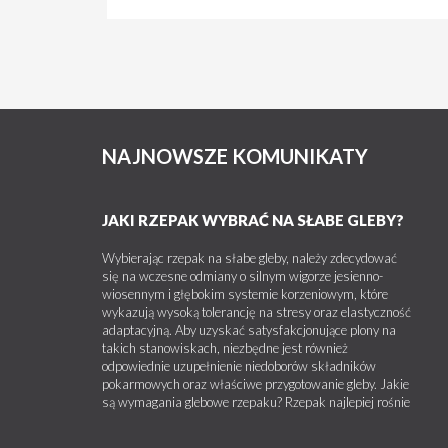
NAJNOWSZE KOMUNIKATY
JAKI RZEPAK WYBRAĆ NA SŁABE GLEBY?
Wybierając rzepak na słabe gleby, należy zdecydować
się na wczesne odmiany o silnym wigorze jesienno-
wiosennym i głębokim systemie korzeniowym, które
wykazują wysoką tolerancję na stresy oraz elastyczność
adaptacyjną. Aby uzyskać satysfakcjonujące plony na
takich stanowiskach, niezbędne jest również
odpowiednie uzupełnienie niedoborów składników
pokarmowych oraz właściwe przygotowanie gleby. Jakie
są wymagania glebowe rzepaku? Rzepak najlepiej rośnie