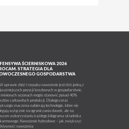
FENSYWA ŚCIERNISKOWA 2026
ROCAM. STRATEGIA DLA
OWOCZESNEGO GOSPODARSTWA
uprawie zbóż i rzepaku nawożenie jest dziś jedną z
jważniejszych pozycji kosztowych w gospodarstwie.
minionych sezonach mogło stanowić ponad 40%
sztów całkowitych produkcji. Dlatego coraz
ększego znaczenia nabierają technologie, które nie
legają wyłącznie na ograniczaniu dawek, ale na
pszym wykorzystaniu każdego kilograma składnika
karmowego. Nawożenie hybrydowe – jak zwiększyć
ektywność nawożenia