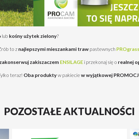
o
lub
kośny użytek zielony
?
Zrób to z
najlepszymi mieszankami traw
pastewnych
PROgras
zakonserwuj zakiszaczem
ENSILAGE
i przekonaj się o
realnej o
ylko teraz!
Oba produkty
w pakiecie
w wyjątkowej PROMOCJ
POZOSTAŁE AKTUALNOŚCI