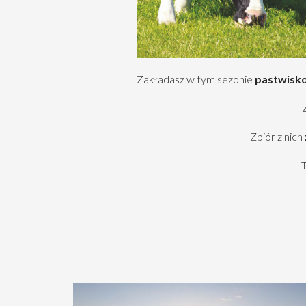
Zakładasz w tym sezonie
pastwisk
Zbiór z nich
T