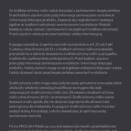
Ze środków ochrony roślin należy korzystać z zachowaniem bezpieczeństwa.
Przed każdym użyciem przeczytaj informacje zamieszczone na etykiecie
i informacje dotyczące produktu. Zapoznaj się z zagrożeniami i postępuj
zgodnie ze środkami ostrożności wymienionymi na etykiecie. Produkt
biobójczy należy używać z zachowaniem szczególnych środków ostrożności.
Przed użyciem należy przeczytać etykietę i ulotkę informacyjną.
Kupujący oświadcza, iż spełnia warunki wymienione w art. 25 ust.3 pkt
5 ustawy z dnia 8 marca 2013 r. o środkach ochrony roślin oraz posiada
przeszkolenie w zakresie stosowania środków ochrony roślin w przypadku
środków dla użytkowników profesjonalnych. Przed każdym użyciem
przeczytaj informacje zamieszczone w etykiecie i informacje dotyczące
produktu. Należy zwrócić uwagę na szczegółowe wskazania dotyczące ryzyka.
Należy stosować się do zasad bezpieczeństwa zawartych w etykiecie.
Środki ochrony roślin mogą nabyć jedynie osoby pełnoletnie oraz osoby, które
ukończyły szkolenie i posiadają kwalifikacje wymagane dla osób
nabywających środki ochrony roślin (art. 28 ustawy o środkach ochrony
roślin z dnia 8 marca 2013 r. ze zmianami). Środki ochrony roślin należy
stosować w taki sposób, aby nie stwarzać zagrożenia dla zdrowia ludzi,
zwierząt oraz dla środowiska. Kupującym środki ochrony roślin musi być
osobą trzeźwą. Korzystając z oferty oświadczasz, że spełniasz wyżej
wymienione warunki.
Firma PROCAM Polska sp. z o.o. jest wpisana do rejestru przedsiębiorców
wykonujących działalność w zakresie obrotu środkami ochrony roślin, pod