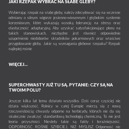
JAKI RZEPAK WYBRAĆ NA SŁABE GLEBY?
Wybierając rzepak na słabe gleby, należy zdecydować się na wczesne
odmiany o silnym wigorze jesienno-wiosennym i głębokim systemie
korzeniowym, które wykazują wysoką tolerancję na stresy oraz
elastyczność adaptacyjną. Aby uzyskać satysfakcjonujące plony na
takich stanowiskach, niezbędne jest również odpowiednie
uzupełnienie niedoborów składników pokarmowych oraz właściwe
przygotowanie gleby. Jakie są wymagania glebowe rzepaku? Rzepak
najlepiej rośnie
WIĘCEJ...
SUPERCHWASTY JUŻ TU SĄ. PYTANIE: CZY SĄ NA
TWOIM POLU?
Jeszcze kilka lat temu działało wszystko. Dziś coraz częściej nie
działa większość. Rolnicy w całej Europie mierzą się z nową
rzeczywistością: chwasty odporne na herbicydy, których nie da się
skutecznie zwalczyć standardową technologią chemiczną. To nie jest
teoria przyszłości. Niestety takie są fakty i teraźniejszość.
ODPORNOŚĆ ROŚNIE SZYBCIEJ, NIŻ MYŚLISZ Odporność nie