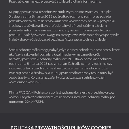
Przed użyciem należy przeczytać etykietę i ulotkę informacyjną.
Kupujący oświadcza, iż spełnia warunki wymienione w art. 25 ust.3 pkt
5 ustawy z dnia 8 marca 2013 r. o środkach ochrony roślin oraz posiada
przeszkolenie w zakresie stosowania środków ochrony roślin w przypadku
środków dla użytkowników profesjonalnych. Przed każdym użyciem
przeczytaj informacje zamieszczone w etykiecie i informacje dotyczące
produktu. Należy zwrócić uwagę na szczegółowe wskazania dotyczące ryzyka.
Należy stosować się do zasad bezpieczeństwa zawartych w etykiecie.
Środki ochrony roślin mogą nabyć jedynie osoby pełnoletnie oraz osoby, które
ukończyły szkolenie i posiadają kwalifikacje wymagane dla osób
nabywających środki ochrony roślin (art. 28 ustawy o środkach ochrony
roślin z dnia 8 marca 2013 r. ze zmianami). Środki ochrony roślin należy
stosować w taki sposób, aby nie stwarzać zagrożenia dla zdrowia ludzi,
zwierząt oraz dla środowiska. Kupującym środki ochrony roślin musi być
osobą trzeźwą. Korzystając z oferty oświadczasz, że spełniasz wyżej
wymienione warunki.
Firma PROCAM Polska sp. z o.o. jest wpisana do rejestru przedsiębiorców
wykonujących działalność w zakresie obrotu środkami ochrony roślin, pod
numerem 22/14/7234.
POLITYKA PRYWATNOŚCI I PLIKÓW COOKIES