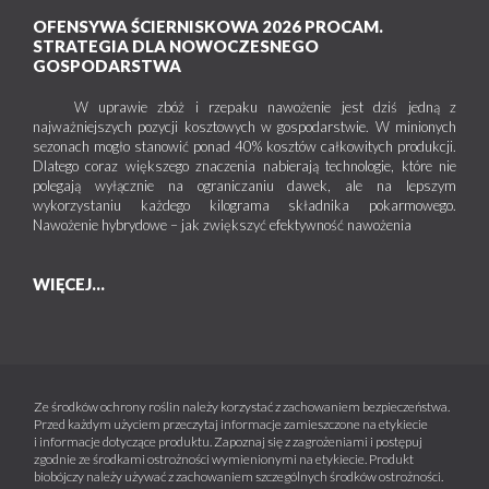
OFENSYWA ŚCIERNISKOWA 2026 PROCAM.
STRATEGIA DLA NOWOCZESNEGO
GOSPODARSTWA
W uprawie zbóż i rzepaku nawożenie jest dziś jedną z
najważniejszych pozycji kosztowych w gospodarstwie. W minionych
sezonach mogło stanowić ponad 40% kosztów całkowitych produkcji.
Dlatego coraz większego znaczenia nabierają technologie, które nie
polegają wyłącznie na ograniczaniu dawek, ale na lepszym
wykorzystaniu każdego kilograma składnika pokarmowego.
Nawożenie hybrydowe – jak zwiększyć efektywność nawożenia
WIĘCEJ...
Ze środków ochrony roślin należy korzystać z zachowaniem bezpieczeństwa.
Przed każdym użyciem przeczytaj informacje zamieszczone na etykiecie
i informacje dotyczące produktu. Zapoznaj się z zagrożeniami i postępuj
zgodnie ze środkami ostrożności wymienionymi na etykiecie. Produkt
biobójczy należy używać z zachowaniem szczególnych środków ostrożności.