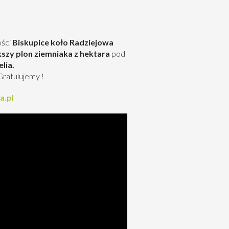
ości
Biskupice koło Radziejowa
szy plon ziemniaka z hektara
pod
lia.
ratulujemy !
a.pl