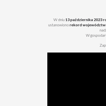
W dniu
13 października 2023 r
ustanowiono
rekord województwa 
nad
W gospodars
Zap