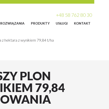
+48 58 762 80 30
ROZWIĄZANIA
PRODUKTY
USŁUGI
KONTAKT
a z hektara z wynikiem 79,84 t/ha
SZY PLON
KIEM 79,84
NOWANIA