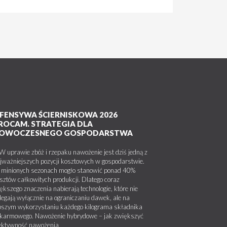
FENSYWA ŚCIERNISKOWA 2026
ROCAM. STRATEGIA DLA
OWOCZESNEGO GOSPODARSTWA
uprawie zbóż i rzepaku nawożenie jest dziś jedną z
jważniejszych pozycji kosztowych w gospodarstwie.
minionych sezonach mogło stanowić ponad 40%
sztów całkowitych produkcji. Dlatego coraz
ększego znaczenia nabierają technologie, które nie
legają wyłącznie na ograniczaniu dawek, ale na
pszym wykorzystaniu każdego kilograma składnika
karmowego. Nawożenie hybrydowe – jak zwiększyć
ektywność nawożenia