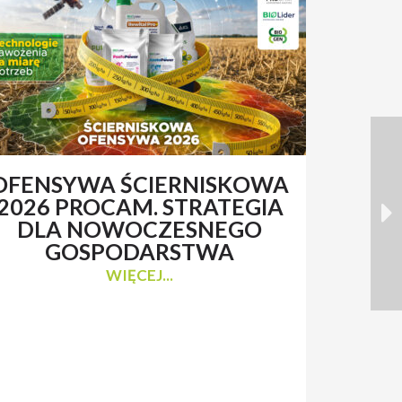
OFENSYWA ŚCIERNISKOWA
RENAT
2026 PROCAM. STRATEGIA
Z 
DLA NOWOCZESNEGO
N
GOSPODARSTWA
WIĘCEJ...