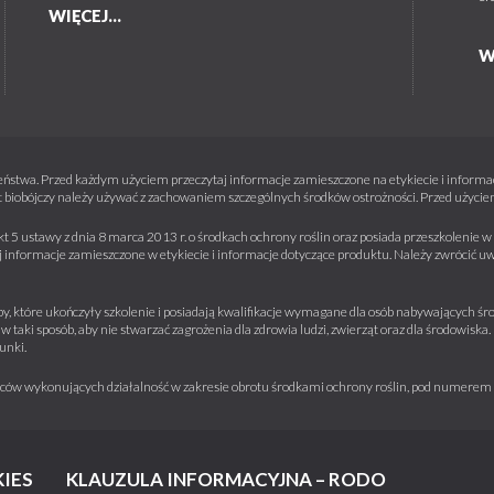
WIĘCEJ...
W
ństwa. Przed każdym użyciem przeczytaj informacje zamieszczone na etykiecie i informacj
 biobójczy należy używać z zachowaniem szczególnych środków ostrożności. Przed użyciem 
kt 5 ustawy z dnia 8 marca 2013 r. o środkach ochrony roślin oraz posiada przeszkolenie
informacje zamieszczone w etykiecie i informacje dotyczące produktu. Należy zwrócić u
y, które ukończyły szkolenie i posiadają kwalifikacje wymagane dla osób nabywających środ
w taki sposób, aby nie stwarzać zagrożenia dla zdrowia ludzi, zwierząt oraz dla środowisk
unki.
iorców wykonujących działalność w zakresie obrotu środkami ochrony roślin, pod numere
IES
KLAUZULA INFORMACYJNA – RODO