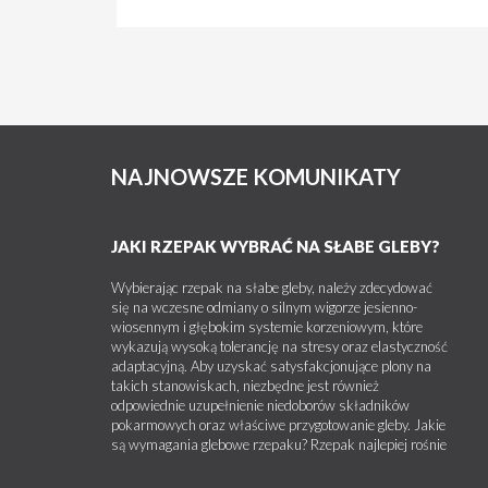
NAJNOWSZE KOMUNIKATY
JAKI RZEPAK WYBRAĆ NA SŁABE GLEBY?
Wybierając rzepak na słabe gleby, należy zdecydować
się na wczesne odmiany o silnym wigorze jesienno-
wiosennym i głębokim systemie korzeniowym, które
wykazują wysoką tolerancję na stresy oraz elastyczność
adaptacyjną. Aby uzyskać satysfakcjonujące plony na
takich stanowiskach, niezbędne jest również
odpowiednie uzupełnienie niedoborów składników
pokarmowych oraz właściwe przygotowanie gleby. Jakie
są wymagania glebowe rzepaku? Rzepak najlepiej rośnie