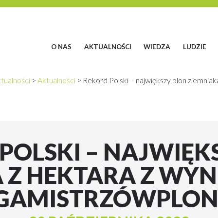
O NAS
AKTUALNOŚCI
WIEDZA
LUDZIE
tualności
>
Aktualności
>
Rekord Polski – największy plon ziemniak
POLSKI – NAJWIĘK
 Z HEKTARA Z WYNI
LIGAMISTRZÓWPLO