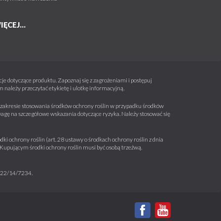
IĘCEJ...
e dotyczące produktu. Zapoznaj się z zagrożeniami i postępuj
należy przeczytać etykietę i ulotkę informacyjną.
 w zakresie stosowania środków ochrony roślin w przypadku środków
wagę na szczegółowe wskazania dotyczące ryzyka. Należy stosować się
ki ochrony roślin (art. 28 ustawy o środkach ochrony roślin z dnia
a. Kupującym środki ochrony roślin musi być osobą trzeźwą.
m 22/14/7234.