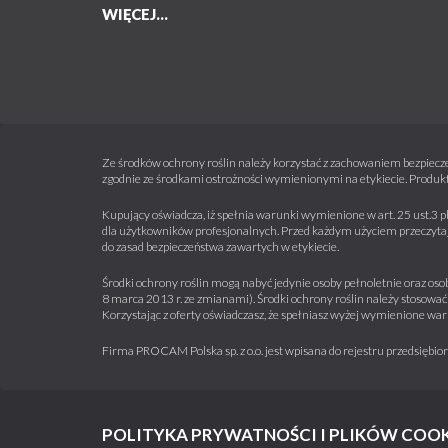
WIĘCEJ...
Ze środków ochrony roślin należy korzystać z zachowaniem bezpiecze
zgodnie ze środkami ostrożności wymienionymi na etykiecie. Produkt
Kupujący oświadcza, iż spełnia warunki wymienione w art. 25 ust.3 p
dla użytkowników profesjonalnych. Przed każdym użyciem przeczytaj 
do zasad bezpieczeństwa zawartych w etykiecie.
Środki ochrony roślin mogą nabyć jedynie osoby pełnoletnie oraz osob
8 marca 2013 r. ze zmianami). Środki ochrony roślin należy stosować 
Korzystając z oferty oświadczasz, że spełniasz wyżej wymienione war
Firma PROCAM Polska sp. z o.o. jest wpisana do rejestru przedsięb
POLITYKA PRYWATNOŚCI I PLIKÓW COOK