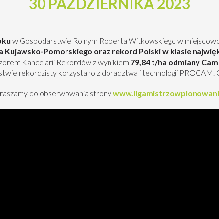
30 PAŹDZIERNIKA 2023
oku
w Gospodarstwie Rolnym Roberta Witkowskiego w miejscow
Kujawsko-Pomorskiego oraz rekord Polski w klasie najwięk
zorem Kancelarii Rekordów z wynikiem
79,84 t/ha odmiany Came
twie rekordzisty korzystano z doradztwa i technologii PROCAM. G
raszamy do obserwowania strony
www.ligamistrzowplonowani