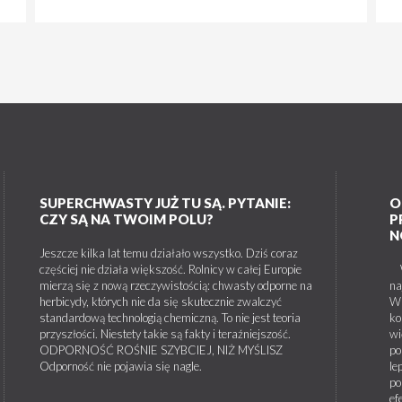
SUPERCHWASTY JUŻ TU SĄ. PYTANIE:
O
CZY SĄ NA TWOIM POLU?
P
N
Jeszcze kilka lat temu działało wszystko. Dziś coraz
częściej nie działa większość. Rolnicy w całej Europie
W 
mierzą się z nową rzeczywistością: chwasty odporne na
na
herbicydy, których nie da się skutecznie zwalczyć
W 
standardową technologią chemiczną. To nie jest teoria
ko
przyszłości. Niestety takie są fakty i teraźniejszość.
wi
ODPORNOŚĆ ROŚNIE SZYBCIEJ, NIŻ MYŚLISZ
po
Odporność nie pojawia się nagle.
le
po
ef