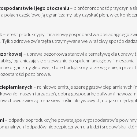
ospodarstwie i jego otoczeniu
– bioróżnorodność przyczynia si
a polach częściowo ją ograniczamy, aby uzyskać plon, więc koniecz
ąt
– efekt produkcyjny i finansowy gospodarstwa posiadającego zwie
 Tylko zdrowe zwierzęta utrzymywane we właściwy sposób dadzą d
ezorkowej
– uprawa bezorkowa stanowi alternatywę dla uprawy tr
abiegi ograniczają się przeważnie do spulchniania gleby i mieszania 
nne organizmy glebowe, które budują korytarze w glebie, a przez 
 pozostałości pozbiorowe.
 cieplarnianych
– rolnictwo emituje szereg gazów cieplarnianych (
tkowanie maszyn i urządzeń, dobrą gospodarkę paliwami, nawozami
w chowu zwierząt oraz siew roślin okrywowych, np. jako międzypl
mi
– odpady poprodukcyjne powstające w gospodarstwie powinny
munalnych i odpadów niebezpiecznych dla ludzi i środowiska, który