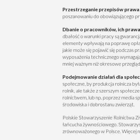
Przestrzeganie przepisów prawa
poszanowaniu do obowiązującego praw
Dbanie o pracowników, ich praw
dbałość o warunki pracy są gwarancj
elementy wpływają na poprawę opłac
jakie może się pojawić się podczas 
wyposażenia technicznego wymagają 
mniej ważnym niż okresowe przeglądy
Podejmowanie działań dla społecz
społeczne, by produkcja rolnicza był
rolnik, ale także z szerszym społecz
rolnictwem, lub np. poprzez media s
środowiska i dobrostanu zwierząt.
Polskie Stowarzyszenie Rolnictwa Z
łańcucha żywnościowego. Stowarzysze
zrównoważonego w Polsce. Więcej na