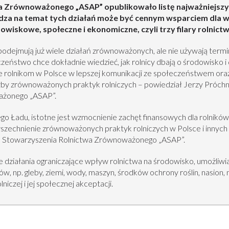
a Zrównoważonego „ASAP” opublikowało listę najważniejszyc
a na temat tych działań może być cennym wsparciem dla ws
odowiskowe, społeczne i ekonomiczne, czyli trzy filary rolni
 podejmują już wiele działań zrównoważonych, ale nie używają term
czeństwo chce dokładnie wiedzieć, jak rolnicy dbają o środowisko i
e rolnikom w Polsce w lepszej komunikacji ze społeczeństwem or
zby zrównoważonych praktyk rolniczych – powiedział Jerzy Próchn
ażonego „ASAP”.
go Ładu, istotne jest wzmocnienie zachęt finansowych dla rolników
owszechnienie zrównoważonych praktyk rolniczych w Polsce i innyc
go Stowarzyszenia Rolnictwa Zrównoważonego „ASAP”.
działania ograniczające wpływ rolnictwa na środowisko, umożliwia
, np. gleby, ziemi, wody, maszyn, środków ochrony roślin, nasion, 
iczej i jej społecznej akceptacji.