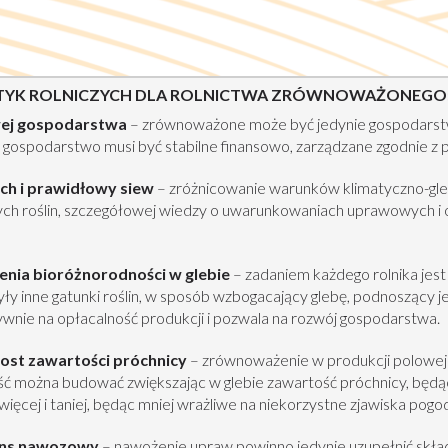
AKTYK ROLNICZYCH DLA ROLNICTWA ZRÓWNOWAŻONEGO
owej gospodarstwa
– zrównoważone może być jedynie gospodarstwo
, gospodarstwo musi być stabilne finansowo, zarządzane zgodnie 
ch i prawidłowy siew
– zróżnicowanie warunków klimatyczno-g
h roślin, szczegółowej wiedzy o uwarunkowaniach uprawowych i oc
nia bioróżnorodności w glebie
– zadaniem każdego rolnika jest
ły inne gatunki roślin, w sposób wzbogacający glebę, podnoszący je
nie na opłacalność produkcji i pozwala na rozwój gospodarstwa.
ost zawartości próchnicy
– zrównoważenie w produkcji polowej o
ść można budować zwiększając w glebie zawartość próchnicy, będ
ęcej i taniej, będąc mniej wrażliwe na niekorzystne zjawiska pog
lans nawozowy
– nawożenie upraw powinno jedynie uzupełnić skła