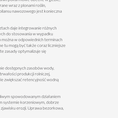
ne wraz z plonami roślin,
 bilansu nawozowego jest konieczna
ztach daje integrowanie różnych
nych do stosowania w wypadku
ch można w odpowiednich terminach
 tu mogą być także coraz liczniejsze
te zasady optymalizuje się
nie dostępnych zasobów wody,
rwałości produkcji rolniczej,
wie zwiększać retencyjność wodną
kodliwym spowodowanym działaniem
tym systemie korzeniowym, dobrze
 zjawisku erozji. Uprawa bezorkowa,