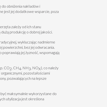
ę do obniżenia nakładów i
ne jest jej dodatkowe wsparcie, poza
rzęta zależy od ich stanu
użą produkcję o dobrej jakości.
adycyjnej, wykluczając nadmierne
jej powierzchni, bez jej odwracania.
to poprawiają jej żyzność, wspomagają
np. CO
, CH
, NH
, NO
), co należy
2
4
3
X
 organicznymi, pozostałościami
ony, pozwalających na lepsze
 być maksymalnie wykorzystane do
ch utylizacja jest określona