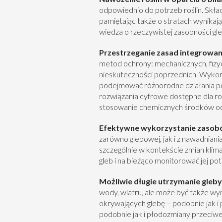
odpowiednio do potrzeb roślin. Skł
pamiętając także o stratach wynikaj
wiedza o rzeczywistej zasobności gl
Przestrzeganie zasad integrowane
metod ochrony: mechanicznych, fizy
nieskuteczności poprzednich. Wykor
podejmować różnorodne działania poz
rozwiązania cyfrowe dostępne dla ro
stosowanie chemicznych środków ochr
Efektywne wykorzystanie zaso
zarówno glebowej, jak i z nawadniania
szczególnie w kontekście zmian kli
gleb i na bieżąco monitorować jej pot
Możliwie długie utrzymanie gleby
wody, wiatru, ale może być także w
okrywających glebę – podobnie jak i
podobnie jak i płodozmiany przeciwer