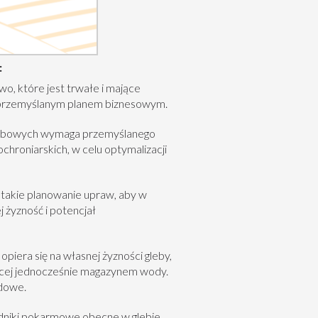
:
, które jest trwałe i mające
z przemyślanym planem biznesowym.
lebowych wymaga przemyślanego
hroniarskich, w celu optymalizacji
 takie planowanie upraw, aby w
j żyzność i potencjał
piera się na własnej żyzności gleby,
ącej jednocześnie magazynem wody.
odowe.
dniki pokarmowe obecne w glebie,