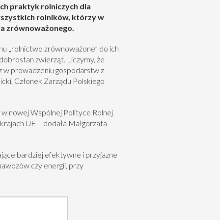
h praktyk rolniczych dla
zystkich rolników, którzy w
ctwa zrównoważonego.
inu „rolnictwo zrównoważone” do ich
 dobrostan zwierząt. Liczymy, że
az w prowadzeniu gospodarstw z
icki, Członek Zarządu Polskiego
 w nowej Wspólnej Polityce Rolnej
h krajach UE – dodała Małgorzata
jące bardziej efektywne i przyjazne
nawozów czy energii, przy