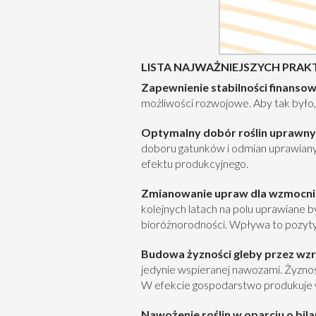
LISTA NAJWAŻNIEJSZYCH PR
Zapewnienie stabilności finans
możliwości rozwojowe. Aby tak było
Optymalny dobór roślin uprawny
doboru gatunków i odmian uprawianyc
efektu produkcyjnego.
Zmianowanie upraw dla wzmocnie
kolejnych latach na polu uprawiane by
bioróżnorodności. Wpływa to pozytyw
Budowa żyzności gleby przez wzr
jedynie wspieranej nawozami. Żyzno
W efekcie gospodarstwo produkuje wi
Nawożenie roślin w oparciu o bi