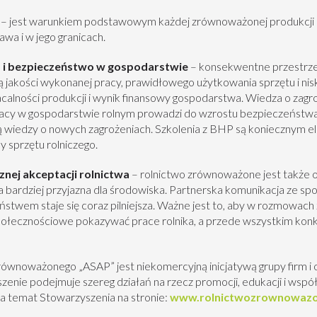
– jest warunkiem podstawowym każdej zrównoważonej produkcji ro
a i w jego granicach.
a i bezpieczeństwo w gospodarstwie
– konsekwentne przestrz
ą jakości wykonanej pracy, prawidłowego użytkowania sprzętu i ni
alności produkcji i wynik finansowy gospodarstwa. Wiedza o zagr
pracy w gospodarstwie rolnym prowadzi do wzrostu bezpieczeństwa 
wiedzy o nowych zagrożeniach. Szkolenia z BHP są koniecznym el
 sprzętu rolniczego.
nej akceptacji rolnictwa
– rolnictwo zrównoważone jest także 
a bardziej przyjazna dla środowiska. Partnerska komunikacja ze spo
eństwem staje się coraz pilniejsza. Ważne jest to, aby w rozmowach 
połecznościowe pokazywać prace rolnika, a przede wszystkim konk
równoważonego „ASAP” jest niekomercyjną inicjatywą grupy firm i
nie podejmuje szereg działań na rzecz promocji, edukacji i wspó
 temat Stowarzyszenia na stronie:
www.rolnictwozrownowazo