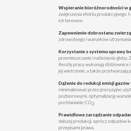
Wspieranie bioróżnorodności w g
zwiększenia efektu produkcyjnego. N
ich terenem.
Zapewnienie dobrostanu zwierz
zdrowotnego i warunków utrzymania.
Korzystanie z systemu uprawy b
przemieszczanie i natlenienie gleby. Z
Resztę pracy wykonują dżdżownice i i
jej wietrzenie, a także przetwarzają
Dążenie do redukcji emisji gazów
minimalizować przez precyzyjne uży
pozbiorowymi, optymalizację warunkó
pochłanianie CO
.
2
Prawidłowe zarządzanie odpada
dalszej produkcji, oprócz odpadów ko
przepisami prawa.