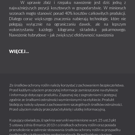
W uprawie zbóż i rzepaku nawożenie jest dziś jedną z
najważniejszych pozycji kosztowych w gospodarstwie. W minionych
sezonach mogło stanowić ponad 40% kosztów całkowitych produkcji.
Dlatego coraz większego znaczenia nabierają technologie, które nie
polegają wyłącznie na ograniczaniu dawek, ale na lepszym
wykorzystaniu każdego kilograma składnika pokarmowego.
Nawożenie hybrydowe – jak zwiększyć efektywność nawożenia
WIĘCEJ...
Ze środków ochrony roślin należy korzystać z zachowaniem bezpieczeństwa.
Przed każdym użyciem przeczytaj informacje zamieszczone na etykiecie
i informacje dotyczące produktu. Zapoznaj się z zagrożeniami i postępuj
zgodnie ze środkami ostrożności wymienionymi na etykiecie. Produkt
biobójczy należy używać z zachowaniem szczególnych środków ostrożności.
Przed użyciem należy przeczytać etykietę i ulotkę informacyjną.
Kupujący oświadcza, iż spełnia warunki wymienione w art. 25 ust.3 pkt
5 ustawy z dnia 8 marca 2013 r. o środkach ochrony roślin oraz posiada
przeszkolenie w zakresie stosowania środków ochrony roślin w przypadku
środków dla użytkowników profesjonalnych. Przed każdym użyciem