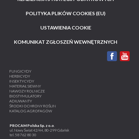
POLITYKA PLIKÓW COOKIES (EU)
USTAWIENIA COOKIE
KOMUNIKAT ZGŁOSZEŃ WEWNĘTRZNYCH
FUNGICYDY
HERBICYDY
INSEKTYCYDY
MATERIAŁ SIEWNY
NAWOZY ROLNICZE
BIOSTYMULATORY
ADIUWANTY
ŚRODKI OCHRONY ROŚLIN
KATALOG AGROFAGÓW
PROCAM Polska Sp. z o.o
.
ul. Nowy Świat 42/44, 80-299 Gdańsk
tel.
58 762 80 30