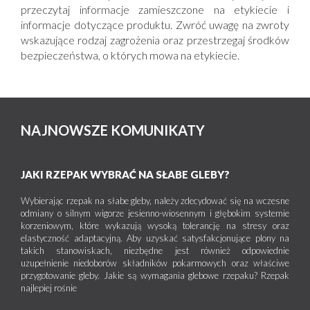
przeczytaj informacje zamieszczone na etykiecie i
informacje dotyczące produktu. Zwróć uwagę na zwroty
wskazujące rodzaj zagrożenia oraz przestrzegaj środków
bezpieczeństwa, o których mowa na etykiecie.
NAJNOWSZE KOMUNIKATY
JAKI RZEPAK WYBRAĆ NA SŁABE GLEBY?
Wybierając rzepak na słabe gleby, należy zdecydować się na wczesne
odmiany o silnym wigorze jesienno-wiosennym i głębokim systemie
korzeniowym, które wykazują wysoką tolerancję na stresy oraz
elastyczność adaptacyjną. Aby uzyskać satysfakcjonujące plony na
takich stanowiskach, niezbędne jest również odpowiednie
uzupełnienie niedoborów składników pokarmowych oraz właściwe
przygotowanie gleby. Jakie są wymagania glebowe rzepaku? Rzepak
najlepiej rośnie