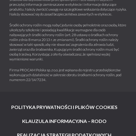
przeczytaj informacje zamieszczone w etykiecie i informacje dotyczące
produktu. Należy zwrócić uwagę na szczegółowe wskazania dotyczące ryzyka.
Należy stosować się do zasad bezpieczeństwa zawartych w etykiecie.
Środki ochrony roślin mogą nabyć jedynie osoby pełnoletnie oraz osoby, które
ukończyły szkolenie i posiadają kwalifikacje wymagane dla osób
nabywających środki ochrony roślin (art. 28 ustawy o środkach ochrony
roślin z dnia 8 marca 2013 r. ze zmianami). Środki ochrony roślin należy
stosować w taki sposób, aby nie stwarzać zagrożenia dla zdrowia ludzi,
zwierząt oraz dla środowiska. Kupującym środki ochrony roślin musi być
osobą trzeźwą. Korzystając z oferty oświadczasz, że spełniasz wyżej
wymienione warunki.
Firma PROCAM Polska sp. z o.o. jest wpisana do rejestru przedsiębiorców
wykonujących działalność w zakresie obrotu środkami ochrony roślin, pod
numerem 22/14/7234.
POLITYKA PRYWATNOŚCI I PLIKÓW COOKIES
KLAUZULA INFORMACYJNA – RODO
REALIZACJA STRATEGII PODATKOWYCH