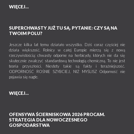
WIĘCEJ...
SUPERCHWASTY JUŻ TU SĄ. PYTANIE: CZY SĄ NA
TWOIM POLU?
Jeszcze kilka lat temu działało wszystko. Dziś coraz częściej nie
działa większość. Rolnicy w całej Europie mierzą się z nową
rzeczywistością: chwasty odporne na herbicydy, których nie da się
skutecznie zwalczyć standardową technologią chemiczną. To nie jest
teoria przyszłości. Niestety takie są fakty i teraźniejszość.
ODPORNOŚĆ ROŚNIE SZYBCIEJ, NIŻ MYŚLISZ Odporność nie
pojawia się nagle.
WIĘCEJ...
OFENSYWA ŚCIERNISKOWA 2026 PROCAM.
STRATEGIA DLA NOWOCZESNEGO
GOSPODARSTWA