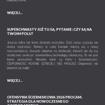
najlepiej rośnie
WIĘCEJ...
SUPERCHWASTY JUŻ TU SĄ. PYTANIE: CZY SĄ NA
TWOIM POLU?
Jeszcze kilka lat temu działało wszystko. Dziś coraz częściej nie
działa większość. Rolnicy w całej Europie mierzą się z nową
rzeczywistością: chwasty odporne na herbicydy, których nie da się
skutecznie zwalczyć standardową technologią chemiczną. To nie jest
teoria przyszłości. Niestety takie są fakty i teraźniejszość.
ODPORNOŚĆ ROŚNIE SZYBCIEJ, NIŻ MYŚLISZ Odporność nie
pojawia się nagle.
WIĘCEJ...
OFENSYWA ŚCIERNISKOWA 2026 PROCAM.
STRATEGIA DLA NOWOCZESNEGO