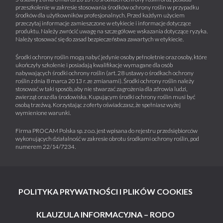
przeszkolenie w zakresie stosowania środków ochrony roślin w przypadku
środków dla użytkowników profesjonalnych. Przed każdym użyciem
przeczytaj informacje zamieszczone w etykiecie i informacje dotyczące
produktu. Należy zwrócić uwagę na szczegółowe wskazania dotyczące ryzyka.
Należy stosować się do zasad bezpieczeństwa zawartych w etykiecie.
Środki ochrony roślin mogą nabyć jedynie osoby pełnoletnie oraz osoby, które
ukończyły szkolenie i posiadają kwalifikacje wymagane dla osób
nabywających środki ochrony roślin (art. 28 ustawy o środkach ochrony
roślin z dnia 8 marca 2013 r. ze zmianami). Środki ochrony roślin należy
stosować w taki sposób, aby nie stwarzać zagrożenia dla zdrowia ludzi,
zwierząt oraz dla środowiska. Kupującym środki ochrony roślin musi być
osobą trzeźwą. Korzystając z oferty oświadczasz, że spełniasz wyżej
wymienione warunki.
Firma PROCAM Polska sp. z o.o. jest wpisana do rejestru przedsiębiorców
wykonujących działalność w zakresie obrotu środkami ochrony roślin, pod
numerem 22/14/7234.
POLITYKA PRYWATNOŚCI I PLIKÓW COOKIES
KLAUZULA INFORMACYJNA – RODO