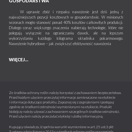
GOSPODARSTWA
W uprawie zbóż i rzepaku nawożenie jest dziś jedną z
najważniejszych pozycji kosztowych w gospodarstwie. W minionych
sezonach mogło stanowić ponad 40% kosztów całkowitych produkcji.
Dlatego coraz większego znaczenia nabierają technologie, które nie
polegają wyłącznie na ograniczaniu dawek, ale na lepszym
wykorzystaniu każdego kilograma składnika pokarmowego.
Nawożenie hybrydowe – jak zwiększyć efektywność nawożenia
WIĘCEJ...
Ze środków ochrony roślin należy korzystać z zachowaniem bezpieczeństwa.
Przed każdym użyciem przeczytaj informacje zamieszczone na etykiecie
i informacje dotyczące produktu. Zapoznaj się z zagrożeniami i postępuj
zgodnie ze środkami ostrożności wymienionymi na etykiecie. Produkt
biobójczy należy używać z zachowaniem szczególnych środków ostrożności.
Przed użyciem należy przeczytać etykietę i ulotkę informacyjną.
Kupujący oświadcza, iż spełnia warunki wymienione w art. 25 ust.3 pkt
5 ustawy z dnia 8 marca 2013 r. o środkach ochrony roślin oraz posiada