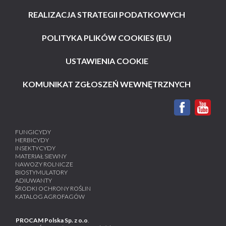
REALIZACJA STRATEGII PODATKOWYCH
POLITYKA PLIKÓW COOKIES (EU)
USTAWIENIA COOKIE
KOMUNIKAT ZGŁOSZEŃ WEWNĘTRZNYCH
FUNGICYDY
HERBICYDY
INSEKTYCYDY
MATERIAŁ SIEWNY
NAWOZY ROLNICZE
BIOSTYMULATORY
ADIUWANTY
ŚRODKI OCHRONY ROŚLIN
KATALOG AGROFAGÓW
PROCAM Polska Sp. z o.o
.