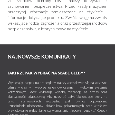
Ze środków ochrony roślin należy korzystać z
zachowaniem bezpieczeństwa. Przed każdym użyciem
przeczytaj informacje zamieszczone na etykiecie i
informacje dotyczące produktu. Zwróć uwagę na zwroty
wskazujące rodzaj zagrożenia oraz przestrzegaj środków
bezpieczeństwa, o których mowa na etykiecie.
NAJNOWSZE KOMUNIKATY
JAKI RZEPAK WYBRAĆ NA SŁABE GLEBY?
Wybierając rzepak na słabe gleby, należy zdecydować się na wczesne
odmiany o silnym wigorze jesienno-wiosennym i głębokim systemie
korzeniowym, które wykazują wysoką tolerancję na stresy oraz
elastyczność adaptacyjną. Aby uzyskać satysfakcjonujące plony na
takich stanowiskach, niezbędne jest również odpowiednie
uzupełnienie niedoborów składników pokarmowych oraz właściwe
przygotowanie gleby. Jakie są wymagania glebowe rzepaku? Rzepak