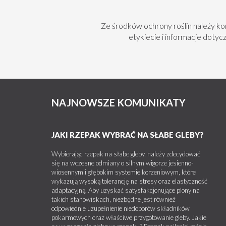
Ze środków ochrony roślin należy k
etykiecie i informacje doty
NAJNOWSZE KOMUNIKATY
JAKI RZEPAK WYBRAĆ NA SŁABE GLEBY?
Wybierając rzepak na słabe gleby, należy zdecydować
się na wczesne odmiany o silnym wigorze jesienno-
wiosennym i głębokim systemie korzeniowym, które
wykazują wysoką tolerancję na stresy oraz elastyczność
adaptacyjną. Aby uzyskać satysfakcjonujące plony na
takich stanowiskach, niezbędne jest również
odpowiednie uzupełnienie niedoborów składników
pokarmowych oraz właściwe przygotowanie gleby. Jakie