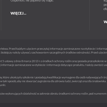
Odporność nie pojawia się nagle.
le
po
ef
WIĘCEJ...
W
ństwa. Przed każdym użyciem przeczytaj informacje zamieszczone na etykiecie i informacj
 biobójczy należy używać z zachowaniem szczególnych środków ostrożności. Przed użyciem 
kt 5 ustawy z dnia 8 marca 2013 r. o środkach ochrony roślin oraz posiada przeszkolenie
informacje zamieszczone w etykiecie i informacje dotyczące produktu. Należy zwrócić u
y, które ukończyły szkolenie i posiadają kwalifikacje wymagane dla osób nabywających środ
w taki sposób, aby nie stwarzać zagrożenia dla zdrowia ludzi, zwierząt oraz dla środowisk
unki.
iorców wykonujących działalność w zakresie obrotu środkami ochrony roślin, pod numere