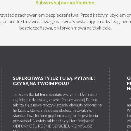
Subskrybuj nas na Youtube.
orzystać z zachowaniem bezpieczeństwa. Przed każdym użyciem pr
czące produktu. Zwróć uwagę na zwroty wskazujące rodzaj zagrożen
bezpieczeństwa, o których mowa na etykiecie.
SUPERCHWASTY JUŻ TU SĄ. PYTANIE:
O
CZY SĄ NA TWOIM POLU?
P
N
Jeszcze kilka lat temu działało wszystko. Dziś coraz
częściej nie działa większość. Rolnicy w całej Europie
W 
mierzą się z nową rzeczywistością: chwasty odporne na
na
herbicydy, których nie da się skutecznie zwalczyć
W 
standardową technologią chemiczną. To nie jest teoria
ko
przyszłości. Niestety takie są fakty i teraźniejszość.
wi
ODPORNOŚĆ ROŚNIE SZYBCIEJ, NIŻ MYŚLISZ
po