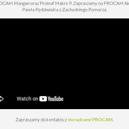
PROCAM Mangan oraz Proleaf Makro P. Zapraszamy na PROCAM Al
Pawła Pędziwiatra z Zachodniego Pomorza.
Zapraszamy do kontaktu z
doradcami PROCAM
.