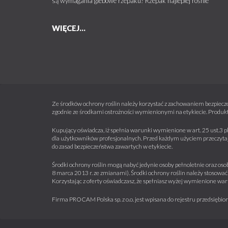
są wymagania glebowe rzepaku? Rzepak najlepiej rośnie
WIĘCEJ...
Ze środków ochrony roślin należy korzystać z zachowaniem bezpiecze
zgodnie ze środkami ostrożności wymienionymi na etykiecie. Produkt
Kupujący oświadcza, iż spełnia warunki wymienione w art. 25 ust.3 p
dla użytkowników profesjonalnych. Przed każdym użyciem przeczytaj 
do zasad bezpieczeństwa zawartych w etykiecie.
Środki ochrony roślin mogą nabyć jedynie osoby pełnoletnie oraz osob
8 marca 2013 r. ze zmianami). Środki ochrony roślin należy stosować 
Korzystając z oferty oświadczasz, że spełniasz wyżej wymienione war
Firma PROCAM Polska sp. z o.o. jest wpisana do rejestru przedsięb