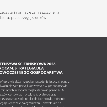
zeczytaj informacje zamieszczone na
ia oraz przestrzegaj środków
FENSYWA ŚCIERNISKOWA 2026
ROCAM. STRATEGIA DLA
OWOCZESNEGO GOSPODARSTWA
uprawie zbóż i rzepaku nawożenie jest dziś jedną z
jważniejszych pozycji kosztowych w gospodarstwie.
minionych sezonach mogło stanowić ponad 40%
sztów całkowitych produkcji. Dlatego coraz
ększego znaczenia nabierają technologie, które nie
legają wyłącznie na ograniczaniu dawek, ale na