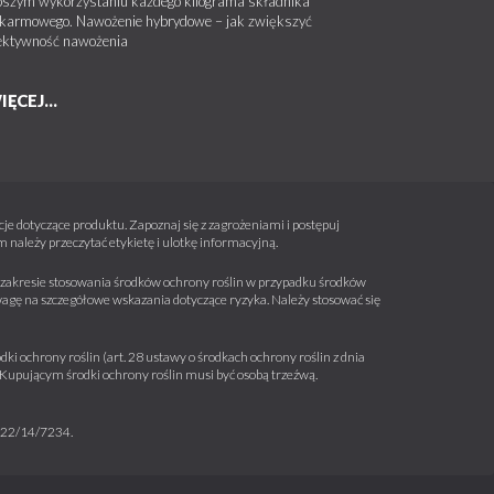
pszym wykorzystaniu każdego kilograma składnika
karmowego. Nawożenie hybrydowe – jak zwiększyć
ektywność nawożenia
IĘCEJ...
e dotyczące produktu. Zapoznaj się z zagrożeniami i postępuj
należy przeczytać etykietę i ulotkę informacyjną.
 w zakresie stosowania środków ochrony roślin w przypadku środków
wagę na szczegółowe wskazania dotyczące ryzyka. Należy stosować się
ki ochrony roślin (art. 28 ustawy o środkach ochrony roślin z dnia
a. Kupującym środki ochrony roślin musi być osobą trzeźwą.
m 22/14/7234.