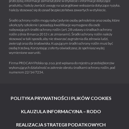
przeczytaj informacje zamieszczone w etykiecie i informacje dotyczące
produktu. Należy zwrócić uwagę na szczegółowe wskazania dotyczące ryzyka.
Należy stosować się do zasad bezpieczeństwa zawartych w etykiecie.
Środki ochrony roślin mogą nabyć jedynie osoby pełnoletnie oraz osoby, które
ukończyły szkolenie i posiadają kwalifikacje wymagane dla osób
nabywających środki ochrony roślin (art. 28 ustawy o środkach ochrony
roślin z dnia 8 marca 2013 r. ze zmianami). Środki ochrony roślin należy
stosować w taki sposób, aby nie stwarzać zagrożenia dla zdrowia ludzi,
zwierząt oraz dla środowiska. Kupującym środki ochrony roślin musi być
osobą trzeźwą. Korzystając z oferty oświadczasz, że spełniasz wyżej
wymienione warunki.
Firma PROCAM Polska sp. z o.o. jest wpisana do rejestru przedsiębiorców
wykonujących działalność w zakresie obrotu środkami ochrony roślin, pod
numerem 22/14/7234.
POLITYKA PRYWATNOŚCI I PLIKÓW COOKIES
KLAUZULA INFORMACYJNA – RODO
REALIZACJA STRATEGII PODATKOWYCH