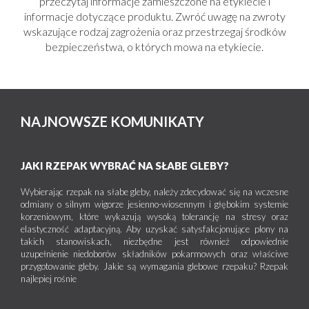
przeczytaj informacje zamieszczone na etykiecie i
informacje dotyczące produktu. Zwróć uwagę na zwroty
wskazujące rodzaj zagrożenia oraz przestrzegaj środków
bezpieczeństwa, o których mowa na etykiecie.
NAJNOWSZE KOMUNIKATY
JAKI RZEPAK WYBRAĆ NA SŁABE GLEBY?
Wybierając rzepak na słabe gleby, należy zdecydować się na wczesne
odmiany o silnym wigorze jesienno-wiosennym i głębokim systemie
korzeniowym, które wykazują wysoką tolerancję na stresy oraz
elastyczność adaptacyjną. Aby uzyskać satysfakcjonujące plony na
takich stanowiskach, niezbędne jest również odpowiednie
uzupełnienie niedoborów składników pokarmowych oraz właściwe
przygotowanie gleby. Jakie są wymagania glebowe rzepaku? Rzepak
najlepiej rośnie