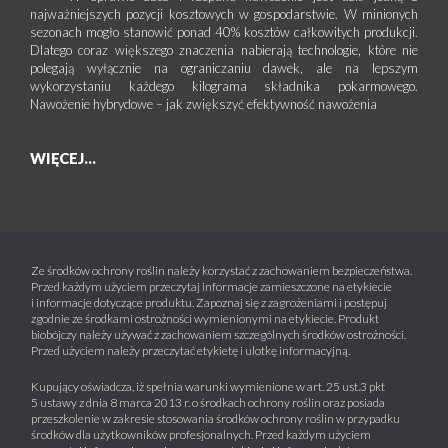
najważniejszych pozycji kosztowych w gospodarstwie. W minionych
sezonach mogło stanowić ponad 40% kosztów całkowitych produkcji.
Dlatego coraz większego znaczenia nabierają technologie, które nie
polegają wyłącznie na ograniczaniu dawek, ale na lepszym
wykorzystaniu każdego kilograma składnika pokarmowego.
Nawożenie hybrydowe – jak zwiększyć efektywność nawożenia
WIĘCEJ...
Ze środków ochrony roślin należy korzystać z zachowaniem bezpieczeństwa.
Przed każdym użyciem przeczytaj informacje zamieszczone na etykiecie
i informacje dotyczące produktu. Zapoznaj się z zagrożeniami i postępuj
zgodnie ze środkami ostrożności wymienionymi na etykiecie. Produkt
biobójczy należy używać z zachowaniem szczególnych środków ostrożności.
Przed użyciem należy przeczytać etykietę i ulotkę informacyjną.
Kupujący oświadcza, iż spełnia warunki wymienione w art. 25 ust.3 pkt
5 ustawy z dnia 8 marca 2013 r. o środkach ochrony roślin oraz posiada
przeszkolenie w zakresie stosowania środków ochrony roślin w przypadku
środków dla użytkowników profesjonalnych. Przed każdym użyciem