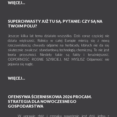
WIĘCEJ...
SUPERCHWASTY JUŻ TU SĄ. PYTANIE: CZY SĄ NA
TWOIM POLU?
Jeszcze kilka lat temu działało wszystko. Dziś coraz częściej nie
działa większość. Rolnicy w całej Europie mierzą się z nową
rzeczywistością: chwasty odporne na herbicydy, których nie da się
skutecznie zwalczyć standardową technologią chemiczną. To nie jest
teoria przyszłości. Niestety takie są fakty i teraźniejszość.
ODPORNOŚĆ ROŚNIE SZYBCIEJ, NIŻ MYŚLISZ Odporność nie
pojawia się nagle.
WIĘCEJ...
OFENSYWA ŚCIERNISKOWA 2026 PROCAM.
STRATEGIA DLA NOWOCZESNEGO
GOSPODARSTWA
W uprawie zbóż i rzepaku nawożenie jest dziś jedną z