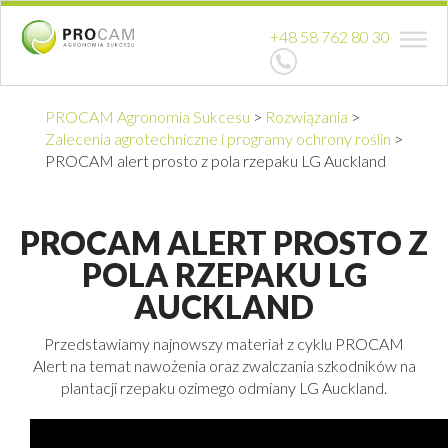
+48 58 762 80 30
PROCAM Agronomia Sukcesu
>
Rozwiązania
>
Zalecenia agrotechniczne i programy ochrony roślin
>
PROCAM alert prosto z pola rzepaku LG Auckland
PROCAM ALERT PROSTO Z
POLA RZEPAKU LG
AUCKLAND
Przedstawiamy najnowszy materiał z cyklu PROCAM
Alert na temat nawożenia oraz zwalczania szkodników na
plantacji rzepaku ozimego odmiany LG Auckland.