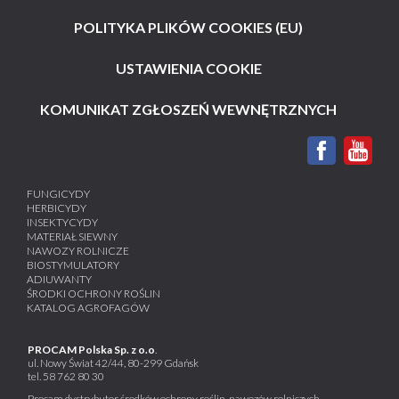
POLITYKA PLIKÓW COOKIES (EU)
USTAWIENIA COOKIE
KOMUNIKAT ZGŁOSZEŃ WEWNĘTRZNYCH
FUNGICYDY
HERBICYDY
INSEKTYCYDY
MATERIAŁ SIEWNY
NAWOZY ROLNICZE
BIOSTYMULATORY
ADIUWANTY
ŚRODKI OCHRONY ROŚLIN
KATALOG AGROFAGÓW
PROCAM Polska Sp. z o.o
.
ul. Nowy Świat 42/44, 80-299 Gdańsk
tel.
58 762 80 30
Procam dystrybutor środków ochrony roślin, nawozów rolniczych