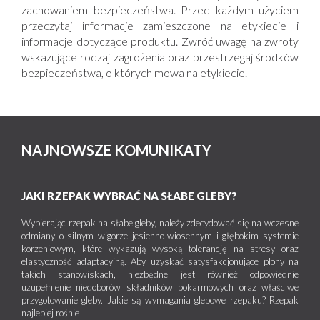
zachowaniem bezpieczeństwa. Przed każdym użyciem
przeczytaj informacje zamieszczone na etykiecie i
informacje dotyczące produktu. Zwróć uwagę na zwroty
wskazujące rodzaj zagrożenia oraz przestrzegaj środków
bezpieczeństwa, o których mowa na etykiecie.
NAJNOWSZE KOMUNIKATY
JAKI RZEPAK WYBRAĆ NA SŁABE GLEBY?
Wybierając rzepak na słabe gleby, należy zdecydować się na wczesne
odmiany o silnym wigorze jesienno-wiosennym i głębokim systemie
korzeniowym, które wykazują wysoką tolerancję na stresy oraz
elastyczność adaptacyjną. Aby uzyskać satysfakcjonujące plony na
takich stanowiskach, niezbędne jest również odpowiednie
uzupełnienie niedoborów składników pokarmowych oraz właściwe
przygotowanie gleby. Jakie są wymagania glebowe rzepaku? Rzepak
najlepiej rośnie