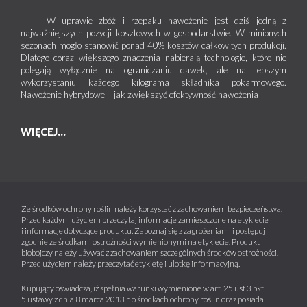
W uprawie zbóż i rzepaku nawożenie jest dziś jedną z
najważniejszych pozycji kosztowych w gospodarstwie. W minionych
sezonach mogło stanowić ponad 40% kosztów całkowitych produkcji.
Dlatego coraz większego znaczenia nabierają technologie, które nie
polegają wyłącznie na ograniczaniu dawek, ale na lepszym
wykorzystaniu każdego kilograma składnika pokarmowego.
Nawożenie hybrydowe – jak zwiększyć efektywność nawożenia
WIĘCEJ...
Ze środków ochrony roślin należy korzystać z zachowaniem bezpieczeństwa.
Przed każdym użyciem przeczytaj informacje zamieszczone na etykiecie
i informacje dotyczące produktu. Zapoznaj się z zagrożeniami i postępuj
zgodnie ze środkami ostrożności wymienionymi na etykiecie. Produkt
biobójczy należy używać z zachowaniem szczególnych środków ostrożności.
Przed użyciem należy przeczytać etykietę i ulotkę informacyjną.
Kupujący oświadcza, iż spełnia warunki wymienione w art. 25 ust.3 pkt
5 ustawy z dnia 8 marca 2013 r. o środkach ochrony roślin oraz posiada