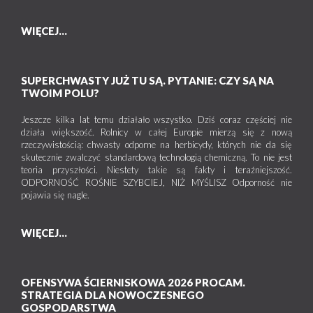
WIĘCEJ...
SUPERCHWASTY JUŻ TU SĄ. PYTANIE: CZY SĄ NA
TWOIM POLU?
Jeszcze kilka lat temu działało wszystko. Dziś coraz częściej nie
działa większość. Rolnicy w całej Europie mierzą się z nową
rzeczywistością: chwasty odporne na herbicydy, których nie da się
skutecznie zwalczyć standardową technologią chemiczną. To nie jest
teoria przyszłości. Niestety takie są fakty i teraźniejszość.
ODPORNOŚĆ ROŚNIE SZYBCIEJ, NIŻ MYŚLISZ Odporność nie
pojawia się nagle.
WIĘCEJ...
OFENSYWA ŚCIERNISKOWA 2026 PROCAM.
STRATEGIA DLA NOWOCZESNEGO
GOSPODARSTWA