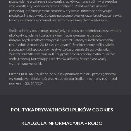
przeszkolenie w zakresie stosowania środków ochrony roślin w przypadku
środków dla użytkowników profesjonalnych. Przed każdym użyciem
przeczytaj informacje zamieszczone w etykiecie i informacje dotyczące
produktu. Należy zwrócić uwagę na szczegółowe wskazania dotyczące ryzyka.
Należy stosować się do zasad bezpieczeństwa zawartych w etykiecie.
Środki ochrony roślin mogą nabyć jedynie osoby pełnoletnie oraz osoby, które
ukończyły szkolenie i posiadają kwalifikacje wymagane dla osób
nabywających środki ochrony roślin (art. 28 ustawy o środkach ochrony
roślin z dnia 8 marca 2013 r. ze zmianami). Środki ochrony roślin należy
stosować w taki sposób, aby nie stwarzać zagrożenia dla zdrowia ludzi,
zwierząt oraz dla środowiska. Kupującym środki ochrony roślin musi być
osobą trzeźwą. Korzystając z oferty oświadczasz, że spełniasz wyżej
wymienione warunki.
Firma PROCAM Polska sp. z o.o. jest wpisana do rejestru przedsiębiorców
wykonujących działalność w zakresie obrotu środkami ochrony roślin, pod
numerem 22/14/7234.
POLITYKA PRYWATNOŚCI I PLIKÓW COOKIES
KLAUZULA INFORMACYJNA – RODO