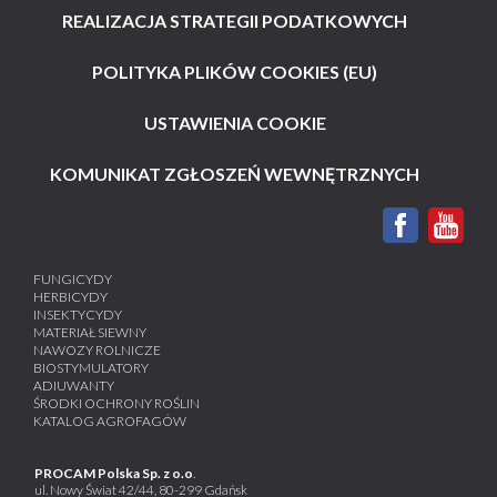
REALIZACJA STRATEGII PODATKOWYCH
POLITYKA PLIKÓW COOKIES (EU)
USTAWIENIA COOKIE
KOMUNIKAT ZGŁOSZEŃ WEWNĘTRZNYCH
FUNGICYDY
HERBICYDY
INSEKTYCYDY
MATERIAŁ SIEWNY
NAWOZY ROLNICZE
BIOSTYMULATORY
ADIUWANTY
ŚRODKI OCHRONY ROŚLIN
KATALOG AGROFAGÓW
PROCAM Polska Sp. z o.o
.
ul. Nowy Świat 42/44, 80-299 Gdańsk