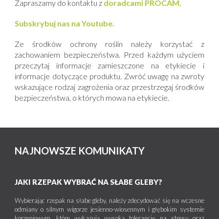
Zapraszamy do kontaktu z
doradcami PROCAM
.
Subskrybuj nas na Youtube.
Ze środków ochrony roślin należy korzystać z
zachowaniem bezpieczeństwa. Przed każdym użyciem
przeczytaj informacje zamieszczone na etykiecie i
informacje dotyczące produktu. Zwróć uwagę na zwroty
wskazujące rodzaj zagrożenia oraz przestrzegaj środków
bezpieczeństwa, o których mowa na etykiecie.
NAJNOWSZE KOMUNIKATY
JAKI RZEPAK WYBRAĆ NA SŁABE GLEBY?
Wybierając rzepak na słabe gleby, należy zdecydować się na wczesne
odmiany o silnym wigorze jesienno-wiosennym i głębokim systemie
korzeniowym, które wykazują wysoką tolerancję na stresy oraz