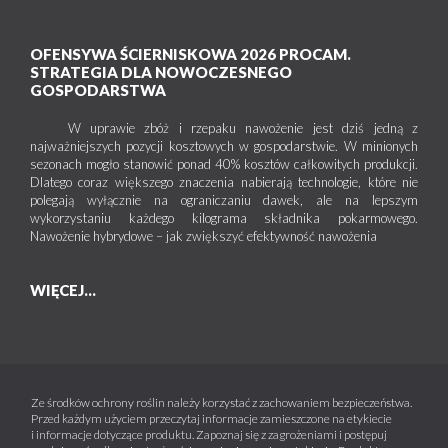
OFENSYWA ŚCIERNISKOWA 2026 PROCAM.
STRATEGIA DLA NOWOCZESNEGO
GOSPODARSTWA
W uprawie zbóż i rzepaku nawożenie jest dziś jedną z
najważniejszych pozycji kosztowych w gospodarstwie. W minionych
sezonach mogło stanowić ponad 40% kosztów całkowitych produkcji.
Dlatego coraz większego znaczenia nabierają technologie, które nie
polegają wyłącznie na ograniczaniu dawek, ale na lepszym
wykorzystaniu każdego kilograma składnika pokarmowego.
Nawożenie hybrydowe – jak zwiększyć efektywność nawożenia
WIĘCEJ...
Ze środków ochrony roślin należy korzystać z zachowaniem bezpieczeństwa.
Przed każdym użyciem przeczytaj informacje zamieszczone na etykiecie
i informacje dotyczące produktu. Zapoznaj się z zagrożeniami i postępuj