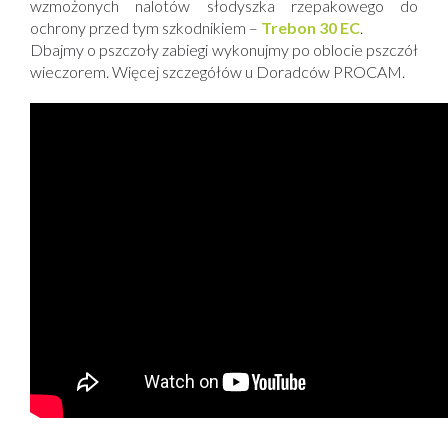
wzmożonych nalotów słodyszka rzepakowego do
ochrony przed tym szkodnikiem –
Trebon 30 EC
.
Dbajmy o pszczoły zabiegi wykonujmy po oblocie pszczół
wieczorem. Więcej szczegółów u Doradców PROCAM.