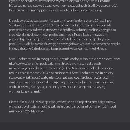
zgodnie ze środkami ostrożności wymienionymi na etykiecie. Produkt
biobójczy należy używać z zachowaniem szczególnych środków ostrożności.
Przed użyciem należy przeczytać etykietę i ulotkę informacyjną.
Kupujący oświadcza, iż spełnia warunki wymienione w art. 25 ust.3 pkt
5 ustawy z dnia 8 marca 2013 r. o środkach ochrony roślin oraz posiada
przeszkolenie w zakresie stosowania środków ochrony roślin w przypadku
środków dla użytkowników profesjonalnych. Przed każdym użyciem
przeczytaj informacje zamieszczone w etykiecie i informacje dotyczące
produktu. Należy zwrócić uwagę na szczegółowe wskazania dotyczące ryzyka.
Należy stosować się do zasad bezpieczeństwa zawartych w etykiecie.
Środki ochrony roślin mogą nabyć jedynie osoby pełnoletnie oraz osoby, które
ukończyły szkolenie i posiadają kwalifikacje wymagane dla osób
nabywających środki ochrony roślin (art. 28 ustawy o środkach ochrony
roślin z dnia 8 marca 2013 r. ze zmianami). Środki ochrony roślin należy
stosować w taki sposób, aby nie stwarzać zagrożenia dla zdrowia ludzi,
zwierząt oraz dla środowiska. Kupującym środki ochrony roślin musi być
osobą trzeźwą. Korzystając z oferty oświadczasz, że spełniasz wyżej
wymienione warunki.
Firma PROCAM Polska sp. z o.o. jest wpisana do rejestru przedsiębiorców
wykonujących działalność w zakresie obrotu środkami ochrony roślin, pod
numerem 22/14/7234.