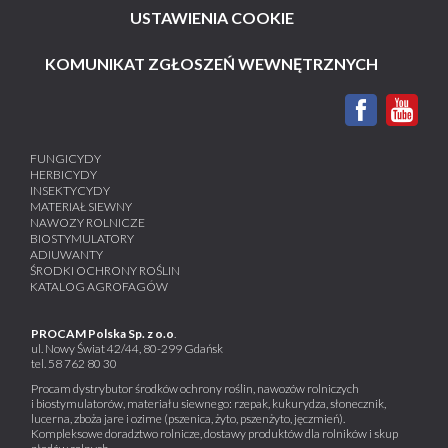
USTAWIENIA COOKIE
KOMUNIKAT ZGŁOSZEŃ WEWNĘTRZNYCH
FUNGICYDY
HERBICYDY
INSEKTYCYDY
MATERIAŁ SIEWNY
NAWOZY ROLNICZE
BIOSTYMULATORY
ADIUWANTY
ŚRODKI OCHRONY ROŚLIN
KATALOG AGROFAGÓW
PROCAM Polska Sp. z o.o
.
ul. Nowy Świat 42/44, 80-299 Gdańsk
tel.
58 762 80 30
Procam dystrybutor środków ochrony roślin, nawozów rolniczych
i biostymulatorów, materiału siewnego: rzepak, kukurydza, słonecznik,
lucerna, zboża jare i ozime (pszenica, żyto, pszenżyto, jęczmień).
Kompleksowe doradztwo rolnicze, dostawy produktów dla rolników i skup