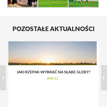
POZOSTAŁE AKTUALNOŚCI
JAKI RZEPAK WYBRAĆ NA SŁABE GLEBY?
S
WIĘCEJ...