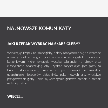
NAJNOWSZE KOMUNIKATY
JAKI RZEPAK WYBRAĆ NA SŁABE GLEBY?
Wybierając rzepak na słabe gleby, należy zdecydować się na wczesne
odmiany o silnym wigorze jesienno-wiosennym i głębokim systemie
korzeniowym, które wykazują wysoką tolerancję na stresy oraz
elastyczność adaptacyjną. Aby uzyskać satysfakcjonujące plony na
takich stanowiskach, niezbędne jest również odpowiednie
uzupełnienie niedoborów składników pokarmowych oraz właściwe
przygotowanie gleby. Jakie są wymagania glebowe rzepaku? Rzepak
najlepiej rośnie
WIĘCEJ...