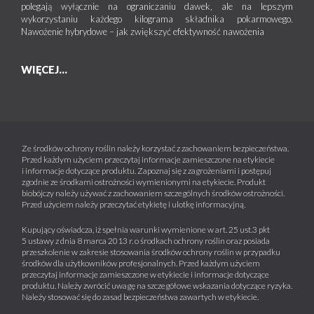
polegają wyłącznie na ograniczaniu dawek, ale na lepszym
wykorzystaniu każdego kilograma składnika pokarmowego.
Nawożenie hybrydowe – jak zwiększyć efektywność nawożenia
WIĘCEJ...
Ze środków ochrony roślin należy korzystać z zachowaniem bezpieczeństwa.
Przed każdym użyciem przeczytaj informacje zamieszczone na etykiecie
i informacje dotyczące produktu. Zapoznaj się z zagrożeniami i postępuj
zgodnie ze środkami ostrożności wymienionymi na etykiecie. Produkt
biobójczy należy używać z zachowaniem szczególnych środków ostrożności.
Przed użyciem należy przeczytać etykietę i ulotkę informacyjną.
Kupujący oświadcza, iż spełnia warunki wymienione w art. 25 ust.3 pkt
5 ustawy z dnia 8 marca 2013 r. o środkach ochrony roślin oraz posiada
przeszkolenie w zakresie stosowania środków ochrony roślin w przypadku
środków dla użytkowników profesjonalnych. Przed każdym użyciem
przeczytaj informacje zamieszczone w etykiecie i informacje dotyczące
produktu. Należy zwrócić uwagę na szczegółowe wskazania dotyczące ryzyka.
Należy stosować się do zasad bezpieczeństwa zawartych w etykiecie.