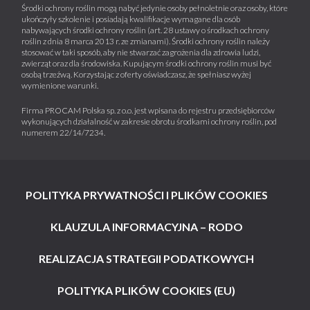
Środki ochrony roślin mogą nabyć jedynie osoby pełnoletnie oraz osoby, które
ukończyły szkolenie i posiadają kwalifikacje wymagane dla osób
nabywających środki ochrony roślin (art. 28 ustawy o środkach ochrony
roślin z dnia 8 marca 2013 r. ze zmianami). Środki ochrony roślin należy
stosować w taki sposób, aby nie stwarzać zagrożenia dla zdrowia ludzi,
zwierząt oraz dla środowiska. Kupującym środki ochrony roślin musi być
osobą trzeźwą. Korzystając z oferty oświadczasz, że spełniasz wyżej
wymienione warunki.
Firma PROCAM Polska sp. z o.o. jest wpisana do rejestru przedsiębiorców
wykonujących działalność w zakresie obrotu środkami ochrony roślin, pod
numerem 22/14/7234.
POLITYKA PRYWATNOŚCI I PLIKÓW COOKIES
KLAUZULA INFORMACYJNA – RODO
REALIZACJA STRATEGII PODATKOWYCH
POLITYKA PLIKÓW COOKIES (EU)