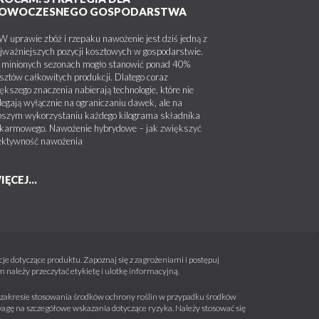
OWOCZESNEGO GOSPODARSTWA
uprawie zbóż i rzepaku nawożenie jest dziś jedną z
jważniejszych pozycji kosztowych w gospodarstwie.
minionych sezonach mogło stanowić ponad 40%
sztów całkowitych produkcji. Dlatego coraz
ększego znaczenia nabierają technologie, które nie
legają wyłącznie na ograniczaniu dawek, ale na
pszym wykorzystaniu każdego kilograma składnika
karmowego. Nawożenie hybrydowe – jak zwiększyć
ektywność nawożenia
IĘCEJ...
e dotyczące produktu. Zapoznaj się z zagrożeniami i postępuj
należy przeczytać etykietę i ulotkę informacyjną.
 w zakresie stosowania środków ochrony roślin w przypadku środków
wagę na szczegółowe wskazania dotyczące ryzyka. Należy stosować się