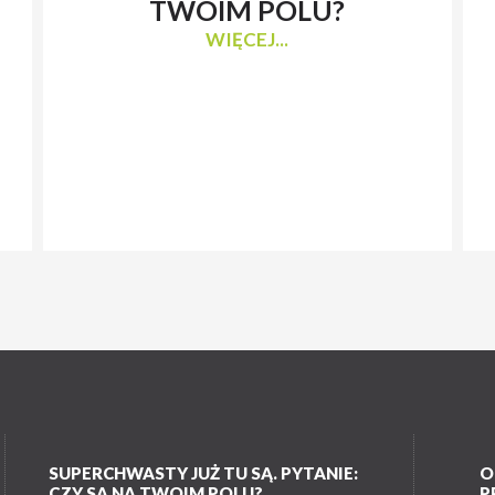
TWOIM POLU?
WIĘCEJ...
SUPERCHWASTY JUŻ TU SĄ. PYTANIE:
O
CZY SĄ NA TWOIM POLU?
P