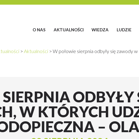
O NAS
AKTUALNOŚCI
WIEDZA
LUDZIE
tualności
>
Aktualności
>
W połowie sierpnia odbyły się zawody w 
SIERPNIA ODBYŁY
H, W KTÓRYCH UDZ
ODOPIECZNA – OL