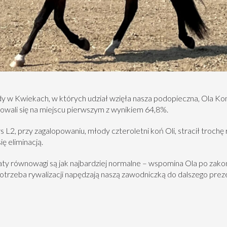
y w Kwiekach, w których udział wzięła nasza podopieczna, Ola Kone
sowali się na miejscu pierwszym z wynikiem 64,8%.
rs L2, przy zagalopowaniu, młody czteroletni koń Oli, stracił troch
ę eliminacją.
aty równowagi są jak najbardziej normalne – wspomina Ola po zak
potrzeba rywalizacji napędzają naszą zawodniczką do dalszego prez