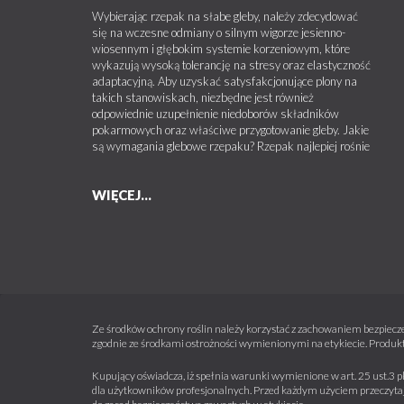
Wybierając rzepak na słabe gleby, należy zdecydować
się na wczesne odmiany o silnym wigorze jesienno-
wiosennym i głębokim systemie korzeniowym, które
wykazują wysoką tolerancję na stresy oraz elastyczność
adaptacyjną. Aby uzyskać satysfakcjonujące plony na
takich stanowiskach, niezbędne jest również
odpowiednie uzupełnienie niedoborów składników
pokarmowych oraz właściwe przygotowanie gleby. Jakie
są wymagania glebowe rzepaku? Rzepak najlepiej rośnie
WIĘCEJ...
Ze środków ochrony roślin należy korzystać z zachowaniem bezpiecze
zgodnie ze środkami ostrożności wymienionymi na etykiecie. Produkt
Kupujący oświadcza, iż spełnia warunki wymienione w art. 25 ust.3 p
dla użytkowników profesjonalnych. Przed każdym użyciem przeczytaj 