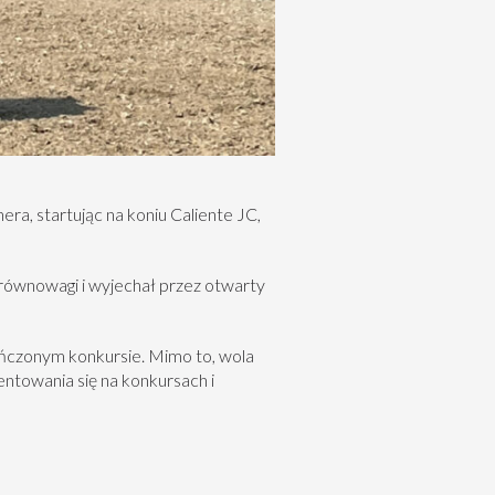
ra, startując na koniu Caliente JC,
ę równowagi i wyjechał przez otwarty
ończonym konkursie. Mimo to, wola
entowania się na konkursach i