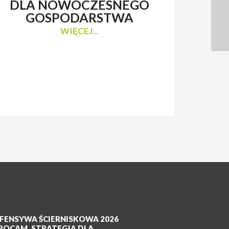
DLA NOWOCZESNEGO
N
GOSPODARSTWA
WIĘCEJ...
FENSYWA ŚCIERNISKOWA 2026
ROCAM. STRATEGIA DLA