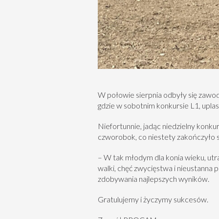
W połowie sierpnia odbyły się zawod
gdzie w sobotnim konkursie L1, upla
Niefortunnie, jadąc niedzielny konku
czworobok, co niestety zakończyło si
– W tak młodym dla konia wieku, utr
walki, chęć zwycięstwa i nieustanna 
zdobywania najlepszych wyników.
Gratulujemy i życzymy sukcesów.