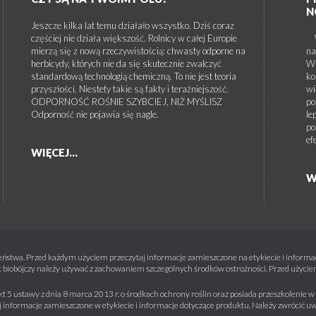
N
Jeszcze kilka lat temu działało wszystko. Dziś coraz
częściej nie działa większość. Rolnicy w całej Europie
W 
mierzą się z nową rzeczywistością: chwasty odporne na
na
herbicydy, których nie da się skutecznie zwalczyć
W 
standardową technologią chemiczną. To nie jest teoria
ko
przyszłości. Niestety takie są fakty i teraźniejszość.
wi
ODPORNOŚĆ ROŚNIE SZYBCIEJ, NIŻ MYŚLISZ
po
Odporność nie pojawia się nagle.
le
po
ef
WIĘCEJ...
W
ństwa. Przed każdym użyciem przeczytaj informacje zamieszczone na etykiecie i informacj
 biobójczy należy używać z zachowaniem szczególnych środków ostrożności. Przed użyciem 
kt 5 ustawy z dnia 8 marca 2013 r. o środkach ochrony roślin oraz posiada przeszkolenie
informacje zamieszczone w etykiecie i informacje dotyczące produktu. Należy zwrócić u