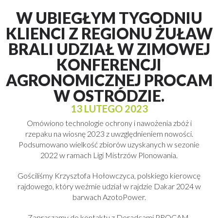
W UBIEGŁYM TYGODNIU
KLIENCI Z REGIONU ŻUŁAW
BRALI UDZIAŁ W ZIMOWEJ
KONFERENCJI
AGRONOMICZNEJ PROCAM
W OSTRÓDZIE.
13 LUTEGO 2023
Omówiono technologie ochrony i nawożenia zbóż i
rzepaku na wiosnę 2023 z uwzględnieniem nowości.
Podsumowano wielkość zbiorów uzyskanych w sezonie
2022 w ramach Ligi Mistrzów Plonowania.
Gościliśmy Krzysztofa Hołowczyca, polskiego kierowcę
rajdowego, który weźmie udział w rajdzie Dakar 2024 w
barwach AzotoPower.
Zapraszamy do kontaktu z Doradcami PROCAM.