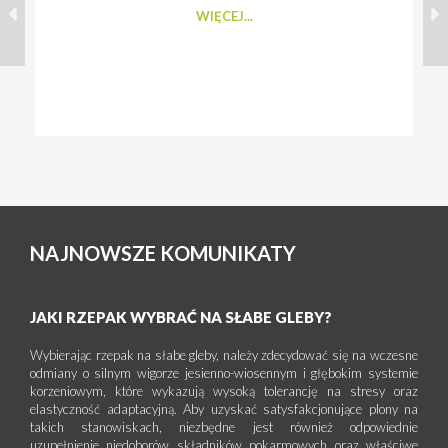
WIĘCEJ...
NAJNOWSZE KOMUNIKATY
JAKI RZEPAK WYBRAĆ NA SŁABE GLEBY?
Wybierając rzepak na słabe gleby, należy zdecydować się na wczesne
odmiany o silnym wigorze jesienno-wiosennym i głębokim systemie
korzeniowym, które wykazują wysoką tolerancję na stresy oraz
elastyczność adaptacyjną. Aby uzyskać satysfakcjonujące plony na
takich stanowiskach, niezbędne jest również odpowiednie
uzupełnienie niedoborów składników pokarmowych oraz właściwe