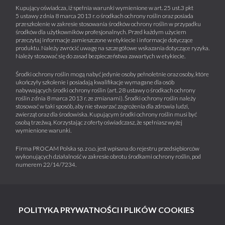
Kupujący oświadcza, iż spełnia warunki wymienione w art. 25 ust.3 pkt
5 ustawy z dnia 8 marca 2013 r. o środkach ochrony roślin oraz posiada
przeszkolenie w zakresie stosowania środków ochrony roślin w przypadku
środków dla użytkowników profesjonalnych. Przed każdym użyciem
przeczytaj informacje zamieszczone w etykiecie i informacje dotyczące
produktu. Należy zwrócić uwagę na szczegółowe wskazania dotyczące ryzyka.
Należy stosować się do zasad bezpieczeństwa zawartych w etykiecie.
Środki ochrony roślin mogą nabyć jedynie osoby pełnoletnie oraz osoby, które
ukończyły szkolenie i posiadają kwalifikacje wymagane dla osób
nabywających środki ochrony roślin (art. 28 ustawy o środkach ochrony
roślin z dnia 8 marca 2013 r. ze zmianami). Środki ochrony roślin należy
stosować w taki sposób, aby nie stwarzać zagrożenia dla zdrowia ludzi,
zwierząt oraz dla środowiska. Kupującym środki ochrony roślin musi być
osobą trzeźwą. Korzystając z oferty oświadczasz, że spełniasz wyżej
wymienione warunki.
Firma PROCAM Polska sp. z o.o. jest wpisana do rejestru przedsiębiorców
wykonujących działalność w zakresie obrotu środkami ochrony roślin, pod
numerem 22/14/7234.
POLITYKA PRYWATNOŚCI I PLIKÓW COOKIES