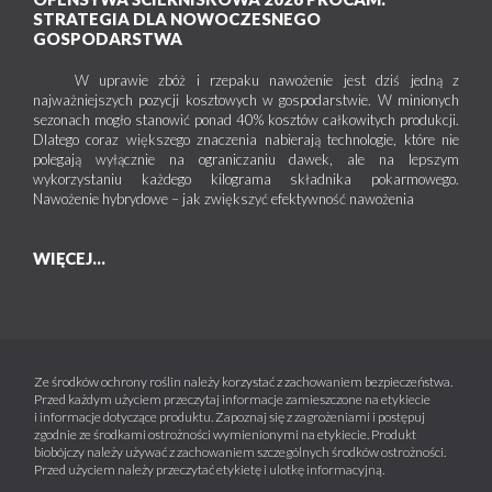
STRATEGIA DLA NOWOCZESNEGO
GOSPODARSTWA
W uprawie zbóż i rzepaku nawożenie jest dziś jedną z
najważniejszych pozycji kosztowych w gospodarstwie. W minionych
sezonach mogło stanowić ponad 40% kosztów całkowitych produkcji.
Dlatego coraz większego znaczenia nabierają technologie, które nie
polegają wyłącznie na ograniczaniu dawek, ale na lepszym
wykorzystaniu każdego kilograma składnika pokarmowego.
Nawożenie hybrydowe – jak zwiększyć efektywność nawożenia
WIĘCEJ...
Ze środków ochrony roślin należy korzystać z zachowaniem bezpieczeństwa.
Przed każdym użyciem przeczytaj informacje zamieszczone na etykiecie
i informacje dotyczące produktu. Zapoznaj się z zagrożeniami i postępuj
zgodnie ze środkami ostrożności wymienionymi na etykiecie. Produkt
biobójczy należy używać z zachowaniem szczególnych środków ostrożności.
Przed użyciem należy przeczytać etykietę i ulotkę informacyjną.