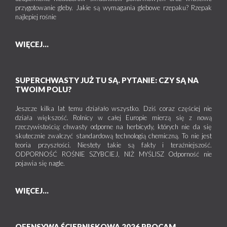
przygotowanie gleby. Jakie są wymagania glebowe rzepaku? Rzepak
najlepiej rośnie
WIĘCEJ...
SUPERCHWASTY JUŻ TU SĄ. PYTANIE: CZY SĄ NA
TWOIM POLU?
Jeszcze kilka lat temu działało wszystko. Dziś coraz częściej nie
działa większość. Rolnicy w całej Europie mierzą się z nową
rzeczywistością: chwasty odporne na herbicydy, których nie da się
skutecznie zwalczyć standardową technologią chemiczną. To nie jest
teoria przyszłości. Niestety takie są fakty i teraźniejszość.
ODPORNOŚĆ ROŚNIE SZYBCIEJ, NIŻ MYŚLISZ Odporność nie
pojawia się nagle.
WIĘCEJ...
OFENSYWA ŚCIERNISKOWA 2026 PROCAM.