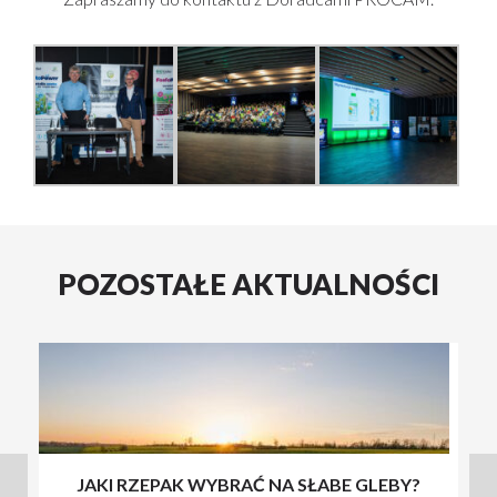
POZOSTAŁE AKTUALNOŚCI
JAKI RZEPAK WYBRAĆ NA SŁABE GLEBY?
S