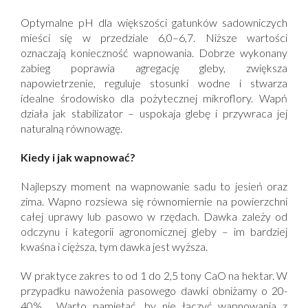
Optymalne pH dla większości gatunków sadowniczych
mieści się w przedziale 6,0–6,7. Niższe wartości
oznaczają konieczność wapnowania. Dobrze wykonany
zabieg poprawia agregację gleby, zwiększa
napowietrzenie, reguluje stosunki wodne i stwarza
idealne środowisko dla pożytecznej mikroflory. Wapń
działa jak stabilizator – uspokaja glebę i przywraca jej
naturalną równowagę.
Kiedy i jak wapnować?
Najlepszy moment na wapnowanie sadu to jesień oraz
zima. Wapno rozsiewa się równomiernie na powierzchni
całej uprawy lub pasowo w rzędach. Dawka zależy od
odczynu i kategorii agronomicznej gleby – im bardziej
kwaśna i cięższa, tym dawka jest wyższa.
W praktyce zakres to od 1 do 2,5 tony CaO na hektar. W
przypadku nawożenia pasowego dawki obniżamy o 20-
40%. Warto pamiętać, by nie łączyć wapnowania z