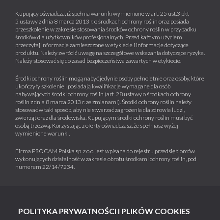
Kupujący oświadcza, iż spełnia warunki wymienione w art. 25 ust.3 pkt
5 ustawy z dnia 8 marca 2013 r. o środkach ochrony roślin oraz posiada
przeszkolenie w zakresie stosowania środków ochrony roślin w przypadku
środków dla użytkowników profesjonalnych. Przed każdym użyciem
przeczytaj informacje zamieszczone w etykiecie i informacje dotyczące
produktu. Należy zwrócić uwagę na szczegółowe wskazania dotyczące ryzyka.
Należy stosować się do zasad bezpieczeństwa zawartych w etykiecie.
Środki ochrony roślin mogą nabyć jedynie osoby pełnoletnie oraz osoby, które
ukończyły szkolenie i posiadają kwalifikacje wymagane dla osób
nabywających środki ochrony roślin (art. 28 ustawy o środkach ochrony
roślin z dnia 8 marca 2013 r. ze zmianami). Środki ochrony roślin należy
stosować w taki sposób, aby nie stwarzać zagrożenia dla zdrowia ludzi,
zwierząt oraz dla środowiska. Kupującym środki ochrony roślin musi być
osobą trzeźwą. Korzystając z oferty oświadczasz, że spełniasz wyżej
wymienione warunki.
Firma PROCAM Polska sp. z o.o. jest wpisana do rejestru przedsiębiorców
wykonujących działalność w zakresie obrotu środkami ochrony roślin, pod
numerem 22/14/7234.
POLITYKA PRYWATNOŚCI I PLIKÓW COOKIES