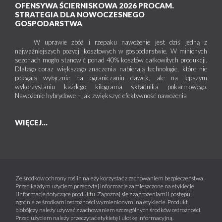
OFENSYWA ŚCIERNISKOWA 2026 PROCAM.
STRATEGIA DLA NOWOCZESNEGO
GOSPODARSTWA
W uprawie zbóż i rzepaku nawożenie jest dziś jedną z
najważniejszych pozycji kosztowych w gospodarstwie. W minionych
sezonach mogło stanowić ponad 40% kosztów całkowitych produkcji.
Dlatego coraz większego znaczenia nabierają technologie, które nie
polegają wyłącznie na ograniczaniu dawek, ale na lepszym
wykorzystaniu każdego kilograma składnika pokarmowego.
Nawożenie hybrydowe – jak zwiększyć efektywność nawożenia
WIĘCEJ...
Ze środków ochrony roślin należy korzystać z zachowaniem bezpieczeństwa.
Przed każdym użyciem przeczytaj informacje zamieszczone na etykiecie
i informacje dotyczące produktu. Zapoznaj się z zagrożeniami i postępuj
zgodnie ze środkami ostrożności wymienionymi na etykiecie. Produkt
biobójczy należy używać z zachowaniem szczególnych środków ostrożności.
Przed użyciem należy przeczytać etykietę i ulotkę informacyjną.