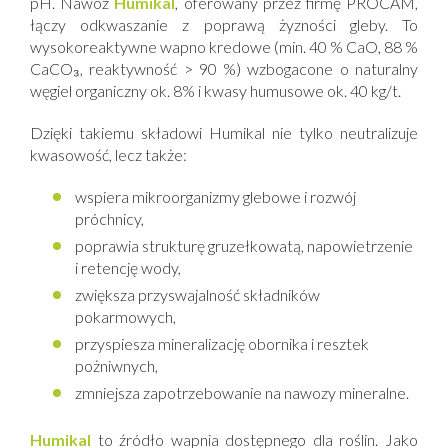
pH. Nawóz
Humikal
, oferowany przez firmę PROCAM,
łączy odkwaszanie z poprawą żyzności gleby. To
wysokoreaktywne wapno kredowe (min. 40 % CaO, 88 %
CaCO₃, reaktywność > 90 %) wzbogacone o naturalny
węgiel organiczny ok. 8% i kwasy humusowe ok. 40 kg/t.
Dzięki takiemu składowi Humikal nie tylko neutralizuje
kwasowość, lecz także:
wspiera mikroorganizmy glebowe i rozwój
próchnicy,
poprawia strukturę gruzełkowatą, napowietrzenie
i retencję wody,
zwiększa przyswajalność składników
pokarmowych,
przyspiesza mineralizację obornika i resztek
pożniwnych,
zmniejsza zapotrzebowanie na nawozy mineralne.
Humikal
to źródło wapnia dostępnego dla roślin. Jako