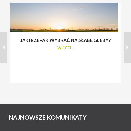
JAKI RZEPAK WYBRAĆ NA SŁABE GLEBY?
S
WIĘCEJ...
NAJNOWSZE KOMUNIKATY