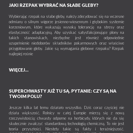
JAKI RZEPAK WYBRAĆ NA SŁABE GLEBY?
Wybierając rzepak na słabe gleby, należy zdecydować się na wczesne
odmiany o silnym wigorze jesienno-wiosennym i głębokim systemie
korzeniowym, które wykazują wysoką tolerancję na stresy oraz
elastyczność adaptacyjną. Aby uzyskać satysfakcjonujące plony na
takich stanowiskach, niezbędne jest również odpowiednie
uzupełnienie niedoborów składników pokarmowych oraz właściwe
przygotowanie gleby. Jakie są wymagania glebowe rzepaku? Rzepak
najlepiej rośnie
WIĘCEJ...
SUPERCHWASTY JUŻ TU SĄ. PYTANIE: CZY SĄ NA
TWOIM POLU?
Jeszcze kilka lat temu działało wszystko. Dziś coraz częściej nie
działa większość. Rolnicy w całej Europie mierzą się z nową
rzeczywistością: chwasty odporne na herbicydy, których nie da się
skutecznie zwalczyć standardową technologią chemiczną. To nie jest
teoria przyszłości. Niestety takie są fakty i teraźniejszość.