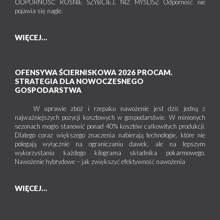
ODPORNOŚĆ ROŚNIE SZYBCIEJ, NIŻ MYŚLISZ Odporność nie
pojawia się nagle.
WIĘCEJ...
OFENSYWA ŚCIERNISKOWA 2026 PROCAM.
STRATEGIA DLA NOWOCZESNEGO
GOSPODARSTWA
W uprawie zbóż i rzepaku nawożenie jest dziś jedną z
najważniejszych pozycji kosztowych w gospodarstwie. W minionych
sezonach mogło stanowić ponad 40% kosztów całkowitych produkcji.
Dlatego coraz większego znaczenia nabierają technologie, które nie
polegają wyłącznie na ograniczaniu dawek, ale na lepszym
wykorzystaniu każdego kilograma składnika pokarmowego.
Nawożenie hybrydowe – jak zwiększyć efektywność nawożenia
WIĘCEJ...