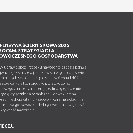
FENSYWA ŚCIERNISKOWA 2026
ROCAM. STRATEGIA DLA
OWOCZESNEGO GOSPODARSTWA
uprawie zbóż i rzepaku nawożenie jest dziś jedną z
jważniejszych pozycji kosztowych w gospodarstwie.
minionych sezonach mogło stanowić ponad 40%
sztów całkowitych produkcji. Dlatego coraz
ększego znaczenia nabierają technologie, które nie
legają wyłącznie na ograniczaniu dawek, ale na
pszym wykorzystaniu każdego kilograma składnika
karmowego. Nawożenie hybrydowe – jak zwiększyć
ektywność nawożenia
IĘCEJ...