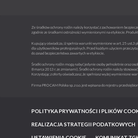
Ze środków ochrony roślin należy korzystać z zachowaniem bezpiecze
zgodnie ze środkami ostrożności wymienionymi na etykiecie. Produkt
Kupujący oświadcza, iż spełnia warunki wymienione w art. 25 ust.3 p
dla użytkowników profesjonalnych. Przed każdym użyciem przeczytaj 
do zasad bezpieczeństwa zawartych w etykiecie.
Środki ochrony roślin mogą nabyć jedynie osoby pełnoletnie oraz osob
8 marca 2013 r. ze zmianami). Środki ochrony roślin należy stosować 
Korzystając z oferty oświadczasz, że spełniasz wyżej wymienione war
Firma PROCAM Polska sp. z o.o. jest wpisana do rejestru przedsięb
POLITYKA PRYWATNOŚCI I PLIKÓW COOK
REALIZACJA STRATEGII PODATKOWYCH
USTAWIENIA COOKIE
KOMUNIKAT ZG