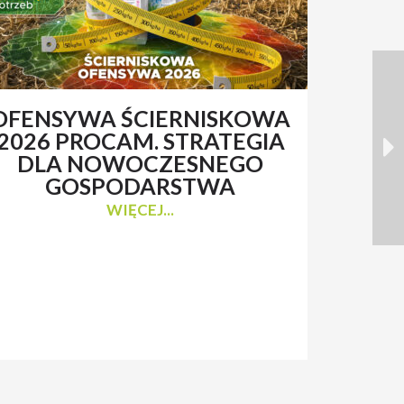
OFENSYWA ŚCIERNISKOWA
RENAT
2026 PROCAM. STRATEGIA
Z 
DLA NOWOCZESNEGO
N
GOSPODARSTWA
WIĘCEJ...