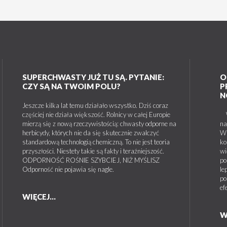
SUPERCHWASTY JUŻ TU SĄ. PYTANIE:
O
CZY SĄ NA TWOIM POLU?
P
N
Jeszcze kilka lat temu działało wszystko. Dziś coraz
częściej nie działa większość. Rolnicy w całej Europie
W 
mierzą się z nową rzeczywistością: chwasty odporne na
na
herbicydy, których nie da się skutecznie zwalczyć
W 
standardową technologią chemiczną. To nie jest teoria
ko
przyszłości. Niestety takie są fakty i teraźniejszość.
wi
ODPORNOŚĆ ROŚNIE SZYBCIEJ, NIŻ MYŚLISZ
po
Odporność nie pojawia się nagle.
le
po
ef
WIĘCEJ...
W