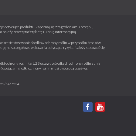
e dotyczące produktu. Zapoznaj się z zagrożeniami i postępuj
należy przeczytać etykietę i ulotkę informacyjną.
 w zakresie stosowania środków ochrony roślin w przypadku środków
wagę na szczegółowe wskazania dotyczące ryzyka. Należy stosować się
ki ochrony roślin (art. 28 ustawy o środkach ochrony roślin z dnia
a. Kupującym środki ochrony roślin musi być osobą trzeźwą.
m 22/14/7234.