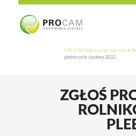
PROCAM Agronomia Sukcesu
>
Ak
plebiscycie Izydory 2022.
ZGŁOŚ PR
ROLNIK
PLE