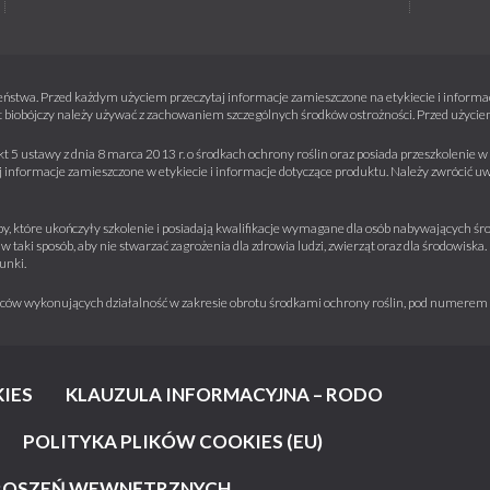
ństwa. Przed każdym użyciem przeczytaj informacje zamieszczone na etykiecie i informacj
 biobójczy należy używać z zachowaniem szczególnych środków ostrożności. Przed użyciem 
kt 5 ustawy z dnia 8 marca 2013 r. o środkach ochrony roślin oraz posiada przeszkolenie
informacje zamieszczone w etykiecie i informacje dotyczące produktu. Należy zwrócić u
y, które ukończyły szkolenie i posiadają kwalifikacje wymagane dla osób nabywających środ
w taki sposób, aby nie stwarzać zagrożenia dla zdrowia ludzi, zwierząt oraz dla środowisk
unki.
iorców wykonujących działalność w zakresie obrotu środkami ochrony roślin, pod numere
IES
KLAUZULA INFORMACYJNA – RODO
POLITYKA PLIKÓW COOKIES (EU)
ŁOSZEŃ WEWNĘTRZNYCH