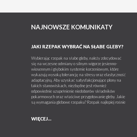
NAJNOWSZE KOMUNIKATY
JAKI RZEPAK WYBRAĆ NA SŁABE GLEBY?
Wybierając rzepak na słabe gleby, należy zdecydować
się na wczesne odmiany o silnym wigorze jesienno-
wiosennym i głębokim systemie korzeniowym, które
wykazują wysoką tolerancję na stresy oraz elastyczność
adaptacyjną. Aby uzyskać satysfakcjonujące plony na
takich stanowiskach, niezbędne jest również
odpowiednie uzupełnienie niedoborów składników
pokarmowych oraz właściwe przygotowanie gleby. Jakie
są wymagania glebowe rzepaku? Rzepak najlepiej rośnie
WIĘCEJ...