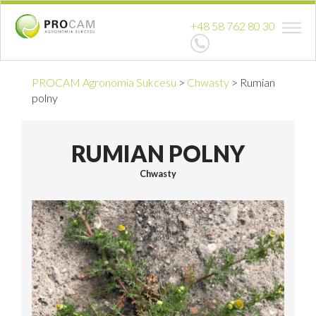
+48 58 762 80 30
PROCAM Agronomia Sukcesu
>
Chwasty
>
Rumian
polny
RUMIAN POLNY
Chwasty