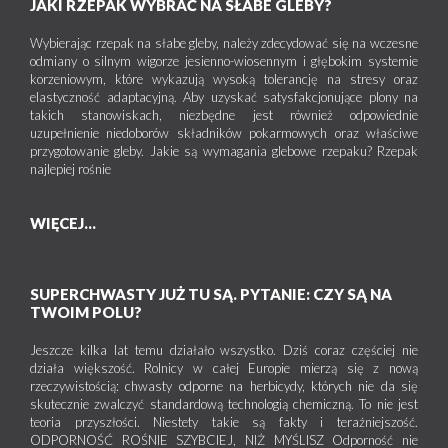
JAKI RZEPAK WYBRAĆ NA SŁABE GLEBY?
Wybierając rzepak na słabe gleby, należy zdecydować się na wczesne
odmiany o silnym wigorze jesienno-wiosennym i głębokim systemie
korzeniowym, które wykazują wysoką tolerancję na stresy oraz
elastyczność adaptacyjną. Aby uzyskać satysfakcjonujące plony na
takich stanowiskach, niezbędne jest również odpowiednie
uzupełnienie niedoborów składników pokarmowych oraz właściwe
przygotowanie gleby. Jakie są wymagania glebowe rzepaku? Rzepak
najlepiej rośnie
WIĘCEJ...
SUPERCHWASTY JUŻ TU SĄ. PYTANIE: CZY SĄ NA
TWOIM POLU?
Jeszcze kilka lat temu działało wszystko. Dziś coraz częściej nie
działa większość. Rolnicy w całej Europie mierzą się z nową
rzeczywistością: chwasty odporne na herbicydy, których nie da się
skutecznie zwalczyć standardową technologią chemiczną. To nie jest
teoria przyszłości. Niestety takie są fakty i teraźniejszość.
ODPORNOŚĆ ROŚNIE SZYBCIEJ, NIŻ MYŚLISZ Odporność nie