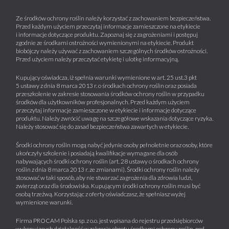
Ze środków ochrony roślin należy korzystać z zachowaniem bezpieczeństwa.
Przed każdym użyciem przeczytaj informacje zamieszczone na etykiecie
i informacje dotyczące produktu. Zapoznaj się z zagrożeniami i postępuj
zgodnie ze środkami ostrożności wymienionymi na etykiecie. Produkt
biobójczy należy używać z zachowaniem szczególnych środków ostrożności.
Przed użyciem należy przeczytać etykietę i ulotkę informacyjną.
Kupujący oświadcza, iż spełnia warunki wymienione w art. 25 ust.3 pkt
5 ustawy z dnia 8 marca 2013 r. o środkach ochrony roślin oraz posiada
przeszkolenie w zakresie stosowania środków ochrony roślin w przypadku
środków dla użytkowników profesjonalnych. Przed każdym użyciem
przeczytaj informacje zamieszczone w etykiecie i informacje dotyczące
produktu. Należy zwrócić uwagę na szczegółowe wskazania dotyczące ryzyka.
Należy stosować się do zasad bezpieczeństwa zawartych w etykiecie.
Środki ochrony roślin mogą nabyć jedynie osoby pełnoletnie oraz osoby, które
ukończyły szkolenie i posiadają kwalifikacje wymagane dla osób
nabywających środki ochrony roślin (art. 28 ustawy o środkach ochrony
roślin z dnia 8 marca 2013 r. ze zmianami). Środki ochrony roślin należy
stosować w taki sposób, aby nie stwarzać zagrożenia dla zdrowia ludzi,
zwierząt oraz dla środowiska. Kupującym środki ochrony roślin musi być
osobą trzeźwą. Korzystając z oferty oświadczasz, że spełniasz wyżej
wymienione warunki.
Firma PROCAM Polska sp. z o.o. jest wpisana do rejestru przedsiębiorców
wykonujących działalność w zakresie obrotu środkami ochrony roślin, pod