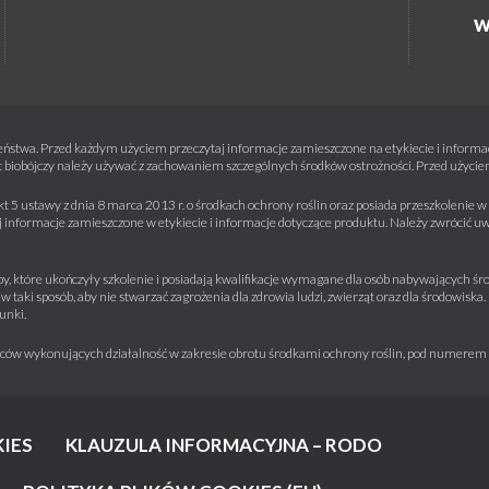
zowego zastosowania: 3,0 – 4,0 l/ha.
W
orazowego zastosowania: 6,0 l/ha.
zowego zastosowania: 4,0 – 6,0 l/ha.
ństwa. Przed każdym użyciem przeczytaj informacje zamieszczone na etykiecie i informacj
wać wczesną wiosną przed ruszeniem wegetacji krzewów
 biobójczy należy używać z zachowaniem szczególnych środków ostrożności. Przed użyciem 
o zbiorze owoców (BBCH 91-99).
kt 5 ustawy z dnia 8 marca 2013 r. o środkach ochrony roślin oraz posiada przeszkolenie
informacje zamieszczone w etykiecie i informacje dotyczące produktu. Należy zwrócić u
y, które ukończyły szkolenie i posiadają kwalifikacje wymagane dla osób nabywających środ
owinien być stosowany nie później niż do 15 października.
w taki sposób, aby nie stwarzać zagrożenia dla zdrowia ludzi, zwierząt oraz dla środowisk
unki.
a.
iorców wykonujących działalność w zakresie obrotu środkami ochrony roślin, pod numere
pliste.
onie wegetacyjnym: 1.
IES
KLAUZULA INFORMACYJNA – RODO