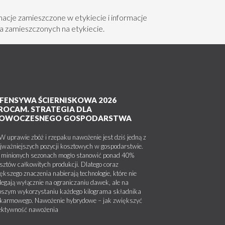
acje zamieszczone w etykiecie i informacje
a zamieszczonych na etykiecie.
FENSYWA ŚCIERNISKOWA 2026
ć poza głębokość, na którą
ROCAM. STRATEGIA DLA
OWOCZESNEGO GOSPODARSTWA
SZAROWYCH
uprawie zbóż i rzepaku nawożenie jest dziś jedną z
jważniejszych pozycji kosztowych w gospodarstwie.
 uprawach małoobszarowych
ponosi
minionych sezonach mogło stanowić ponad 40%
sztów całkowitych produkcji. Dlatego coraz
ększego znaczenia nabierają technologie, które nie
legają wyłącznie na ograniczaniu dawek, ale na
pszym wykorzystaniu każdego kilograma składnika
karmowego. Nawożenie hybrydowe – jak zwiększyć
ektywność nawożenia