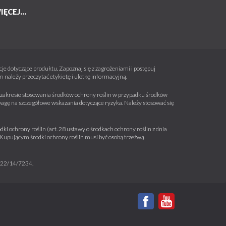
IĘCEJ...
e dotyczące produktu. Zapoznaj się z zagrożeniami i postępuj
należy przeczytać etykietę i ulotkę informacyjną.
 w zakresie stosowania środków ochrony roślin w przypadku środków
wagę na szczegółowe wskazania dotyczące ryzyka. Należy stosować się
ki ochrony roślin (art. 28 ustawy o środkach ochrony roślin z dnia
a. Kupującym środki ochrony roślin musi być osobą trzeźwą.
m 22/14/7234.