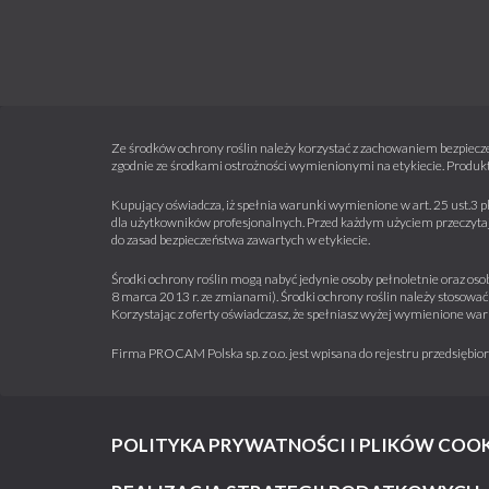
Zalecana dawka środka dla jednora
b) plantacje starsze
Maksymalna dawka środka dla jedn
Zalecana dawka środka dla jednora
Ze środków ochrony roślin należy korzystać z zachowaniem bezpiecze
Termin stosowania: Środek stoso
zgodnie ze środkami ostrożności wymienionymi na etykiecie. Produkt
owocowych lub późną jesienią, p
Kupujący oświadcza, iż spełnia warunki wymienione w art. 25 ust.3 p
dla użytkowników profesjonalnych. Przed każdym użyciem przeczytaj 
do zasad bezpieczeństwa zawartych w etykiecie.
UWAGA:
Środki ochrony roślin mogą nabyć jedynie osoby pełnoletnie oraz osob
Na plantacjach starszych środek p
8 marca 2013 r. ze zmianami). Środki ochrony roślin należy stosować 
Korzystając z oferty oświadczasz, że spełniasz wyżej wymienione war
Zalecana ilość wody: 200 – 300 l/h
Firma PROCAM Polska sp. z o.o. jest wpisana do rejestru przedsięb
Zalecane opryskiwanie: średniokro
Maksymalna liczba zabiegów w sez
POLITYKA PRYWATNOŚCI I PLIKÓW COOK