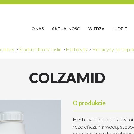
O NAS
AKTUALNOŚCI
WIEDZA
LUDZIE
odukty
>
Środki ochrony roślin
>
Herbicydy
>
Herbicydy na rzepa
COLZAMID
O produkcie
Herbicyd, koncentrat w fo
rozcieńczania wodą, stos
przeznaczony do zwalczani