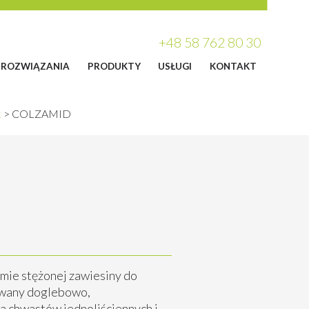
+48 58 762 80 30
ROZWIĄZANIA
PRODUKTY
USŁUGI
KONTAKT
k
>
COLZAMID
rmie stężonej zawiesiny do
owany doglebowo,
a chwastów jednoliściennych i