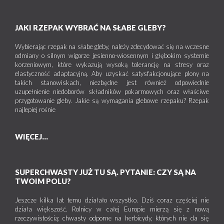
JAKI RZEPAK WYBRAĆ NA SŁABE GLEBY?
Wybierając rzepak na słabe gleby, należy zdecydować się na wczesne
odmiany o silnym wigorze jesienno-wiosennym i głębokim systemie
korzeniowym, które wykazują wysoką tolerancję na stresy oraz
elastyczność adaptacyjną. Aby uzyskać satysfakcjonujące plony na
takich stanowiskach, niezbędne jest również odpowiednie
uzupełnienie niedoborów składników pokarmowych oraz właściwe
przygotowanie gleby. Jakie są wymagania glebowe rzepaku? Rzepak
najlepiej rośnie
WIĘCEJ...
SUPERCHWASTY JUŻ TU SĄ. PYTANIE: CZY SĄ NA
TWOIM POLU?
Jeszcze kilka lat temu działało wszystko. Dziś coraz częściej nie
działa większość. Rolnicy w całej Europie mierzą się z nową
rzeczywistością: chwasty odporne na herbicydy, których nie da się