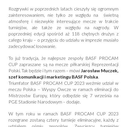
Rozgrywki w poprzednich latach cieszyły się ogromnym
zainteresowaniem, nie tylko ze względu na świetną
atmosferę i niezwykle interesujące mecze w trakcie
turniejów, ale także ze względu na nagrody. W
poprzedniej edycji spośród aż 118 chętnych drużyn z
całego kraju – o przyjęciu do udziału w imprezie musiało
zadecydować losowanie.
To już tradycja, że najlepsze zespoły BASF PROCAM
CUP zapraszane są na mecze piłkarskiej Reprezentacji
Polski. Tak będzie i tym razem
– mówi
Jarosław Muczek,
szef komunikacji i marketingu BASF Polska
.
Triumfator BASF PROCAM CUP 2023 weźmie udział w
meczu Polska – Wyspy Owcze w ramach eliminacji do
Mistrzostw Europy, który odbędzie się 7 września na
PGE Stadionie Narodowym
– dodaje.
W tym roku w ramach BASF PROCAM CUP 2023
rozegrane zostaną cztery turnieje eliminacyjne, każdy z
udziałem ośmiu zespołów. Zwycięzcy turniejów