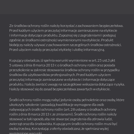
Ze środków ochrony roślin należy korzystać z zachowaniem bezpieczeństwa.
Przed każdym użyciem przeczytaj informacje zamieszczone na etykiecie
i informacje dotyczące produktu. Zapoznaj się z zagrożeniami i postępuj
zgodnie ze środkami ostrożności wymienionymi na etykiecie. Produkt
biobójczy należy używać z zachowaniem szczególnych środków ostrożności.
Przed użyciem należy przeczytać etykietę i ulotkę informacyjną.
Kupujący oświadcza, iż spełnia warunki wymienione w art. 25 ust.3 pkt
5 ustawy z dnia 8 marca 2013 r. o środkach ochrony roślin oraz posiada
przeszkolenie w zakresie stosowania środków ochrony roślin w przypadku
środków dla użytkowników profesjonalnych. Przed każdym użyciem
przeczytaj informacje zamieszczone w etykiecie i informacje dotyczące
produktu. Należy zwrócić uwagę na szczegółowe wskazania dotyczące ryzyka.
Należy stosować się do zasad bezpieczeństwa zawartych w etykiecie.
Środki ochrony roślin mogą nabyć jedynie osoby pełnoletnie oraz osoby, które
ukończyły szkolenie i posiadają kwalifikacje wymagane dla osób
nabywających środki ochrony roślin (art. 28 ustawy o środkach ochrony
roślin z dnia 8 marca 2013 r. ze zmianami). Środki ochrony roślin należy
stosować w taki sposób, aby nie stwarzać zagrożenia dla zdrowia ludzi,
zwierząt oraz dla środowiska. Kupującym środki ochrony roślin musi być
osobą trzeźwą. Korzystając z oferty oświadczasz, że spełniasz wyżej
wymienione warunki.