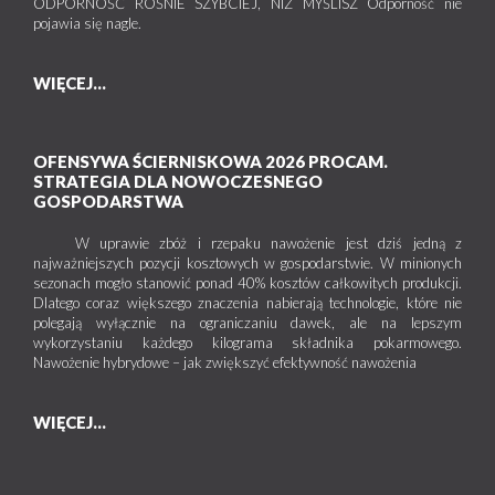
ODPORNOŚĆ ROŚNIE SZYBCIEJ, NIŻ MYŚLISZ Odporność nie
pojawia się nagle.
WIĘCEJ...
OFENSYWA ŚCIERNISKOWA 2026 PROCAM.
STRATEGIA DLA NOWOCZESNEGO
GOSPODARSTWA
W uprawie zbóż i rzepaku nawożenie jest dziś jedną z
najważniejszych pozycji kosztowych w gospodarstwie. W minionych
sezonach mogło stanowić ponad 40% kosztów całkowitych produkcji.
Dlatego coraz większego znaczenia nabierają technologie, które nie
polegają wyłącznie na ograniczaniu dawek, ale na lepszym
wykorzystaniu każdego kilograma składnika pokarmowego.
Nawożenie hybrydowe – jak zwiększyć efektywność nawożenia
WIĘCEJ...