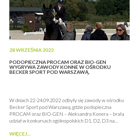
28 WRZEŚNIA 2022
PODOPIECZNA PROCAM ORAZ BIO-GEN
WYGRYWA ZAWODY KONNE W OŚRODKU
BECKER SPORT POD WARSZAWĄ.
W dniach 22-24.09.2022 odbyły się zawody w ośrodku
Becker Sport pod Warszawą, gdzie podopieczna
PROCAM oraz BIO-GEN – Aleksandra Konera – brała
udział w konkursach ogólnopolskich D1, D2, D3 na
Drumli, gdzie kolejno zajęła I, II i I miejsce. Poszczególne
WIĘCEJ...
wyniki to: D1 – 68,943%, D2 – 64,485%, D3 – 65,887%.