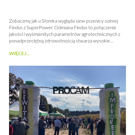
Zobaczmy jak u Słomka wygląda siew pszenicy ozimej
Findus z SuperPower. Odmiana Findus to połączenie
jakości i wyśmienitych parametrów agrotechnicznych z
ponadprzeciętną zdrowotnością stwarza wysokie
bezpieczeństwo w uprawie, nawet w mocno stresowych
WIĘCEJ...
warunkach, zarówno stresu wodnego jak i
temperaturowego. Findus nie boi się zimy - zimotrwałość
na 6. Więcej szczegółów u Doradców PROCAM. Ze
środków ochrony roślin należy korzystać...