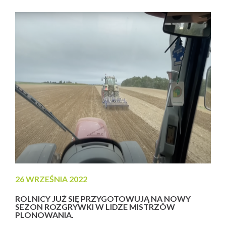
Serdecznie gratulujemy Oli wspaniałych występów i
życzymy kolejnych, wielkich...
26 WRZEŚNIA 2022
ROLNICY JUŻ SIĘ PRZYGOTOWUJĄ NA NOWY
SEZON ROZGRYWKI W LIDZE MISTRZÓW
PLONOWANIA.