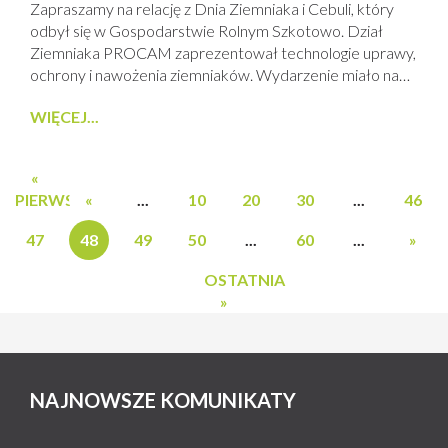
Zapraszamy na relację z Dnia Ziemniaka i Cebuli, który
odbył się w Gospodarstwie Rolnym Szkotowo. Dział
Ziemniaka PROCAM zaprezentował technologie uprawy,
ochrony i nawożenia ziemniaków. Wydarzenie miało na
celu podsumowanie sezonu. Uprawiasz lub zastanawiasz
WIĘCEJ...
się nad uprawą ziemniaków? Już dziś skontaktuj się
Działem Ziemniaka PROCAM. Ze środków ochrony
roślin należy korzystać z zachowaniem bezpieczeństwa.
«
Przed każdym użyciem przeczytaj informacje...
PIERWSZA
«
...
10
20
30
...
46
47
48
49
50
...
60
...
»
OSTATNIA
»
NAJNOWSZE KOMUNIKATY