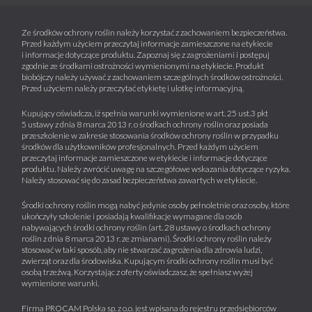
Ze środków ochrony roślin należy korzystać z zachowaniem bezpieczeństwa.
Przed każdym użyciem przeczytaj informacje zamieszczone na etykiecie
i informacje dotyczące produktu. Zapoznaj się z zagrożeniami i postępuj
zgodnie ze środkami ostrożności wymienionymi na etykiecie. Produkt
biobójczy należy używać z zachowaniem szczególnych środków ostrożności.
Przed użyciem należy przeczytać etykietę i ulotkę informacyjną.
Kupujący oświadcza, iż spełnia warunki wymienione w art. 25 ust.3 pkt
5 ustawy z dnia 8 marca 2013 r. o środkach ochrony roślin oraz posiada
przeszkolenie w zakresie stosowania środków ochrony roślin w przypadku
środków dla użytkowników profesjonalnych. Przed każdym użyciem
przeczytaj informacje zamieszczone w etykiecie i informacje dotyczące
produktu. Należy zwrócić uwagę na szczegółowe wskazania dotyczące ryzyka.
Należy stosować się do zasad bezpieczeństwa zawartych w etykiecie.
Środki ochrony roślin mogą nabyć jedynie osoby pełnoletnie oraz osoby, które
ukończyły szkolenie i posiadają kwalifikacje wymagane dla osób
nabywających środki ochrony roślin (art. 28 ustawy o środkach ochrony
roślin z dnia 8 marca 2013 r. ze zmianami). Środki ochrony roślin należy
stosować w taki sposób, aby nie stwarzać zagrożenia dla zdrowia ludzi,
zwierząt oraz dla środowiska. Kupującym środki ochrony roślin musi być
osobą trzeźwą. Korzystając z oferty oświadczasz, że spełniasz wyżej
wymienione warunki.
Firma PROCAM Polska sp. z o.o. jest wpisana do rejestru przedsiębiorców