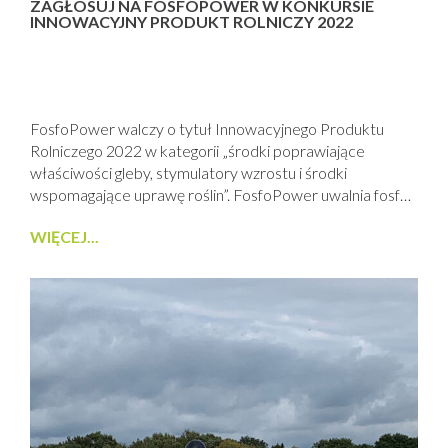
ZAGŁOSUJ NA FOSFOPOWER W KONKURSIE
INNOWACYJNY PRODUKT ROLNICZY 2022
FosfoPower walczy o tytuł Innowacyjnego Produktu
Rolniczego 2022 w kategorii „środki poprawiające
właściwości gleby, stymulatory wzrostu i środki
wspomagające uprawę roślin”. FosfoPower uwalnia fosfor
zawarty w glebie i udostępnia go roślin w łatwo
WIĘCEJ...
przyswajalnej formie. Zachęcamy do oddawania głosów
na produkt FosfoPower z firmy BIO-Lider, naturalnie z
BIO-GEN.