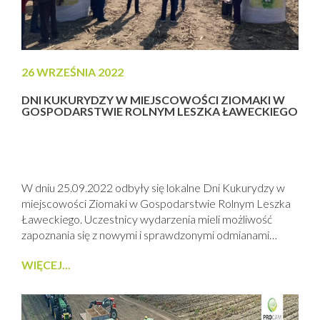
26 WRZEŚNIA 2022
DNI KUKURYDZY W MIEJSCOWOŚCI ZIOMAKI W
GOSPODARSTWIE ROLNYM LESZKA ŁAWECKIEGO
W dniu 25.09.2022 odbyły się lokalne Dni Kukurydzy w
miejscowości Ziomaki w Gospodarstwie Rolnym Leszka
Ławeckiego. Uczestnicy wydarzenia mieli możliwość
zapoznania się z nowymi i sprawdzonymi odmianami
kukurydzy z oferty PROCAM: SY IMPULSE, MURPHEY,
WIĘCEJ...
TONIFI CS, ES PERSPECTIVE, LIGATO, RGT
RANCADOR. Doradcy PROCAM zaprezentowali
technologię uprawy kukurydzy, w której zastosowano
produkty mikrobiologiczne firmy Bio-Lider: AzotoPower,