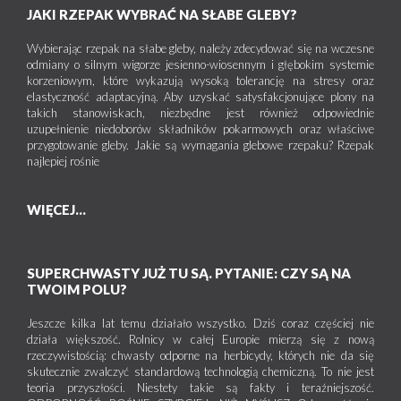
JAKI RZEPAK WYBRAĆ NA SŁABE GLEBY?
Wybierając rzepak na słabe gleby, należy zdecydować się na wczesne
odmiany o silnym wigorze jesienno-wiosennym i głębokim systemie
korzeniowym, które wykazują wysoką tolerancję na stresy oraz
elastyczność adaptacyjną. Aby uzyskać satysfakcjonujące plony na
takich stanowiskach, niezbędne jest również odpowiednie
uzupełnienie niedoborów składników pokarmowych oraz właściwe
przygotowanie gleby. Jakie są wymagania glebowe rzepaku? Rzepak
najlepiej rośnie
WIĘCEJ...
SUPERCHWASTY JUŻ TU SĄ. PYTANIE: CZY SĄ NA
TWOIM POLU?
Jeszcze kilka lat temu działało wszystko. Dziś coraz częściej nie
działa większość. Rolnicy w całej Europie mierzą się z nową
rzeczywistością: chwasty odporne na herbicydy, których nie da się
skutecznie zwalczyć standardową technologią chemiczną. To nie jest
teoria przyszłości. Niestety takie są fakty i teraźniejszość.