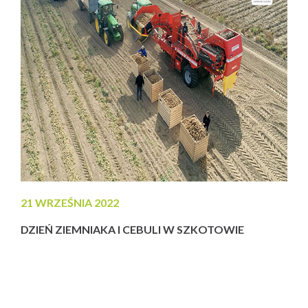
Rewital PRO+, FosfoPower, OstriniaStop, SuperPower....
21 WRZEŚNIA 2022
DZIEŃ ZIEMNIAKA I CEBULI W SZKOTOWIE