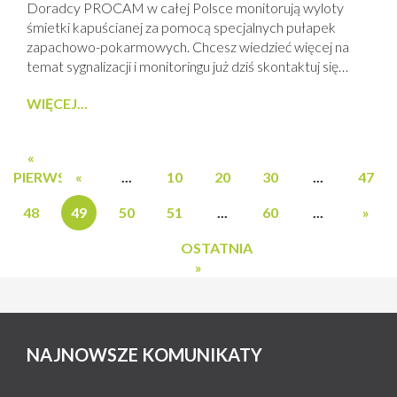
Doradcy PROCAM w całej Polsce monitorują wyloty
śmietki kapuścianej za pomocą specjalnych pułapek
zapachowo-pokarmowych. Chcesz wiedzieć więcej na
temat sygnalizacji i monitoringu już dziś skontaktuj się
z Doradcami PROCAM. Ze środków ochrony roślin
WIĘCEJ...
należy korzystać z zachowaniem bezpieczeństwa. Przed
każdym użyciem przeczytaj informacje zamieszczone w
etykiecie i informacje dotyczące produktu.
«
PIERWSZA
«
...
10
20
30
...
47
48
49
50
51
...
60
...
»
OSTATNIA
»
NAJNOWSZE KOMUNIKATY