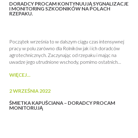
DORADCY PROCAM KONTYNUUJĄ SYGNALIZACJE
I MONITORING SZKODNIKÓW NA POLACH
RZEPAKU.
Początek września to w dalszym ciągu czas intensywnej
pracy w polu zarówno dla Rolników jak i ich doradców
agrotechnicznych. Zaczynając od rzepaku i mając na
uwadze jego utrudnione wschody, pomimo ostatnich
opadów deszczu (w znacznej części naszego kraju)
WIĘCEJ...
Doradcy z Grupy Technicznej PROCAM sygnalizują w
pierwszej kolejności wyloty najgroźniejszego szkodnika
jakim jest III pokolenie śmietki kapuścianej. Ta groźna
2 WRZEŚNIA 2022
muchówka, gdzie samica...
ŚMIETKA KAPUŚCIANA – DORADCY PROCAM
MONITORUJĄ