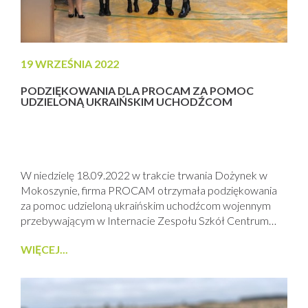
19 WRZEŚNIA 2022
PODZIĘKOWANIA DLA PROCAM ZA POMOC
UDZIELONĄ UKRAIŃSKIM UCHODŹCOM
W niedzielę 18.09.2022 w trakcie trwania Dożynek w
Mokoszynie, firma PROCAM otrzymała podziękowania
za pomoc udzieloną ukraińskim uchodźcom wojennym
przebywającym w Internacie Zespołu Szkół Centrum
Kształcenia Rolniczego im. Ziemi Sandomierskiej w
WIĘCEJ...
Sandomierzu. W ramach wsparcia przekazaliśmy 10
łóżek wraz z materacami.