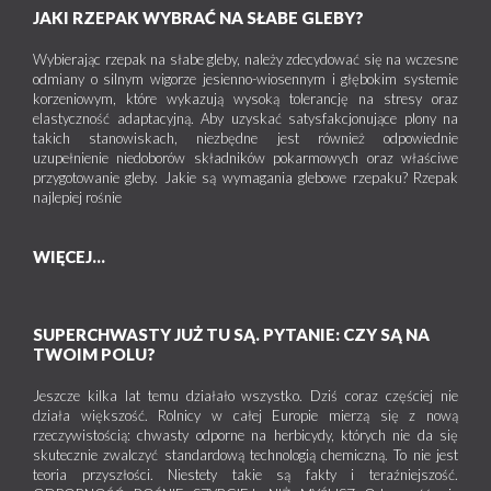
JAKI RZEPAK WYBRAĆ NA SŁABE GLEBY?
Wybierając rzepak na słabe gleby, należy zdecydować się na wczesne
odmiany o silnym wigorze jesienno-wiosennym i głębokim systemie
korzeniowym, które wykazują wysoką tolerancję na stresy oraz
elastyczność adaptacyjną. Aby uzyskać satysfakcjonujące plony na
takich stanowiskach, niezbędne jest również odpowiednie
uzupełnienie niedoborów składników pokarmowych oraz właściwe
przygotowanie gleby. Jakie są wymagania glebowe rzepaku? Rzepak
najlepiej rośnie
WIĘCEJ...
SUPERCHWASTY JUŻ TU SĄ. PYTANIE: CZY SĄ NA
TWOIM POLU?
Jeszcze kilka lat temu działało wszystko. Dziś coraz częściej nie
działa większość. Rolnicy w całej Europie mierzą się z nową
rzeczywistością: chwasty odporne na herbicydy, których nie da się
skutecznie zwalczyć standardową technologią chemiczną. To nie jest
teoria przyszłości. Niestety takie są fakty i teraźniejszość.