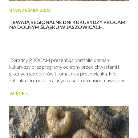
8 WRZEŚNIA 2022
TRWAJĄ REGIONALNE DNI KUKURYDZY PROCAM
NA DOLNYM ŚLĄSKU W JASZOWICACH.
Doradcy PROCAM prezentują portfolio odmian
kukurydzy oraz programy ochrony przed chwastami i
groźnych szkodników tj. omacnica prosowianka. Nie
zabrakło firm wspierających z sektora nasion, nawozów i
ochrony roślin.
WIĘCEJ...