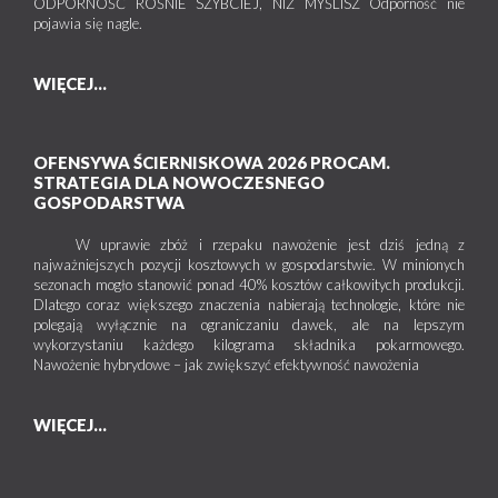
ODPORNOŚĆ ROŚNIE SZYBCIEJ, NIŻ MYŚLISZ Odporność nie
pojawia się nagle.
WIĘCEJ...
OFENSYWA ŚCIERNISKOWA 2026 PROCAM.
STRATEGIA DLA NOWOCZESNEGO
GOSPODARSTWA
W uprawie zbóż i rzepaku nawożenie jest dziś jedną z
najważniejszych pozycji kosztowych w gospodarstwie. W minionych
sezonach mogło stanowić ponad 40% kosztów całkowitych produkcji.
Dlatego coraz większego znaczenia nabierają technologie, które nie
polegają wyłącznie na ograniczaniu dawek, ale na lepszym
wykorzystaniu każdego kilograma składnika pokarmowego.
Nawożenie hybrydowe – jak zwiększyć efektywność nawożenia
WIĘCEJ...