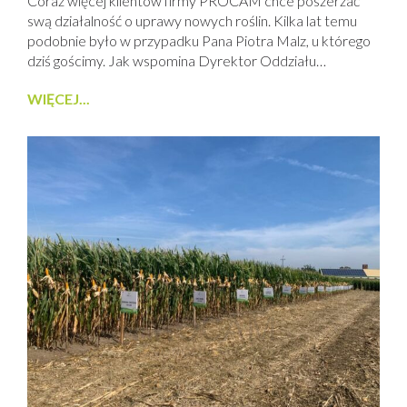
Coraz więcej klientów firmy PROCAM chce poszerzać
swą działalność o uprawy nowych roślin. Kilka lat temu
podobnie było w przypadku Pana Piotra Malz, u którego
dziś gościmy. Jak wspomina Dyrektor Oddziału
PROCAM w Nowym Dworze Gdańskim, Arkadiusz
WIĘCEJ...
Chmara, który jest doradcą agronomicznym w
gospodarstwie Agro-Malz: „Piotr zadzwonił do mnie i
powiedział, że sieje 2 ha cebuli i czy nie poprowadzę...