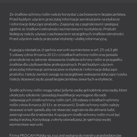
Ze środków ochrony roślin należy korzystać z zachowaniem bezpieczeństwa.
Przed każdym użyciem przeczytaj informacje zamieszczone na etykiecie
i informacje dotyczące produktu. Zapoznaj się z zagrożeniami i postępuj
zgodnie ze środkami ostrożności wymienionymi na etykiecie. Produkt
biobójczy należy używać z zachowaniem szczególnych środków ostrożności.
Przed użyciem należy przeczytać etykietę i ulotkę informacyjną.
Kupujący oświadcza, iż spełnia warunki wymienione w art. 25 ust.3 pkt
5 ustawy z dnia 8 marca 2013 r. o środkach ochrony roślin oraz posiada
przeszkolenie w zakresie stosowania środków ochrony roślin w przypadku
środków dla użytkowników profesjonalnych. Przed każdym użyciem
przeczytaj informacje zamieszczone w etykiecie i informacje dotyczące
produktu. Należy zwrócić uwagę na szczegółowe wskazania dotyczące ryzyka.
Należy stosować się do zasad bezpieczeństwa zawartych w etykiecie.
Środki ochrony roślin mogą nabyć jedynie osoby pełnoletnie oraz osoby, które
ukończyły szkolenie i posiadają kwalifikacje wymagane dla osób
nabywających środki ochrony roślin (art. 28 ustawy o środkach ochrony
roślin z dnia 8 marca 2013 r. ze zmianami). Środki ochrony roślin należy
stosować w taki sposób, aby nie stwarzać zagrożenia dla zdrowia ludzi,
zwierząt oraz dla środowiska. Kupującym środki ochrony roślin musi być
osobą trzeźwą. Korzystając z oferty oświadczasz, że spełniasz wyżej
wymienione warunki.
Firma PROCAM Polska sp. z o.o. jest wpisana do rejestru przedsiębiorców