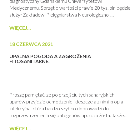
diagnostyczny Gdańskiemu Uniwersytetowi
Medycznemu. Sprzęt o wartości prawie 20 tys. pln będzie
służył Zakładowi Pielęgniarstwa Neurologiczno-
Psychiatrycznego pod nadzorem Pani Dr Hab. Emilii
WIĘCEJ...
Sitek. Darowizna została przekazana na cele
przeciwdziałania i zwalczania COVID-19.
18 CZERWCA 2021
UPALNA POGODA A ZAGROŻENIA
FITOSANITARNE.
Proszę pamiętać, ze po przejściu tych saharyjskich
upałów przyjdzie ochłodzenie i deszcze a z nimi kropla
infekcyjna, która bardzo szybko doprowadzi do
rozprzestrzenienia się patogenów np. rdza żółta. Także
tam gdzie jeszcze nie wykonano zabiegów na T3
WIĘCEJ...
pamiętajmy o szybkim rozprzestrzenianiu się patogenów
górnego pietra w tym septorioza paskowana i septoriozy