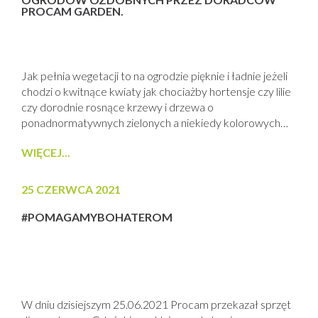
PROCAM GARDEN.
Jak pełnia wegetacji to na ogrodzie pięknie i ładnie jeżeli
chodzi o kwitnące kwiaty jak chociażby hortensje czy lilie
czy dorodnie rosnące krzewy i drzewa o
ponadnormatywnych zielonych a niekiedy kolorowych
przyrostach całych pędów w swej zmiennie
WIĘCEJ...
kolorystycznie masie liściowej. Może też być strasznie
żeby nie powiedzieć groźnie kiedy w sposób
niezauważalny nagle na ogrodzie pojawią się nieproszeni
25 CZERWCA 2021
gości. Mogą...
#POMAGAMYBOHATEROM
W dniu dzisiejszym 25.06.2021 Procam przekazał sprzęt