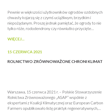
Pewnie w większości użytkowników ogrodów ozdobnych
chwasty kojarzą się z czymś uciążliwym, brzydkim i
niepożądanym. Proszę jednak pamiętać, że ogrody to nie
tylko róże, rododendrony czy równiutko przycięte
żywopłoty szpalerowe oraz trawniki jak na polach
WIĘCEJ...
golfowych. Ogród to także część natury a jak natura to
odrobina szaleństwa i nie może tam zabraknąć chwastów
o tak żywych kolorach jak złocienie, maki,...
15 CZERWCA 2021
ROLNICTWO ZRÓWNOWAŻONE CHRONI KLIMAT
Warszawa, 15 czerwca 2021 r. – Polskie Stowarzyszenie
Rolnictwa Zrównoważonego „ASAP” wspólnie z
ekspertami z Koalicji Klimatycznej oraz European Carbon
Farmers opublikowało listę praktyk regeneratywnych,