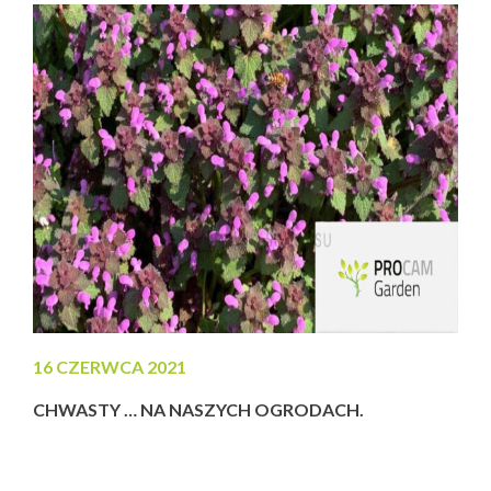
kłosa oraz fusarium nie zapominając o rdzach i DTR....
16 CZERWCA 2021
CHWASTY … NA NASZYCH OGRODACH.