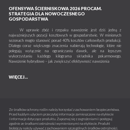
OFENSYWA ŚCIERNISKOWA 2026 PROCAM.
STRATEGIA DLA NOWOCZESNEGO
GOSPODARSTWA
W uprawie zbóż i rzepaku nawożenie jest dziś jedną z
najważniejszych pozycji kosztowych w gospodarstwie. W minionych
sezonach mogło stanowić ponad 40% kosztów całkowitych produkcji.
Dlatego coraz większego znaczenia nabierają technologie, które nie
polegają wyłącznie na ograniczaniu dawek, ale na lepszym
wykorzystaniu każdego kilograma składnika pokarmowego.
Nawożenie hybrydowe – jak zwiększyć efektywność nawożenia
WIĘCEJ...
Ze środków ochrony roślin należy korzystać z zachowaniem bezpieczeństwa.
Przed każdym użyciem przeczytaj informacje zamieszczone na etykiecie
i informacje dotyczące produktu. Zapoznaj się z zagrożeniami i postępuj
zgodnie ze środkami ostrożności wymienionymi na etykiecie. Produkt
biobójczy należy używać z zachowaniem szczególnych środków ostrożności.