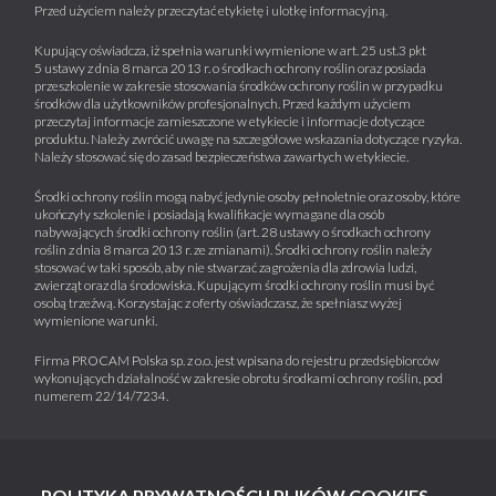
Przed użyciem należy przeczytać etykietę i ulotkę informacyjną.
Kupujący oświadcza, iż spełnia warunki wymienione w art. 25 ust.3 pkt
5 ustawy z dnia 8 marca 2013 r. o środkach ochrony roślin oraz posiada
przeszkolenie w zakresie stosowania środków ochrony roślin w przypadku
środków dla użytkowników profesjonalnych. Przed każdym użyciem
przeczytaj informacje zamieszczone w etykiecie i informacje dotyczące
produktu. Należy zwrócić uwagę na szczegółowe wskazania dotyczące ryzyka.
Należy stosować się do zasad bezpieczeństwa zawartych w etykiecie.
Środki ochrony roślin mogą nabyć jedynie osoby pełnoletnie oraz osoby, które
ukończyły szkolenie i posiadają kwalifikacje wymagane dla osób
nabywających środki ochrony roślin (art. 28 ustawy o środkach ochrony
roślin z dnia 8 marca 2013 r. ze zmianami). Środki ochrony roślin należy
stosować w taki sposób, aby nie stwarzać zagrożenia dla zdrowia ludzi,
zwierząt oraz dla środowiska. Kupującym środki ochrony roślin musi być
osobą trzeźwą. Korzystając z oferty oświadczasz, że spełniasz wyżej
wymienione warunki.
Firma PROCAM Polska sp. z o.o. jest wpisana do rejestru przedsiębiorców
wykonujących działalność w zakresie obrotu środkami ochrony roślin, pod
numerem 22/14/7234.
POLITYKA PRYWATNOŚCI I PLIKÓW COOKIES