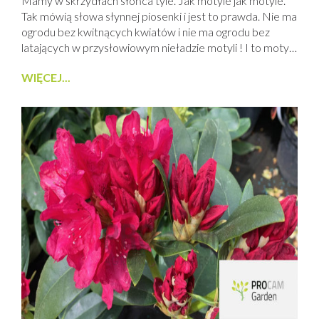
Mamy w skrzydłach słońca tyle. Jak motyle jak motyle.
Tak mówią słowa słynnej piosenki i jest to prawda. Nie ma
ogrodu bez kwitnących kwiatów i nie ma ogrodu bez
latających w przysłowiowym nieładzie motyli ! I to motyli
tzw. dużych czyli dziennych jak i motyli nocnych ( ćmy ),
WIĘCEJ...
które można wyławiać do pułapki świetlnej podziwiając
ich kolorystykę i budowę!...