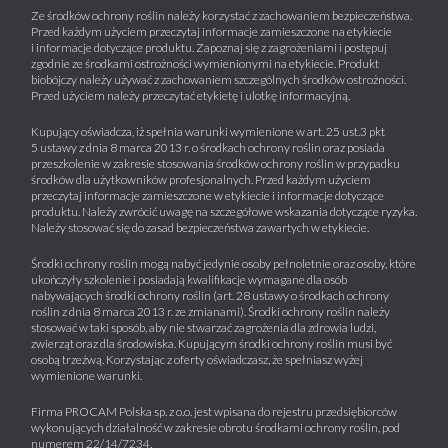
Ze środków ochrony roślin należy korzystać z zachowaniem bezpieczeństwa.
Przed każdym użyciem przeczytaj informacje zamieszczone na etykiecie
i informacje dotyczące produktu. Zapoznaj się z zagrożeniami i postępuj
zgodnie ze środkami ostrożności wymienionymi na etykiecie. Produkt
biobójczy należy używać z zachowaniem szczególnych środków ostrożności.
Przed użyciem należy przeczytać etykietę i ulotkę informacyjną.
Kupujący oświadcza, iż spełnia warunki wymienione w art. 25 ust.3 pkt
5 ustawy z dnia 8 marca 2013 r. o środkach ochrony roślin oraz posiada
przeszkolenie w zakresie stosowania środków ochrony roślin w przypadku
środków dla użytkowników profesjonalnych. Przed każdym użyciem
przeczytaj informacje zamieszczone w etykiecie i informacje dotyczące
produktu. Należy zwrócić uwagę na szczegółowe wskazania dotyczące ryzyka.
Należy stosować się do zasad bezpieczeństwa zawartych w etykiecie.
Środki ochrony roślin mogą nabyć jedynie osoby pełnoletnie oraz osoby, które
ukończyły szkolenie i posiadają kwalifikacje wymagane dla osób
nabywających środki ochrony roślin (art. 28 ustawy o środkach ochrony
roślin z dnia 8 marca 2013 r. ze zmianami). Środki ochrony roślin należy
stosować w taki sposób, aby nie stwarzać zagrożenia dla zdrowia ludzi,
zwierząt oraz dla środowiska. Kupującym środki ochrony roślin musi być
osobą trzeźwą. Korzystając z oferty oświadczasz, że spełniasz wyżej
wymienione warunki.
Firma PROCAM Polska sp. z o.o. jest wpisana do rejestru przedsiębiorców
wykonujących działalność w zakresie obrotu środkami ochrony roślin, pod
numerem 22/14/7234.