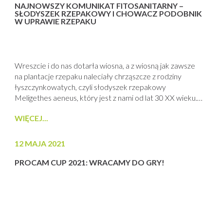
NAJNOWSZY KOMUNIKAT FITOSANITARNY –
SŁODYSZEK RZEPAKOWY I CHOWACZ PODOBNIK
W UPRAWIE RZEPAKU
Wreszcie i do nas dotarła wiosna, a z wiosną jak zawsze
na plantacje rzepaku naleciały chrząszcze z rodziny
łyszczynkowatych, czyli słodyszek rzepakowy
Meligethes aeneus, który jest z nami od lat 30 XX wieku.
W okolicach pięknie brzmiącej miejscowości Piekło k.
WIĘCEJ...
Sztumu zasygnalizowano bardzo duże naloty tego
szkodnika zgodnie z prognozami średnio i
krótkoterminowymi Grupy Technicznej PROCAM. Także
12 MAJA 2021
myślę, że na...
PROCAM CUP 2021: WRACAMY DO GRY!