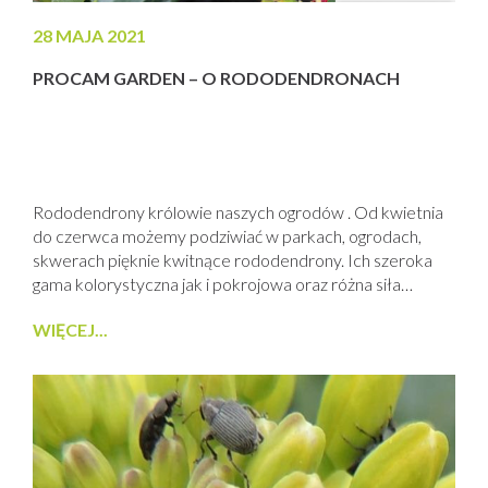
28 MAJA 2021
PROCAM GARDEN – O RODODENDRONACH
Rododendrony królowie naszych ogrodów . Od kwietnia
do czerwca możemy podziwiać w parkach, ogrodach,
skwerach pięknie kwitnące rododendrony. Ich szeroka
gama kolorystyczna jak i pokrojowa oraz różna siła
wzrostu czynią je jednymi z najbardziej lubianych i
WIĘCEJ...
popularnych roślin ozdobnych. Oczywiście aby rośliny
pięknie wyglądały musimy spełnić duże wymagania tych
roślin. Rododendrony świetnie przystosowany się do
naszego klimatu i bardzo rzadko...