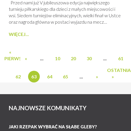
Przed nami już V jubileuszowa edycja największego
turnieju piłkarskiego dla dzieci z małych miejscowości i
wsi. Siedem turniejów eliminacyjnych, wielki finał w Ustce
oraz nagroda główna w postaci wyjazdu na mecz
Reprezentacji Polski. Emocji nie zabraknie. To kolejna
WIĘCEJ...
odsłona imprezy organizowanej przy współpracy firm
PROCAM Polska oraz BASF Polska. W ubiegłym roku ze
względu na sytuacje epidemiczną w kraju...
«
PIERWSZA
«
...
10
20
30
...
61
OSTATNIA
62
63
64
65
...
»
»
NAJNOWSZE KOMUNIKATY
JAKI RZEPAK WYBRAĆ NA SŁABE GLEBY?