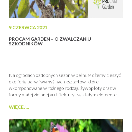
9 CZERWCA 2021
PROCAM GARDEN – O ZWALCZANIU
SZKODNIKÓW
Na ogrodach ozdobnych sezon w pełni. Możemy cieszyć
oko ferią barw i wymyślnych kształtów, które
wkomponowane w różnego rodzaju żywopłoty oraz w
formy małej zielonej architektury i są stałym elementem
naszego otoczenia wokół budynków mieszkalnych jak i
WIĘCEJ...
gospodarczych. Część roślin na dzień dzisiejszy jest w
pełni kwitnienia jak chociażby herbatowe azalie czy
błyszczące w słońcu rododendrony upstrzone
różnokolorowymi kwiatami od...