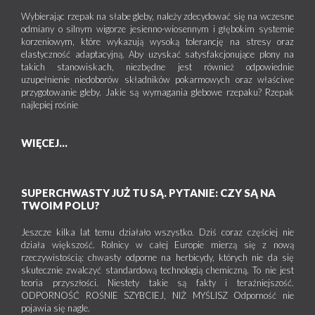
Wybierając rzepak na słabe gleby, należy zdecydować się na wczesne
odmiany o silnym wigorze jesienno-wiosennym i głębokim systemie
korzeniowym, które wykazują wysoką tolerancję na stresy oraz
elastyczność adaptacyjną. Aby uzyskać satysfakcjonujące plony na
takich stanowiskach, niezbędne jest również odpowiednie
uzupełnienie niedoborów składników pokarmowych oraz właściwe
przygotowanie gleby. Jakie są wymagania glebowe rzepaku? Rzepak
najlepiej rośnie
WIĘCEJ...
SUPERCHWASTY JUŻ TU SĄ. PYTANIE: CZY SĄ NA
TWOIM POLU?
Jeszcze kilka lat temu działało wszystko. Dziś coraz częściej nie
działa większość. Rolnicy w całej Europie mierzą się z nową
rzeczywistością: chwasty odporne na herbicydy, których nie da się
skutecznie zwalczyć standardową technologią chemiczną. To nie jest
teoria przyszłości. Niestety takie są fakty i teraźniejszość.
ODPORNOŚĆ ROŚNIE SZYBCIEJ, NIŻ MYŚLISZ Odporność nie
pojawia się nagle.