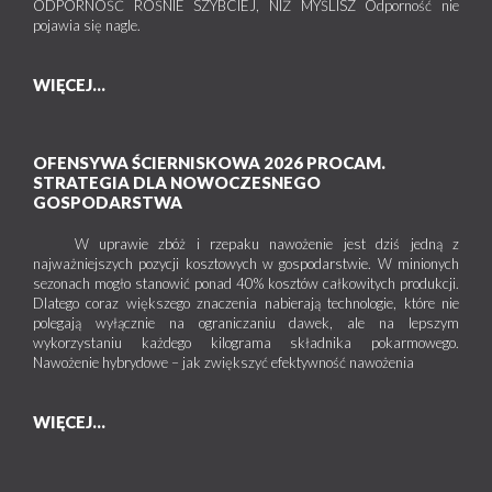
ODPORNOŚĆ ROŚNIE SZYBCIEJ, NIŻ MYŚLISZ Odporność nie
pojawia się nagle.
WIĘCEJ...
OFENSYWA ŚCIERNISKOWA 2026 PROCAM.
STRATEGIA DLA NOWOCZESNEGO
GOSPODARSTWA
W uprawie zbóż i rzepaku nawożenie jest dziś jedną z
najważniejszych pozycji kosztowych w gospodarstwie. W minionych
sezonach mogło stanowić ponad 40% kosztów całkowitych produkcji.
Dlatego coraz większego znaczenia nabierają technologie, które nie
polegają wyłącznie na ograniczaniu dawek, ale na lepszym
wykorzystaniu każdego kilograma składnika pokarmowego.
Nawożenie hybrydowe – jak zwiększyć efektywność nawożenia
WIĘCEJ...