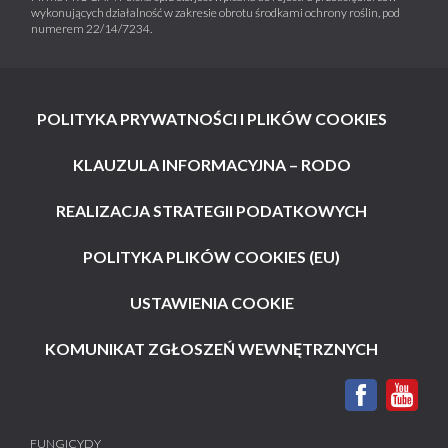
wykonujących działalność w zakresie obrotu środkami ochrony roślin, pod
numerem 22/14/7234.
POLITYKA PRYWATNOŚCI I PLIKÓW COOKIES
KLAUZULA INFORMACYJNA – RODO
REALIZACJA STRATEGII PODATKOWYCH
POLITYKA PLIKÓW COOKIES (EU)
USTAWIENIA COOKIE
KOMUNIKAT ZGŁOSZEŃ WEWNĘTRZNYCH
FUNGICYDY