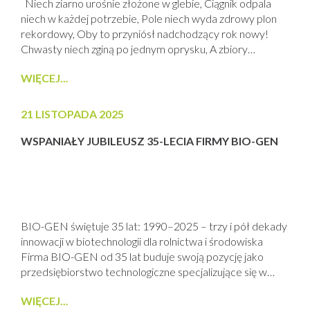
Niech ziarno urośnie złożone w glebie, Ciągnik odpala
niech w każdej potrzebie, Pole niech wyda zdrowy plon
rekordowy, Oby to przyniósł nadchodzący rok nowy!
Chwasty niech zginą po jednym oprysku, A zbiory
dostarczą niech pewnego zysku, Niech poziom azotu
WIĘCEJ...
wysoko się liczy, Tego na Święta PROCAM Wam życzy!
Zarząd i Pracownicy PROCAM Polska
21 LISTOPADA 2025
WSPANIAŁY JUBILEUSZ 35-LECIA FIRMY BIO-GEN
BIO-GEN świętuje 35 lat: 1990–2025 – trzy i pół dekady
innowacji w biotechnologii dla rolnictwa i środowiska
Firma BIO-GEN od 35 lat buduje swoją pozycję jako
przedsiębiorstwo technologiczne specjalizujące się w
badaniach i produkcji zaawansowanych biopreparatów
WIĘCEJ...
dla rolnictwa i ochrony środowiska. U podstaw tego