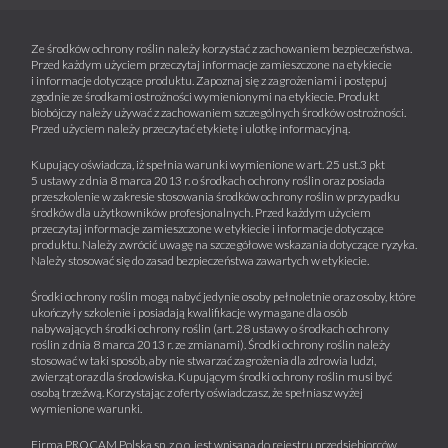
Ze środków ochrony roślin należy korzystać z zachowaniem bezpieczeństwa.
Przed każdym użyciem przeczytaj informacje zamieszczone na etykiecie
i informacje dotyczące produktu. Zapoznaj się z zagrożeniami i postępuj
zgodnie ze środkami ostrożności wymienionymi na etykiecie. Produkt
biobójczy należy używać z zachowaniem szczególnych środków ostrożności.
Przed użyciem należy przeczytać etykietę i ulotkę informacyjną.
Kupujący oświadcza, iż spełnia warunki wymienione w art. 25 ust.3 pkt
5 ustawy z dnia 8 marca 2013 r. o środkach ochrony roślin oraz posiada
przeszkolenie w zakresie stosowania środków ochrony roślin w przypadku
środków dla użytkowników profesjonalnych. Przed każdym użyciem
przeczytaj informacje zamieszczone w etykiecie i informacje dotyczące
produktu. Należy zwrócić uwagę na szczegółowe wskazania dotyczące ryzyka.
Należy stosować się do zasad bezpieczeństwa zawartych w etykiecie.
Środki ochrony roślin mogą nabyć jedynie osoby pełnoletnie oraz osoby, które
ukończyły szkolenie i posiadają kwalifikacje wymagane dla osób
nabywających środki ochrony roślin (art. 28 ustawy o środkach ochrony
roślin z dnia 8 marca 2013 r. ze zmianami). Środki ochrony roślin należy
stosować w taki sposób, aby nie stwarzać zagrożenia dla zdrowia ludzi,
zwierząt oraz dla środowiska. Kupującym środki ochrony roślin musi być
osobą trzeźwą. Korzystając z oferty oświadczasz, że spełniasz wyżej
wymienione warunki.
Firma PROCAM Polska sp. z o.o. jest wpisana do rejestru przedsiębiorców