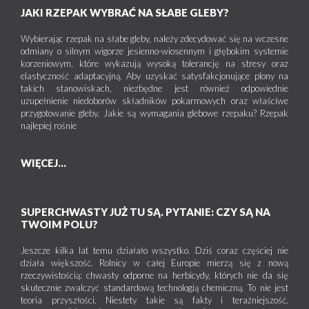
JAKI RZEPAK WYBRAĆ NA SŁABE GLEBY?
Wybierając rzepak na słabe gleby, należy zdecydować się na wczesne
odmiany o silnym wigorze jesienno-wiosennym i głębokim systemie
korzeniowym, które wykazują wysoką tolerancję na stresy oraz
elastyczność adaptacyjną. Aby uzyskać satysfakcjonujące plony na
takich stanowiskach, niezbędne jest również odpowiednie
uzupełnienie niedoborów składników pokarmowych oraz właściwe
przygotowanie gleby. Jakie są wymagania glebowe rzepaku? Rzepak
najlepiej rośnie
WIĘCEJ...
SUPERCHWASTY JUŻ TU SĄ. PYTANIE: CZY SĄ NA
TWOIM POLU?
Jeszcze kilka lat temu działało wszystko. Dziś coraz częściej nie
działa większość. Rolnicy w całej Europie mierzą się z nową
rzeczywistością: chwasty odporne na herbicydy, których nie da się
skutecznie zwalczyć standardową technologią chemiczną. To nie jest
teoria przyszłości. Niestety takie są fakty i teraźniejszość.