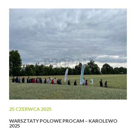
rozwoju stoi wizja i determinacja Jarosława Peczki –
człowieka, którego konsekwencja i intuicja biznesowa
pozwoliły stworzyć...
25 CZERWCA 2025
WARSZTATY POLOWE PROCAM – KAROLEWO
2025