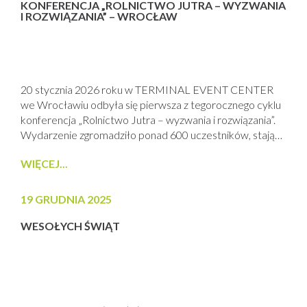
KONFERENCJA „ROLNICTWO JUTRA – WYZWANIA
I ROZWIĄZANIA” – WROCŁAW
20 stycznia 2026 roku w TERMINAL EVENT CENTER
we Wrocławiu odbyła się pierwsza z tegorocznego cyklu
konferencja „Rolnictwo Jutra – wyzwania i rozwiązania”.
Wydarzenie zgromadziło ponad 600 uczestników, stając
się ponownie jednym z kluczowych punktów w
WIĘCEJ...
styczniowym kalendarzu branży rolniczej w Polsce.
Organizatorzy i Partnerzy Organizatorem wydarzenia
była firma PROCAM, wiodący dostawca nowoczesnych
19 GRUDNIA 2025
rozwiązań dla rolnictwa, Konferencję wsparli partnerzy,
wśród...
WESOŁYCH ŚWIĄT