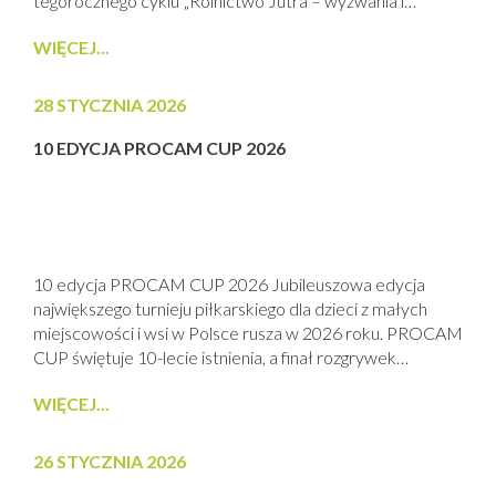
tegorocznego cyklu „Rolnictwo Jutra – wyzwania i
rozwiązania”. W wydarzeniu uczestniczyło 650 osób, co
WIĘCEJ...
potwierdza pozycję całego cyklu konferencji PROCAM
jako jednego z najważniejszych zimowych spotkań branży
rolniczej w Polsce w 2026 roku. Organizatorem
28 STYCZNIA 2026
konferencji była...
10 EDYCJA PROCAM CUP 2026
10 edycja PROCAM CUP 2026 Jubileuszowa edycja
największego turnieju piłkarskiego dla dzieci z małych
miejscowości i wsi w Polsce rusza w 2026 roku. PROCAM
CUP świętuje 10-lecie istnienia, a finał rozgrywek
odbędzie się na Polsat Plus Arenie w Gdańsku. W turnieju
WIĘCEJ...
weźmie udział blisko 1500 młodych piłkarek i piłkarzy z
całego kraju. PROCAM CUP to wyjątkowy projekt
piłkarski organizowany wspólnie...
26 STYCZNIA 2026