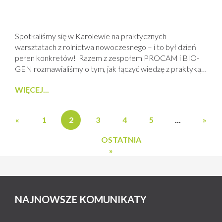
Spotkaliśmy się w Karolewie na praktycznych
warsztatach z rolnictwa nowoczesnego – i to był dzień
pełen konkretów! Razem z zespołem PROCAM i BIO-
GEN rozmawialiśmy o tym, jak łączyć wiedzę z praktyką,
by osiągać realne efekty na polu. Na miejscu: Przegląd
WIĘCEJ...
najnowszych rozwiązań nawozowych i mikrobiologicznych
– AzotoPower, RewitalPro+,FosfoPower Warsztatowa
analiza gleby i sposoby diagnozowania jej właściwości
«
1
2
3
4
5
...
»
bezpośrednio w terenie Praktyczne...
OSTATNIA
»
NAJNOWSZE KOMUNIKATY