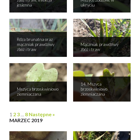
jesienna
ukryciu
Rdza brunatna oraz
mączniak prawdziwy
Mączniak prawdziwy
zbóż i traw
zbóż i traw
14. Mszyca
Mszyca brzoskwiniowo
brzoskwiniowo
ziemniaczana
ziemniaczana
1
2
3
…
8
Następne »
MARZEC 2019