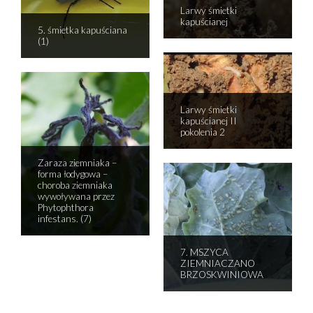
Larwy śmietki
kapuścianej
5. śmietka kapuściana
(1)
Larwy śmietki
kapuścianej II
pokolenia 2
Zaraza ziemniaka –
forma łodygowa –
choroba ziemniaka
wywoływana przez
Phytophthora
infestans. (7)
7. MSZYCA
ZIEMNIACZANO
BRZOSKWINIOWA