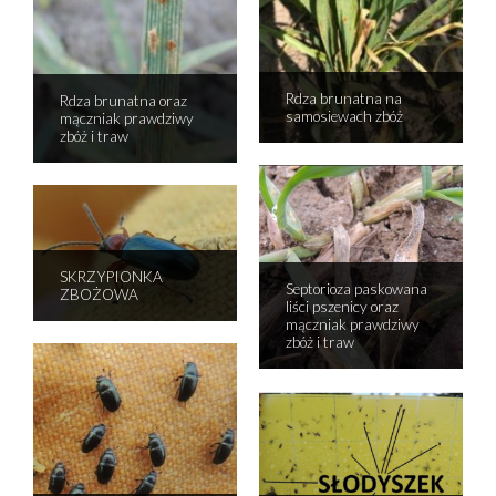
Rdza brunatna na
Rdza brunatna oraz
samosiewach zbóż
mączniak prawdziwy
zbóż i traw
SKRZYPIONKA
Septorioza paskowana
ZBOŻOWA
liści pszenicy oraz
mączniak prawdziwy
zbóż i traw