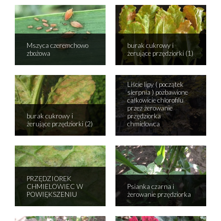
Mszyca czeremchowo
burak cukrowy i
zbożowa
żerujące przędziorki (1)
Liście lipy ( początek
sierpnia ) pozbawione
całkowicie chlorofilu
przez żerowanie
burak cukrowy i
przędziorka
żerujące przędziorki (2)
chmielowca
PRZĘDZIOREK
CHMIELOWIEC W
Psianka czarna i
POWIĘKSZENIU
żerowanie przędziorka