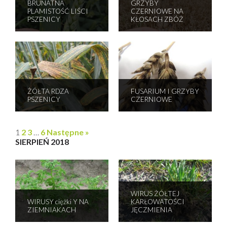
BRUNATNA
GRZYBY
PLAMISTOŚĆ LIŚCI
CZERNIOWE NA
PSZENICY
KŁOSACH ZBÓŻ
ŻÓŁTA RDZA
FUSARIUM I GRZYBY
PSZENICY
CZERNIOWE
1
2
3
…
6
Następne »
SIERPIEŃ 2018
WIRUS ŻÓŁTEJ
WIRUSY ciężki Y NA
KARŁOWATOŚCI
ZIEMNIAKACH
JĘCZMIENIA