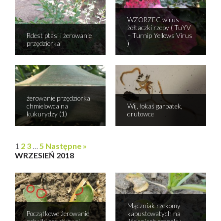
WZORZEC wirus
żółtaczki rzepy ( TuYV
Rdest ptasi i żerowanie
– Turnip Yellows Virus
przędziorka
)
żerowanie przędziorka
chmielowca na
Wij, łokaś garbatek,
kukurydzy (1)
drutowce
1
2
3
…
5
Następne »
WRZESIEŃ 2018
Mączniak rzekomy
Początkowe żerowanie
kapustowatych na