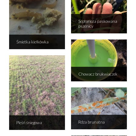
Septorioza paskowana
pszenicy
Śmietka kiełkówka
Chowacz brukwiaczek
Rdza brunatna
Pleśń śniegowa