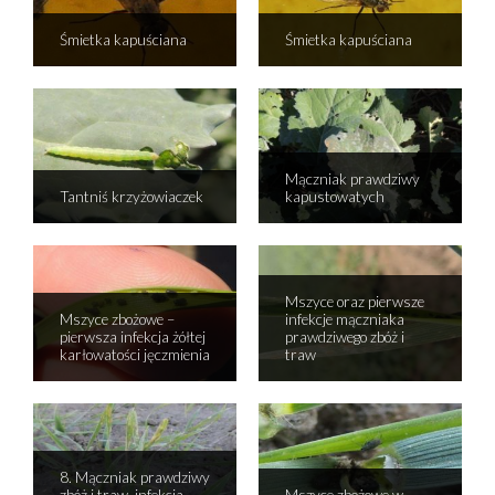
Śmietka kapuściana
Śmietka kapuściana
Mączniak prawdziwy
Tantniś krzyżowiaczek
kapustowatych
Mszyce oraz pierwsze
Mszyce zbożowe –
infekcje mączniaka
pierwsza infekcja żółtej
prawdziwego zbóż i
karłowatości jęczmienia
traw
8. Mączniak prawdziwy
zbóż i traw, infekcja
Mszyce zbożowe w