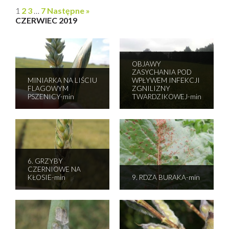
1
2
3
…
7
Następne »
CZERWIEC 2019
OBJAWY
ZASYCHANIA POD
MINIARKA NA LIŚCIU
WPŁYWEM INFEKCJI
FLAGOWYM
ZGNILIZNY
PSZENICY-min
TWARDZIKOWEJ-min
6. GRZYBY
CZERNIOWE NA
KŁOSIE-min
9. RDZA BURAKA-min