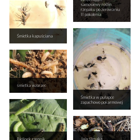
samosiewy roślin
rzepaku po żerowaniu
II pokolenia
Śmietka kapuściana
śmietka wzorzec
Śmietka w pułapce
zapachowo pokarmowej
Jaja ślimaka
Bielinek rzepnik,