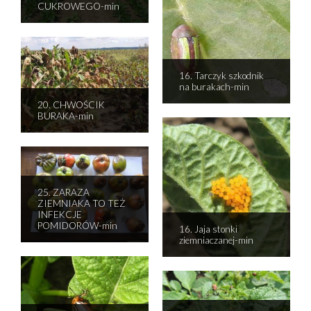
CUKROWEGO-min
16. Tarczyk szkodnik
na burakach-min
20. CHWOŚCIK
BURAKA-min
25. ZARAZA
ZIEMNIAKA TO TEŻ
INFEKCJE
POMIDORÓW-min
16. Jaja stonki
ziemniaczanej-min