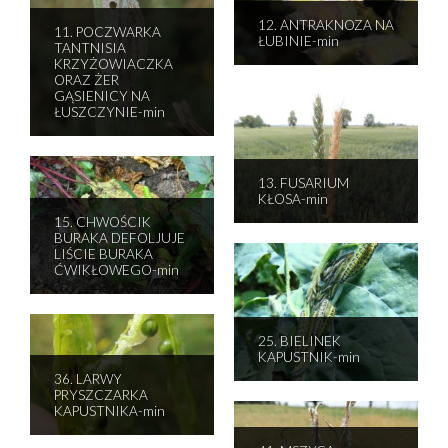
12. ANTRAKNOZA NA
11. POCZWARKA
ŁUBINIE-min
TANTNISIA
KRZYŻOWIACZKA
ORAZ ŻER
GĄSIENICY NA
ŁUSZCZYNIE-min
13. FUSARIUM
KŁOSA-min
15. CHWOŚCIK
BURAKA DEFOLJUJE
LIŚCIE BURAKA
ĆWIKŁOWEGO-min
25. BIELINEK
KAPUSTNIK-min
36. LARWY
PRYSZCZARKA
KAPUSTNIKA-min