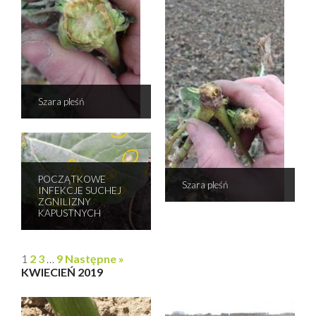
Szara pleśń
POCZĄTKOWE
Szara pleśń
INFEKCJE SUCHEJ
ZGNILIZNY
KAPUSTNYCH
1
2
3
…
9
Następne »
KWIECIEŃ 2019