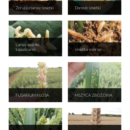
Żerujące larwy śmietki
Dorosłe śmietki
Larwy śmietki
kapuścianej
śmietka wzorzec
FUSARIUM KŁOSA
MSZYCA ZBOŻOWA