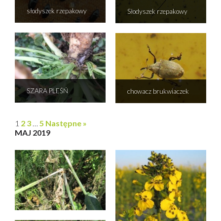
słodyszek rzepakowy
Słodyszek rzepakowy
SZARA PLEŚŃ
chowacz brukwiaczek
1
2
3
…
5
Następne »
MAJ 2019