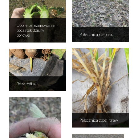
Dobre pzrezimowanie i
początek dziury
Pałecznica rzepaku
borowej
Rdza żółta
Pałecznica zbóz i traw