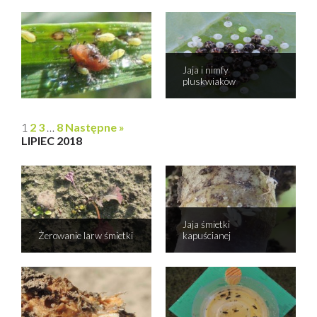
Jaja i nimfy
pluskwiaków
1
2
3
…
8
Następne »
LIPIEC 2018
Jaja śmietki
Żerowanie larw śmietki
kapuścianej