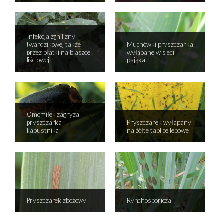
Infekcja zgnilizny
twardzikowej także
Muchówki pryszczarka
przez płatki na blaszce
wyłapane w sieci
liściowej
pająka
Omomiłek zagryza
pryszczarka
Pryszczarek wyłapany
kapustnika
na żółte tablice lepowe
Pryszczarek zbożowy
Rynchosporioza