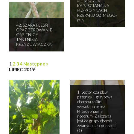
41. MSZYCA
KAPUŚCIANA NA
ŁUSZCZYNACH
RZEPAKU OZIMEGO-
min
42. SZARA PLEŚŃ
ORAZ ŻEROWANIE
GĄSIENICY
TANTNISIA
KRZYŻOWIACZKA
1
2
3
4
Następne »
LIPIEC 2019
1. Septorioza plew
pszenicy – grzybowa
choroba roślin
wywołana przez
Phaeosphaeria
nodorum. Zaliczana
jest do grupy chorób
zwanych septoriozami
(1)