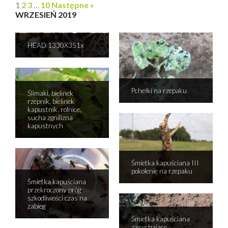
1
2
3
…
10
Następne »
WRZESIEŃ 2019
HEAD 1330X351x
Pchełki na rzepaku
Ślimaki, bielinek
rzepnik, bielinek
kapustnik, rolnice,
sucha zgnilizna
kapustnych
Śmietka kapuściana III
pokolenie na rzepaku
Śmietka kapuściana
przekroczony próg
szkodliwości czas na
zabieg
Śmietka kapuściana
zasychające