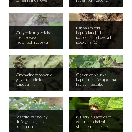
pchełki smużkowej
liścieniach rzepaku
Larwa śmietki
Grzybnia mączniaka
kapuścianej III
rzepakowego na
pokolenia i bobówka II
liścieniach rzepaku
pokolenia (1)
Gromadne żerowanie
Gąsienice bielinka
gąsienic bielinka
kapustnika żerująca na
kapustnika
lisciach rzepaku
Mączlik warzywny
8. Będą jejszcze dzieci
duża gradacja na
w letnim pokoleniu
oziminach
stonki zimniaczanej.