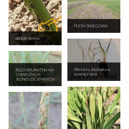
PLEŚŃ ŚNIEGOWA
pchełki ziemne
Ploniarka zbożówka w
RDZA BRUNATNA NA
pszenicy jarej
CHWASTACH
JEDNOLIŚCIENNYCH