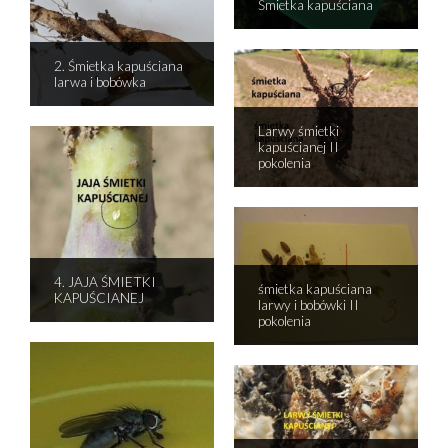
Śmietka kapuściana
2. Śmietka kapuściana
larwa i bobówka
Larwy śmietki
kapuścianej II
pokolenia
4. JAJA ŚMIETKI
śmietka kapuściana
KAPUŚCIANEJ
larwy i bobówki II
pokolenia