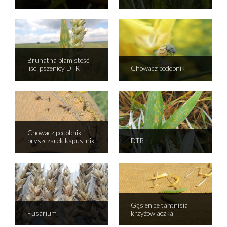
Brunatna plamistość
liści pszenicy DTR
Chowacz podobnik
Chowacz podobnik i
pryszczarek kapustnik
DTR
Gąsienice tantnisia
Fusarium
krzyżowiaczka