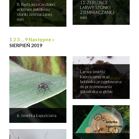
11. ŻERUJĄCE
8. Będą jejszcze dzieci
LARWY STONKI
w letnim pokoleniu
ZIEMNIACZANEJ-
stonki zimniaczanej.-
min
min
1
2
3
…
9
Następne »
SIERPIEŃ 2019
Larwa śmietki
kapuścianej oraz
bobówka przygotowana
do przezimowania
szkodnika w glebie
6. śmietka kapuściana