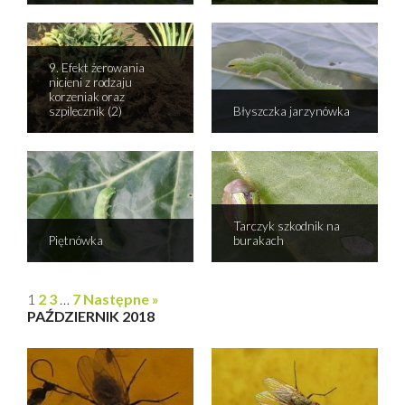
9. Efekt żerowania
nicieni z rodzaju
korzeniak oraz
szpilecznik (2)
Błyszczka jarzynówka
Tarczyk szkodnik na
Piętnówka
burakach
1
2
3
…
7
Następne »
PAŹDZIERNIK 2018