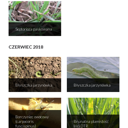
Septorioza paskowana
CZERWIEC 2018
Błyszczka jarzynówka
Błyszczka jarzynówka
Borczyniec owocowy
(carpocoris
Brunatna plamistość
fuscispinus)
liści DTR