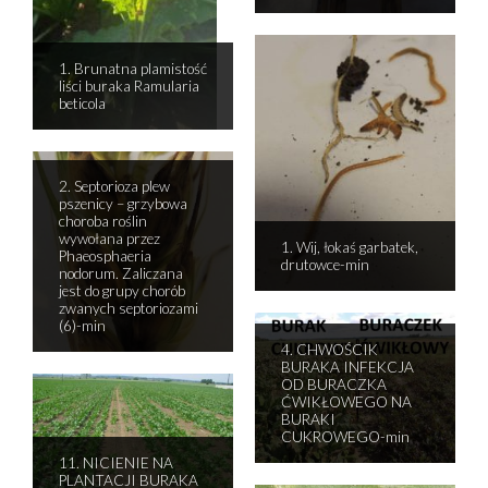
1. Brunatna plamistość
liści buraka Ramularia
beticola
2. Septorioza plew
pszenicy – grzybowa
choroba roślin
wywołana przez
1. Wij, łokaś garbatek,
Phaeosphaeria
drutowce-min
nodorum. Zaliczana
jest do grupy chorób
zwanych septoriozami
(6)-min
4. CHWOŚCIK
BURAKA INFEKCJA
OD BURACZKA
ĆWIKŁOWEGO NA
BURAKI
CUKROWEGO-min
11. NICIENIE NA
PLANTACJI BURAKA