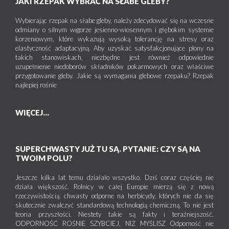
JAKI RZEPAK WYBRAĆ NA SŁABE GLEBY?
Wybierając rzepak na słabe gleby, należy zdecydować się na wczesne
odmiany o silnym wigorze jesienno-wiosennym i głębokim systemie
korzeniowym, które wykazują wysoką tolerancję na stresy oraz
elastyczność adaptacyjną. Aby uzyskać satysfakcjonujące plony na
takich stanowiskach, niezbędne jest również odpowiednie
uzupełnienie niedoborów składników pokarmowych oraz właściwe
przygotowanie gleby. Jakie są wymagania glebowe rzepaku? Rzepak
najlepiej rośnie
WIĘCEJ...
SUPERCHWASTY JUŻ TU SĄ. PYTANIE: CZY SĄ NA
TWOIM POLU?
Jeszcze kilka lat temu działało wszystko. Dziś coraz częściej nie
działa większość. Rolnicy w całej Europie mierzą się z nową
rzeczywistością: chwasty odporne na herbicydy, których nie da się
skutecznie zwalczyć standardową technologią chemiczną. To nie jest
teoria przyszłości. Niestety takie są fakty i teraźniejszość.
ODPORNOŚĆ ROŚNIE SZYBCIEJ, NIŻ MYŚLISZ Odporność nie