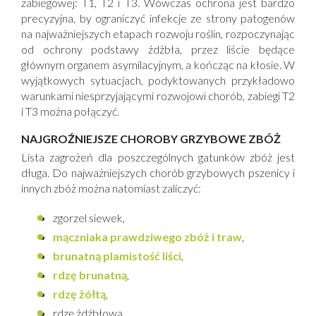
zabiegowej: T1, T2 i T3. Wówczas ochrona jest bardzo
precyzyjna, by ograniczyć infekcje ze strony patogenów
na najważniejszych etapach rozwoju roślin, rozpoczynając
od ochrony podstawy źdźbła, przez liście będące
głównym organem asymilacyjnym, a kończąc na kłosie. W
wyjątkowych sytuacjach, podyktowanych przykładowo
warunkami niesprzyjającymi rozwojowi chorób, zabiegi T2
i T3 można połączyć.
NAJGROŹNIEJSZE CHOROBY GRZYBOWE ZBÓŻ
Lista zagrożeń dla poszczególnych gatunków zbóż jest
długa. Do najważniejszych chorób grzybowych pszenicy i
innych zbóż można natomiast zaliczyć:
zgorzel siewek,
mączniaka prawdziwego zbóż i traw
,
brunatną plamistość liści
,
rdzę brunatną
,
rdzę żółtą
,
rdzę źdźbłową,