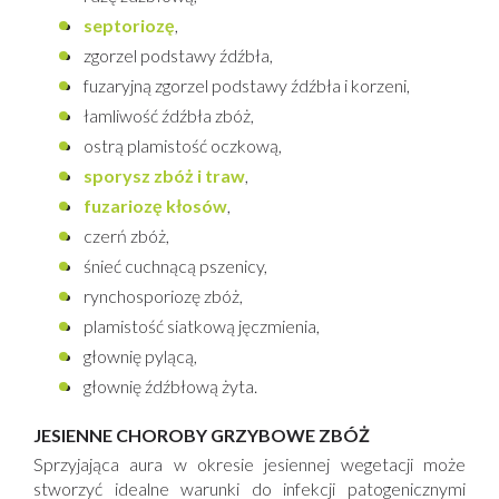
septoriozę
,
zgorzel podstawy źdźbła,
fuzaryjną zgorzel podstawy źdźbła i korzeni,
łamliwość źdźbła zbóż,
ostrą plamistość oczkową,
sporysz zbóż i traw
,
fuzariozę kłosów
,
czerń zbóż,
śnieć cuchnącą pszenicy,
rynchosporiozę zbóż,
plamistość siatkową jęczmienia,
głownię pylącą,
głownię źdźbłową żyta.
JESIENNE CHOROBY GRZYBOWE ZBÓŻ
Sprzyjająca aura w okresie jesiennej wegetacji może
stworzyć idealne warunki do infekcji patogenicznymi