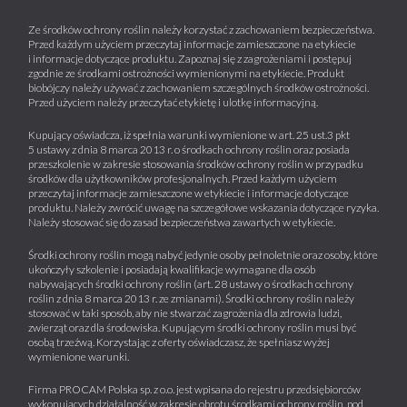
Ze środków ochrony roślin należy korzystać z zachowaniem bezpieczeństwa.
Przed każdym użyciem przeczytaj informacje zamieszczone na etykiecie
i informacje dotyczące produktu. Zapoznaj się z zagrożeniami i postępuj
zgodnie ze środkami ostrożności wymienionymi na etykiecie. Produkt
biobójczy należy używać z zachowaniem szczególnych środków ostrożności.
Przed użyciem należy przeczytać etykietę i ulotkę informacyjną.
Kupujący oświadcza, iż spełnia warunki wymienione w art. 25 ust.3 pkt
5 ustawy z dnia 8 marca 2013 r. o środkach ochrony roślin oraz posiada
przeszkolenie w zakresie stosowania środków ochrony roślin w przypadku
środków dla użytkowników profesjonalnych. Przed każdym użyciem
przeczytaj informacje zamieszczone w etykiecie i informacje dotyczące
produktu. Należy zwrócić uwagę na szczegółowe wskazania dotyczące ryzyka.
Należy stosować się do zasad bezpieczeństwa zawartych w etykiecie.
Środki ochrony roślin mogą nabyć jedynie osoby pełnoletnie oraz osoby, które
ukończyły szkolenie i posiadają kwalifikacje wymagane dla osób
nabywających środki ochrony roślin (art. 28 ustawy o środkach ochrony
roślin z dnia 8 marca 2013 r. ze zmianami). Środki ochrony roślin należy
stosować w taki sposób, aby nie stwarzać zagrożenia dla zdrowia ludzi,
zwierząt oraz dla środowiska. Kupującym środki ochrony roślin musi być
osobą trzeźwą. Korzystając z oferty oświadczasz, że spełniasz wyżej
wymienione warunki.
Firma PROCAM Polska sp. z o.o. jest wpisana do rejestru przedsiębiorców
wykonujących działalność w zakresie obrotu środkami ochrony roślin, pod