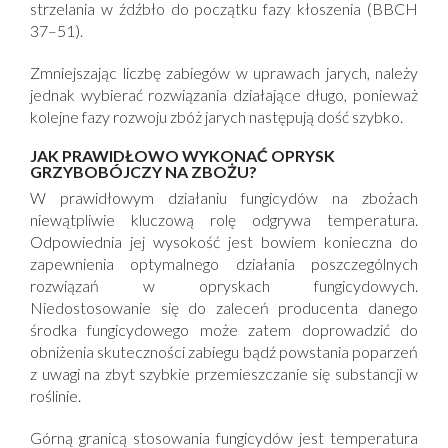
strzelania w źdźbło do początku fazy kłoszenia (BBCH
37–51).
Zmniejszając liczbę zabiegów w uprawach jarych, należy
jednak wybierać rozwiązania działające długo, ponieważ
kolejne fazy rozwoju zbóż jarych następują dość szybko.
JAK PRAWIDŁOWO WYKONAĆ OPRYSK
GRZYBOBÓJCZY NA ZBOŻU?
W prawidłowym działaniu fungicydów na zbożach
niewątpliwie kluczową rolę odgrywa temperatura.
Odpowiednia jej wysokość jest bowiem konieczna do
zapewnienia optymalnego działania poszczególnych
rozwiązań w opryskach fungicydowych.
Niedostosowanie się do zaleceń producenta danego
środka fungicydowego może zatem doprowadzić do
obniżenia skuteczności zabiegu bądź powstania poparzeń
z uwagi na zbyt szybkie przemieszczanie się substancji w
roślinie.
Górną granicą stosowania fungicydów jest temperatura