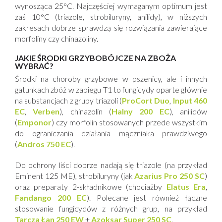
wynosząca 25°C. Najczęściej wymaganym optimum jest
zaś 10°C (triazole, strobiluryny, anilidy), w niższych
zakresach dobrze sprawdzą się rozwiązania zawierające
morfoliny czy chinazoliny.
JAKIE ŚRODKI GRZYBOBÓJCZE NA ZBOŻA
WYBRAĆ?
Środki na choroby grzybowe w pszenicy, ale i innych
gatunkach zbóż w zabiegu T1 to fungicydy oparte głównie
na substancjach z grupy triazoli (
ProCort Duo
,
Input 460
EC
,
Verben
), chinazolin (
Halny 200 EC
), anilidów
(
Emponor
) czy morfolin stosowanych przede wszystkim
do ograniczania działania mączniaka prawdziwego
(
Andros 750 EC
).
Do ochrony liści dobrze nadają się triazole (na przykład
Eminent 125 ME), strobiluryny (jak
Azarius Pro 250 SC
)
oraz preparaty 2-składnikowe (chociażby
Elatus Era
,
Fandango 200 EC
). Polecane jest również łączne
stosowanie fungicydów z różnych grup, na przykład
Tarcza Łan 250 EW
+
Azoksar Super 250 SC
.