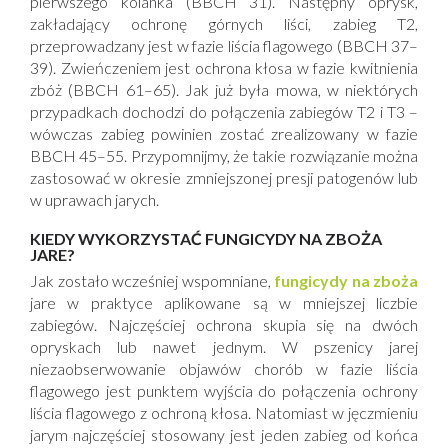
pierwszego kolanka (BBCH 31). Następny oprysk,
zakładający ochronę górnych liści, zabieg T2,
przeprowadzany jest w fazie liścia flagowego (BBCH 37–
39). Zwieńczeniem jest ochrona kłosa w fazie kwitnienia
zbóż (BBCH 61–65). Jak już była mowa, w niektórych
przypadkach dochodzi do połączenia zabiegów T2 i T3 –
wówczas zabieg powinien zostać zrealizowany w fazie
BBCH 45–55. Przypomnijmy, że takie rozwiązanie można
zastosować w okresie zmniejszonej presji patogenów lub
w uprawach jarych.
KIEDY WYKORZYSTAĆ FUNGICYDY NA ZBOŻA
JARE?
Jak zostało wcześniej wspomniane,
fungicydy na zboża
jare w praktyce aplikowane są w mniejszej liczbie
zabiegów. Najczęściej ochrona skupia się na dwóch
opryskach lub nawet jednym. W pszenicy jarej
niezaobserwowanie objawów chorób w fazie liścia
flagowego jest punktem wyjścia do połączenia ochrony
liścia flagowego z ochroną kłosa. Natomiast w jęczmieniu
jarym najczęściej stosowany jest jeden zabieg od końca