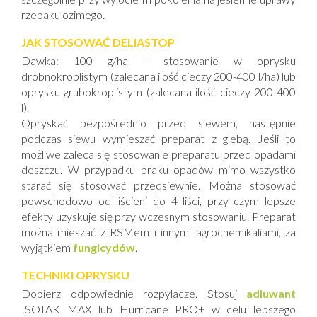
rzepaku ozimego.
JAK STOSOWAĆ DELIASTOP
Dawka: 100 g/ha – stosowanie w oprysku
drobnokroplistym (zalecana ilość cieczy 200-400 l/ha) lub
oprysku grubokroplistym (zalecana ilość cieczy 200-400
l).
Opryskać bezpośrednio przed siewem, następnie
podczas siewu wymieszać preparat z glebą. Jeśli to
możliwe zaleca się stosowanie preparatu przed opadami
deszczu. W przypadku braku opadów mimo wszystko
starać się stosować przedsiewnie. Można stosować
powschodowo od liścieni do 4 liści, przy czym lepsze
efekty uzyskuje się przy wczesnym stosowaniu. Preparat
można mieszać z RSMem i innymi agrochemikaliami, za
wyjątkiem
fungicydów
.
TECHNIKI OPRYSKU
Dobierz odpowiednie rozpylacze. Stosuj
adiuwant
ISOTAK MAX lub Hurricane PRO+ w celu lepszego