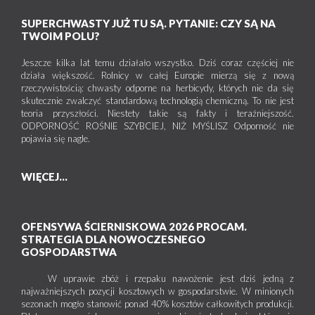
SUPERCHWASTY JUŻ TU SĄ. PYTANIE: CZY SĄ NA
TWOIM POLU?
Jeszcze kilka lat temu działało wszystko. Dziś coraz częściej nie
działa większość. Rolnicy w całej Europie mierzą się z nową
rzeczywistością: chwasty odporne na herbicydy, których nie da się
skutecznie zwalczyć standardową technologią chemiczną. To nie jest
teoria przyszłości. Niestety takie są fakty i teraźniejszość.
ODPORNOŚĆ ROŚNIE SZYBCIEJ, NIŻ MYŚLISZ Odporność nie
pojawia się nagle.
WIĘCEJ...
OFENSYWA ŚCIERNISKOWA 2026 PROCAM.
STRATEGIA DLA NOWOCZESNEGO
GOSPODARSTWA
W uprawie zbóż i rzepaku nawożenie jest dziś jedną z
najważniejszych pozycji kosztowych w gospodarstwie. W minionych
sezonach mogło stanowić ponad 40% kosztów całkowitych produkcji.