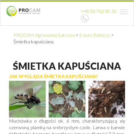
+48 58 762 80 30
PROCAM Agronomia Sukcesu
>
E-kurs Rolniczy
>
Śmietka kapuściana
ŚMIETKA KAPUŚCIANA
JAK WYGLĄDA ŚMIETKA KAPUŚCIANA?
Muchówka o długości ok. 6 mm, charakteryzującą się
czerwoną plamką na srebrzystym czole. Larwa o barwie
żółtobiałej, beznoga, bez głowy, larwa o długości 7-8 mm.