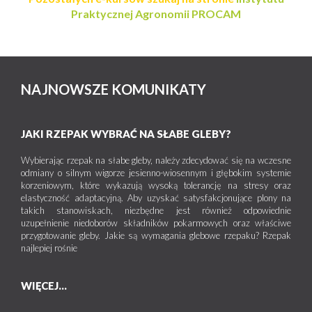
Praktycznej Agronomii PROCAM
NAJNOWSZE KOMUNIKATY
JAKI RZEPAK WYBRAĆ NA SŁABE GLEBY?
Wybierając rzepak na słabe gleby, należy zdecydować się na wczesne
odmiany o silnym wigorze jesienno-wiosennym i głębokim systemie
korzeniowym, które wykazują wysoką tolerancję na stresy oraz
elastyczność adaptacyjną. Aby uzyskać satysfakcjonujące plony na
takich stanowiskach, niezbędne jest również odpowiednie
uzupełnienie niedoborów składników pokarmowych oraz właściwe
przygotowanie gleby. Jakie są wymagania glebowe rzepaku? Rzepak
najlepiej rośnie
WIĘCEJ...