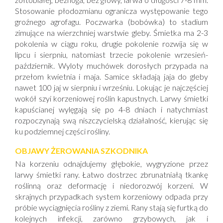
Stosowanie płodozmianu ogranicza występowanie tego
groźnego agrofagu. Poczwarka (bobówka) to stadium
zimujące na wierzchniej warstwie gleby. Śmietka ma 2-3
pokolenia w ciągu roku, drugie pokolenie rozwija się w
lipcu i sierpniu, natomiast trzecie pokolenie wrzesień-
październik. Wyloty muchówek dorosłych przypada na
przełom kwietnia i maja. Samice składają jaja do gleby
nawet 100 jaj w sierpniu i wrześniu. Lokując je najczęściej
wokół szyi korzeniowej roślin kapustnych. Larwy śmietki
kapuścianej wylęgają się po 4-8 dniach i natychmiast
rozpoczynają swą niszczycielską działalność, kierując się
ku podziemnej części rośliny.
OBJAWY ŻEROWANIA SZKODNIKA
Na korzeniu odnajdujemy głębokie, wygryzione przez
larwy śmietki rany. Łatwo dostrzec zbrunatniałą tkankę
roślinną oraz deformację i niedorozwój korzeni. W
skrajnych przypadkach system korzeniowy odpada przy
próbie wyciągnięcia rośliny z ziemi. Rany stają się furtką do
kolejnych infekcji, zarówno grzybowych, jak i