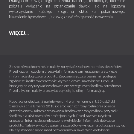
Dlatego coraz większego znaczenia nabierają technologie, które nie
polegają wyłącznie na ograniczaniu dawek, ale na lepszym
wykorzystaniu każdego kilograma składnika pokarmowego.
Nawożenie hybrydowe – jak zwiększyć efektywność nawożenia
WIĘCEJ...
Ze środków ochrony roślin należy korzystać z zachowaniem bezpieczeństwa.
Przed każdym użyciem przeczytaj informacje zamieszczone na etykiecie
i informacje dotyczące produktu. Zapoznaj się z zagrożeniami i postępuj
zgodnie ze środkami ostrożności wymienionymi na etykiecie. Produkt
biobójczy należy używać z zachowaniem szczególnych środków ostrożności.
Przed użyciem należy przeczytać etykietę i ulotkę informacyjną.
Kupujący oświadcza, iż spełnia warunki wymienione w art. 25 ust.3 pkt
5 ustawy z dnia 8 marca 2013 r. o środkach ochrony roślin oraz posiada
przeszkolenie w zakresie stosowania środków ochrony roślin w przypadku
środków dla użytkowników profesjonalnych. Przed każdym użyciem
przeczytaj informacje zamieszczone w etykiecie i informacje dotyczące
produktu. Należy zwrócić uwagę na szczegółowe wskazania dotyczące ryzyka.
Należy stosować się do zasad bezpieczeństwa zawartych w etykiecie.