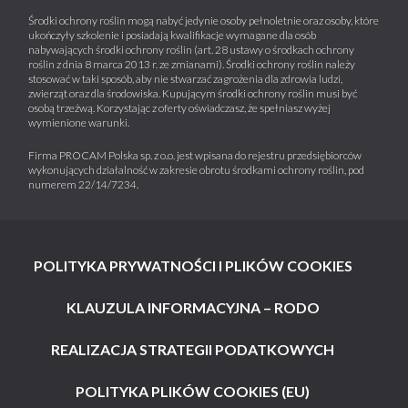
Środki ochrony roślin mogą nabyć jedynie osoby pełnoletnie oraz osoby, które
ukończyły szkolenie i posiadają kwalifikacje wymagane dla osób
nabywających środki ochrony roślin (art. 28 ustawy o środkach ochrony
roślin z dnia 8 marca 2013 r. ze zmianami). Środki ochrony roślin należy
stosować w taki sposób, aby nie stwarzać zagrożenia dla zdrowia ludzi,
zwierząt oraz dla środowiska. Kupującym środki ochrony roślin musi być
osobą trzeźwą. Korzystając z oferty oświadczasz, że spełniasz wyżej
wymienione warunki.
Firma PROCAM Polska sp. z o.o. jest wpisana do rejestru przedsiębiorców
wykonujących działalność w zakresie obrotu środkami ochrony roślin, pod
numerem 22/14/7234.
POLITYKA PRYWATNOŚCI I PLIKÓW COOKIES
KLAUZULA INFORMACYJNA – RODO
REALIZACJA STRATEGII PODATKOWYCH
POLITYKA PLIKÓW COOKIES (EU)