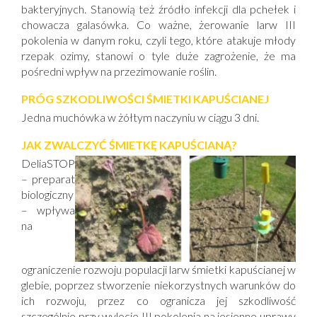
bakteryjnych. Stanowią też źródło infekcji dla pchełek i
chowacza galasówka. Co ważne, żerowanie larw III
pokolenia w danym roku, czyli tego, które atakuje młody
rzepak ozimy, stanowi o tyle duże zagrożenie, że ma
pośredni wpływ na przezimowanie roślin.
PRÓG SZKODLIWOŚCI ŚMIETKI KAPUŚCIANEJ
Jedna muchówka w żółtym naczyniu w ciągu 3 dni.
JAK ZWALCZYĆ ŚMIETKĘ KAPUŚCIANĄ?
DeliaSTOP
– preparat
biologiczny
– wpływa
na
ograniczenie rozwoju populacji larw śmietki kapuścianej w
glebie, poprzez stworzenie niekorzystnych warunków do
ich rozwoju, przez co ogranicza jej szkodliwość
szczególnie przy wylocie III pokolenia na jesienne uprawy