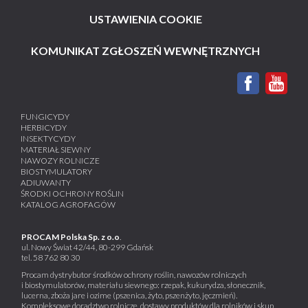
USTAWIENIA COOKIE
KOMUNIKAT ZGŁOSZEŃ WEWNĘTRZNYCH
FUNGICYDY
HERBICYDY
INSEKTYCYDY
MATERIAŁ SIEWNY
NAWOZY ROLNICZE
BIOSTYMULATORY
ADIUWANTY
ŚRODKI OCHRONY ROŚLIN
KATALOG AGROFAGÓW
PROCAM Polska Sp. z o.o
.
ul. Nowy Świat 42/44, 80-299 Gdańsk
tel.
58 762 80 30
Procam dystrybutor środków ochrony roślin, nawozów rolniczych
i biostymulatorów, materiału siewnego: rzepak, kukurydza, słonecznik,
lucerna, zboża jare i ozime (pszenica, żyto, pszenżyto, jęczmień).
Kompleksowe doradztwo rolnicze, dostawy produktów dla rolników i skup