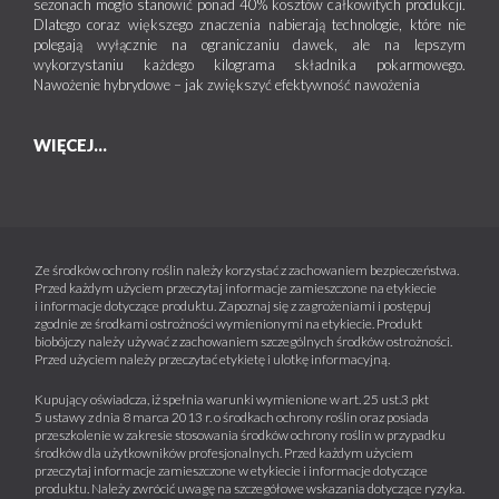
sezonach mogło stanowić ponad 40% kosztów całkowitych produkcji.
Dlatego coraz większego znaczenia nabierają technologie, które nie
polegają wyłącznie na ograniczaniu dawek, ale na lepszym
wykorzystaniu każdego kilograma składnika pokarmowego.
Nawożenie hybrydowe – jak zwiększyć efektywność nawożenia
WIĘCEJ...
Ze środków ochrony roślin należy korzystać z zachowaniem bezpieczeństwa.
Przed każdym użyciem przeczytaj informacje zamieszczone na etykiecie
i informacje dotyczące produktu. Zapoznaj się z zagrożeniami i postępuj
zgodnie ze środkami ostrożności wymienionymi na etykiecie. Produkt
biobójczy należy używać z zachowaniem szczególnych środków ostrożności.
Przed użyciem należy przeczytać etykietę i ulotkę informacyjną.
Kupujący oświadcza, iż spełnia warunki wymienione w art. 25 ust.3 pkt
5 ustawy z dnia 8 marca 2013 r. o środkach ochrony roślin oraz posiada
przeszkolenie w zakresie stosowania środków ochrony roślin w przypadku
środków dla użytkowników profesjonalnych. Przed każdym użyciem
przeczytaj informacje zamieszczone w etykiecie i informacje dotyczące
produktu. Należy zwrócić uwagę na szczegółowe wskazania dotyczące ryzyka.