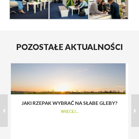
POZOSTAŁE AKTUALNOŚCI
JAKI RZEPAK WYBRAĆ NA SŁABE GLEBY?
S
WIĘCEJ...