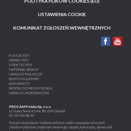
POLITYKA PLIKÓW COOKIES (EU)
USTAWIENIA COOKIE
KOMUNIKAT ZGŁOSZEŃ WEWNĘTRZNYCH
FUNGICYDY
HERBICYDY
INSEKTYCYDY
MATERIAŁ SIEWNY
NAWOZY ROLNICZE
BIOSTYMULATORY
ADIUWANTY
ŚRODKI OCHRONY ROŚLIN
KATALOG AGROFAGÓW
PROCAM Polska Sp. z o.o
.
ul. Nowy Świat 42/44, 80-299 Gdańsk
tel.
58 762 80 30
Procam dystrybutor środków ochrony roślin, nawozów rolniczych
i biostymulatorów, materiału siewnego: rzepak, kukurydza, słonecznik,