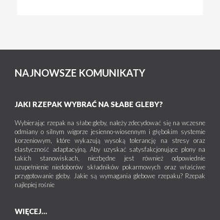
NAJNOWSZE KOMUNIKATY
JAKI RZEPAK WYBRAĆ NA SŁABE GLEBY?
Wybierając rzepak na słabe gleby, należy zdecydować się na wczesne
odmiany o silnym wigorze jesienno-wiosennym i głębokim systemie
korzeniowym, które wykazują wysoką tolerancję na stresy oraz
elastyczność adaptacyjną. Aby uzyskać satysfakcjonujące plony na
takich stanowiskach, niezbędne jest również odpowiednie
uzupełnienie niedoborów składników pokarmowych oraz właściwe
przygotowanie gleby. Jakie są wymagania glebowe rzepaku? Rzepak
najlepiej rośnie
WIĘCEJ...