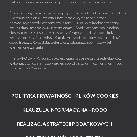
Należy stosować się do zasad bezpieczeństwa zawartych w etykiecie.
Środki ochrony roślin mogą nabyć jedynie osoby pełnoletnie oraz osoby, które
ukończyły szkolenie i posiadają kwalifikacje wymagane dla osób
nabywających środki ochrony roślin (art. 28 ustawy o środkach ochrony
roślin z dnia 8 marca 2013 r. ze zmianami). Środki ochrony roślin należy
stosować w taki sposób, aby nie stwarzać zagrożenia dla zdrowia ludzi,
zwierząt oraz dla środowiska. Kupującym środki ochrony roślin musi być
osobą trzeźwą. Korzystając z oferty oświadczasz, że spełniasz wyżej
wymienione warunki.
Firma PROCAM Polska sp. z o.o. jest wpisana do rejestru przedsiębiorców
wykonujących działalność w zakresie obrotu środkami ochrony roślin, pod
numerem 22/14/7234.
POLITYKA PRYWATNOŚCI I PLIKÓW COOKIES
KLAUZULA INFORMACYJNA – RODO
REALIZACJA STRATEGII PODATKOWYCH