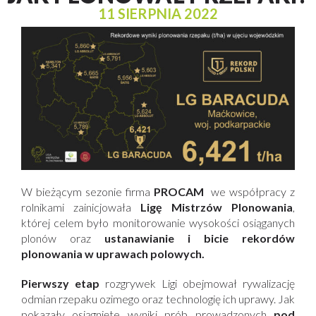
11 SIERPNIA 2022
W bieżącym sezonie firma
PROCAM
we współpracy z
rolnikami zainicjowała
Ligę Mistrzów Plonowania
,
której celem było monitorowanie wysokości osiąganych
plonów oraz
ustanawianie i bicie rekordów
plonowania w uprawach polowych.
Pierwszy etap
rozgrywek Ligi obejmował rywalizację
odmian rzepaku ozimego oraz technologię ich uprawy. Jak
pokazały osiągnięte wyniki prób prowadzonych
pod