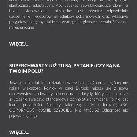
elastyczność adaptacyjną. Aby uzyskać satysfakcjonujące plony na
takich stanowiskach, niezbędne jest również odpowiednie
uzupełnienie niedoborów składników pokarmowych oraz właściwe
przygotowanie gleby. Jakie są wymagania glebowe rzepaku? Rzepak
najlepiej rośnie
WIĘCEJ...
SUPERCHWASTY JUŻ TU SĄ. PYTANIE: CZY SĄ NA
TWOIM POLU?
Jeszcze kilka lat temu działało wszystko. Dziś coraz częściej nie
działa większość. Rolnicy w całej Europie mierzą się z nową
rzeczywistością: chwasty odporne na herbicydy, których nie da się
skutecznie zwalczyć standardową technologią chemiczną. To nie jest
teoria przyszłości. Niestety takie są fakty i teraźniejszość.
ODPORNOŚĆ ROŚNIE SZYBCIEJ, NIŻ MYŚLISZ Odporność nie
pojawia się nagle.
WIĘCEJ...