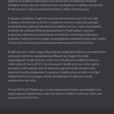
zgodnie ze środkami ostrożności wymienionymi na etykiecie. Produkt
biobójczy należy używać z zachowaniem szczególnych środków ostrożności.
Przed użyciem należy przeczytać etykietę i ulotkę informacyjną.
Kupujący oświadcza, iż spełnia warunki wymienione w art. 25 ust.3 pkt
5 ustawy z dnia 8 marca 2013 r. o środkach ochrony roślin oraz posiada
przeszkolenie w zakresie stosowania środków ochrony roślin w przypadku
środków dla użytkowników profesjonalnych. Przed każdym użyciem
przeczytaj informacje zamieszczone w etykiecie i informacje dotyczące
produktu. Należy zwrócić uwagę na szczegółowe wskazania dotyczące ryzyka.
Należy stosować się do zasad bezpieczeństwa zawartych w etykiecie.
Środki ochrony roślin mogą nabyć jedynie osoby pełnoletnie oraz osoby, które
ukończyły szkolenie i posiadają kwalifikacje wymagane dla osób
nabywających środki ochrony roślin (art. 28 ustawy o środkach ochrony
roślin z dnia 8 marca 2013 r. ze zmianami). Środki ochrony roślin należy
stosować w taki sposób, aby nie stwarzać zagrożenia dla zdrowia ludzi,
zwierząt oraz dla środowiska. Kupującym środki ochrony roślin musi być
osobą trzeźwą. Korzystając z oferty oświadczasz, że spełniasz wyżej
wymienione warunki.
Firma PROCAM Polska sp. z o.o. jest wpisana do rejestru przedsiębiorców
wykonujących działalność w zakresie obrotu środkami ochrony roślin, pod
numerem 22/14/7234.