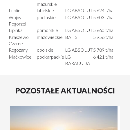
mazurskie
Lublin
lubelskie
LG ABSOLUT
5,624 t/ha
Wojny
podlaskie
LG ABSOLUT
5,603 t/ha
Pogorzel
Lipinka
pomorskie
LG ABSOLUT
5,860 t/ha
Kraszewo
mazowieckie
BATIS
5,956 t/ha
Czarne
Rogożany
opolskie
LG ABSOLUT
5,789 t/ha
Maćkowice
podkarpackie
LG
6,421 t/ha
BARACUDA
POZOSTAŁE AKTUALNOŚCI