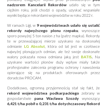
nadzorem Kancelarii Rekordów
udało się w tym
ciężkim roku, jeśli chodzi o opady, uzyskać wspaniałe
wyniki będące rekordami województw w roku 2022 r.
W ramach Ligi, w
9 województwach udało się ustalić
rekordy najwyższego plonu rzepaku
, wynoszące
sporo powyżej 5 ton nasion z ha (patrz mapka). Rekordy
te w przeważającej mierze uzyskano na doskonałej
odmianie
LG Absolut
, która od lat jest w czołówce
najwyżej plonujących odmian, ale też swoje doskonałe
walory pokazała nowa odmiana jaką jest
BATIS
.
Na
uzyskane wartości plonów duży wpływ miały także
profesjonalne zalecenia programu ochrony i nawożenia
opierające się na produktach oferowanych przez
doradców PROCAM.
Dodatkowo, ogromną przyjemnością stał się fakt, że
rekord województwa podkarpackiego
zebrany w
gospodarstwie
pana Wacława Szozdy
wynoszący
6,421 t/ha pobił o 0,231 t/ha dotychczasowy Rekord