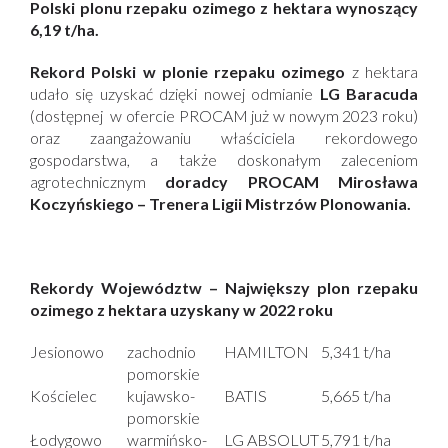
Polski plonu rzepaku ozimego z hektara wynoszący
6,19 t/ha.
Rekord Polski w plonie rzepaku ozimego
z hektara
udało się uzyskać dzięki nowej odmianie
LG Baracuda
(dostępnej w ofercie PROCAM już w nowym 2023 roku)
oraz zaangażowaniu właściciela rekordowego
gospodarstwa, a także doskonałym zaleceniom
agrotechnicznym
doradcy PROCAM Mirosława
Koczyńskiego – Trenera Ligii Mistrzów Plonowania.
Rekordy Województw – Największy plon rzepaku
ozimego z hektara uzyskany w 2022 roku
Jesionowo
zachodnio
HAMILTON
5,341 t/ha
pomorskie
Kościelec
kujawsko-
BATIS
5,665 t/ha
pomorskie
Łodygowo
warmińsko-
LG ABSOLUT
5,791 t/ha