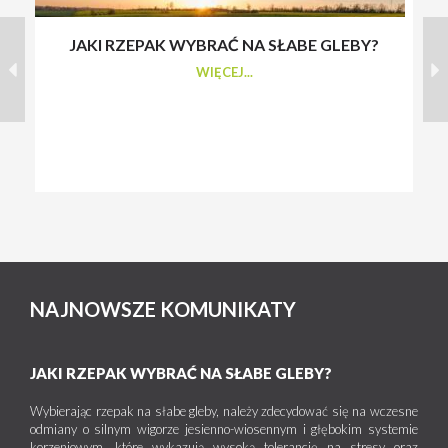
JAKI RZEPAK WYBRAĆ NA SŁABE GLEBY?
S
WIĘCEJ...
NAJNOWSZE KOMUNIKATY
JAKI RZEPAK WYBRAĆ NA SŁABE GLEBY?
Wybierając rzepak na słabe gleby, należy zdecydować się na wczesne
odmiany o silnym wigorze jesienno-wiosennym i głębokim systemie
korzeniowym, które wykazują wysoką tolerancję na stresy oraz