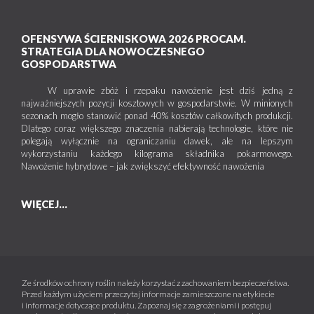
OFENSYWA ŚCIERNISKOWA 2026 PROCAM.
STRATEGIA DLA NOWOCZESNEGO
GOSPODARSTWA
W uprawie zbóż i rzepaku nawożenie jest dziś jedną z
najważniejszych pozycji kosztowych w gospodarstwie. W minionych
sezonach mogło stanowić ponad 40% kosztów całkowitych produkcji.
Dlatego coraz większego znaczenia nabierają technologie, które nie
polegają wyłącznie na ograniczaniu dawek, ale na lepszym
wykorzystaniu każdego kilograma składnika pokarmowego.
Nawożenie hybrydowe – jak zwiększyć efektywność nawożenia
WIĘCEJ...
Ze środków ochrony roślin należy korzystać z zachowaniem bezpieczeństwa.
Przed każdym użyciem przeczytaj informacje zamieszczone na etykiecie
i informacje dotyczące produktu. Zapoznaj się z zagrożeniami i postępuj