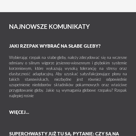
NAJNOWSZE KOMUNIKATY
JAKI RZEPAK WYBRAĆ NA SŁABE GLEBY?
Wybierając rzepak na słabe gleby, należy zdecydować się na wczesne
odmiany o silnym wigorze jesienno-wiosennym i głębokim systemie
korzeniowym, które wykazują wysoką tolerancję na stresy oraz
elastyczność adaptacyjną. Aby uzyskać satysfakcjonujące plony na
takich stanowiskach, niezbędne jest również odpowiednie
uzupełnienie niedoborów składników pokarmowych oraz właściwe
przygotowanie gleby. Jakie są wymagania glebowe rzepaku? Rzepak
najlepiej rośnie
WIĘCEJ...
SUPERCHWASTY JUŻ TU SĄ. PYTANIE: CZY SĄ NA