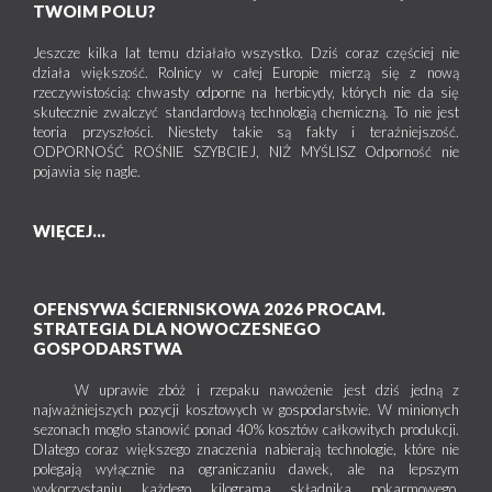
TWOIM POLU?
Jeszcze kilka lat temu działało wszystko. Dziś coraz częściej nie
działa większość. Rolnicy w całej Europie mierzą się z nową
rzeczywistością: chwasty odporne na herbicydy, których nie da się
skutecznie zwalczyć standardową technologią chemiczną. To nie jest
teoria przyszłości. Niestety takie są fakty i teraźniejszość.
ODPORNOŚĆ ROŚNIE SZYBCIEJ, NIŻ MYŚLISZ Odporność nie
pojawia się nagle.
WIĘCEJ...
OFENSYWA ŚCIERNISKOWA 2026 PROCAM.
STRATEGIA DLA NOWOCZESNEGO
GOSPODARSTWA
W uprawie zbóż i rzepaku nawożenie jest dziś jedną z
najważniejszych pozycji kosztowych w gospodarstwie. W minionych
sezonach mogło stanowić ponad 40% kosztów całkowitych produkcji.
Dlatego coraz większego znaczenia nabierają technologie, które nie
polegają wyłącznie na ograniczaniu dawek, ale na lepszym
wykorzystaniu każdego kilograma składnika pokarmowego.