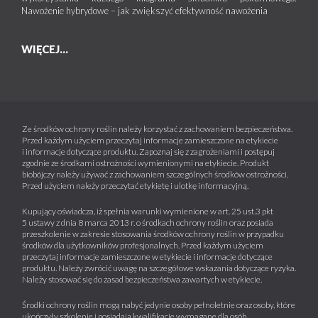
Nawożenie hybrydowe – jak zwiększyć efektywność nawożenia
WIĘCEJ...
Ze środków ochrony roślin należy korzystać z zachowaniem bezpieczeństwa.
Przed każdym użyciem przeczytaj informacje zamieszczone na etykiecie
i informacje dotyczące produktu. Zapoznaj się z zagrożeniami i postępuj
zgodnie ze środkami ostrożności wymienionymi na etykiecie. Produkt
biobójczy należy używać z zachowaniem szczególnych środków ostrożności.
Przed użyciem należy przeczytać etykietę i ulotkę informacyjną.
Kupujący oświadcza, iż spełnia warunki wymienione w art. 25 ust.3 pkt
5 ustawy z dnia 8 marca 2013 r. o środkach ochrony roślin oraz posiada
przeszkolenie w zakresie stosowania środków ochrony roślin w przypadku
środków dla użytkowników profesjonalnych. Przed każdym użyciem
przeczytaj informacje zamieszczone w etykiecie i informacje dotyczące
produktu. Należy zwrócić uwagę na szczegółowe wskazania dotyczące ryzyka.
Należy stosować się do zasad bezpieczeństwa zawartych w etykiecie.
Środki ochrony roślin mogą nabyć jedynie osoby pełnoletnie oraz osoby, które
ukończyły szkolenie i posiadają kwalifikacje wymagane dla osób