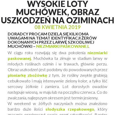
WYSOKIE LOTY
MUCHÓWEK, OBRAZ
USZKODZEŃ NA OZIMINACH
08 KWIETNIA 2019
DORADCY PROCAM DZIELĄ SIĘ KILKOMA
UWAGAMI NA TEMAT IDENTYFIKACJI ŻERÓW
DOKONANYCH PRZEZ LARWĘ SZKODLIWEJ
MUCHÓWKI –
NIEZMIARKI PASKOWANEJ
.
W ciągu roku rozwijają się dwa pokolenia
niezmiarki
paskowanej
. Muchówka ta zimuje w stadium larwy w
młodych roślinach ozimin i w trawach, głównie perzu.
Obraz uszkodzeń jest podobny do powodowanych przez
ploniarkę zbożówkę
z tym, że rośliny zwykle grubieją
cebulkowato i mają intensywnie zielony kolor, a tylko liść
sercowy żółknie i zamiera. Lot dorosłych owadów
następuje wiosną, w maju lub na początku czerwca. Co do
zwalczania, najlepszym okresem jest termin jesienny.
W weekend w żółtych naczyniach można znaleziono
bardzo duże ilości
słodyszka rzepakowego
, który
znacznie przekroczył swoje progi szkodliwości. Bardzo