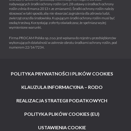
nabywających środki ochrony roślin (art. 28 ustawy o środkach ochrony
roślin z dnia 8 marca 2013 r. ze zmianami). Środki ochrony roślin należy
stosować w taki sposób, aby nie stwarzać zagrożenia dla zdrowia ludzi,
zwierząt oraz dla środowiska. Kupującym środki ochrony roślin musi być
osobą trzeźwą. Korzystając z oferty oświadczasz, że spełniasz wyżej
wymienione warunki.
Firma PROCAM Polska sp. z o.o. jest wpisana do rejestru przedsiębiorców
wykonujących działalność w zakresie obrotu środkami ochrony roślin, pod
numerem 22/14/7234.
POLITYKA PRYWATNOŚCI I PLIKÓW COOKIES
KLAUZULA INFORMACYJNA – RODO
REALIZACJA STRATEGII PODATKOWYCH
POLITYKA PLIKÓW COOKIES (EU)
USTAWIENIA COOKIE