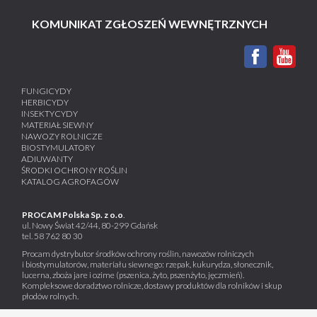
KOMUNIKAT ZGŁOSZEŃ WEWNĘTRZNYCH
FUNGICYDY
HERBICYDY
INSEKTYCYDY
MATERIAŁ SIEWNY
NAWOZY ROLNICZE
BIOSTYMULATORY
ADIUWANTY
ŚRODKI OCHRONY ROŚLIN
KATALOG AGROFAGÓW
PROCAM Polska Sp. z o.o
.
ul. Nowy Świat 42/44, 80-299 Gdańsk
tel.
58 762 80 30
Procam dystrybutor środków ochrony roślin, nawozów rolniczych
i biostymulatorów, materiału siewnego: rzepak, kukurydza, słonecznik,
lucerna, zboża jare i ozime (pszenica, żyto, pszenżyto, jęczmień).
Kompleksowe doradztwo rolnicze, dostawy produktów dla rolników i skup
płodów rolnych.