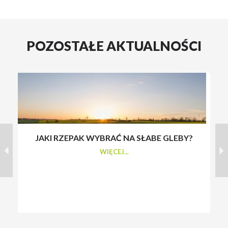
POZOSTAŁE AKTUALNOŚCI
JAKI RZEPAK WYBRAĆ NA SŁABE GLEBY?
S
WIĘCEJ...