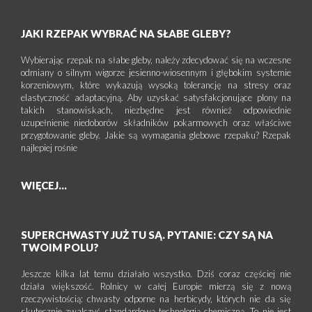
JAKI RZEPAK WYBRAĆ NA SŁABE GLEBY?
Wybierając rzepak na słabe gleby, należy zdecydować się na wczesne
odmiany o silnym wigorze jesienno-wiosennym i głębokim systemie
korzeniowym, które wykazują wysoką tolerancję na stresy oraz
elastyczność adaptacyjną. Aby uzyskać satysfakcjonujące plony na
takich stanowiskach, niezbędne jest również odpowiednie
uzupełnienie niedoborów składników pokarmowych oraz właściwe
przygotowanie gleby. Jakie są wymagania glebowe rzepaku? Rzepak
najlepiej rośnie
WIĘCEJ...
SUPERCHWASTY JUŻ TU SĄ. PYTANIE: CZY SĄ NA
TWOIM POLU?
Jeszcze kilka lat temu działało wszystko. Dziś coraz częściej nie
działa większość. Rolnicy w całej Europie mierzą się z nową
rzeczywistością: chwasty odporne na herbicydy, których nie da się
skutecznie zwalczyć standardową technologią chemiczną. To nie jest