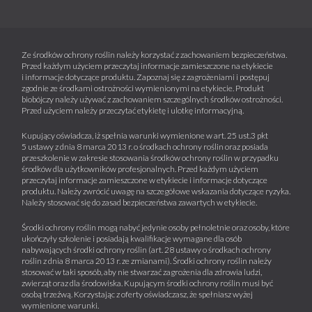
Ze środków ochrony roślin należy korzystać z zachowaniem bezpieczeństwa.
Przed każdym użyciem przeczytaj informacje zamieszczone na etykiecie
i informacje dotyczące produktu. Zapoznaj się z zagrożeniami i postępuj
zgodnie ze środkami ostrożności wymienionymi na etykiecie. Produkt
biobójczy należy używać z zachowaniem szczególnych środków ostrożności.
Przed użyciem należy przeczytać etykietę i ulotkę informacyjną.
Kupujący oświadcza, iż spełnia warunki wymienione w art. 25 ust.3 pkt
5 ustawy z dnia 8 marca 2013 r. o środkach ochrony roślin oraz posiada
przeszkolenie w zakresie stosowania środków ochrony roślin w przypadku
środków dla użytkowników profesjonalnych. Przed każdym użyciem
przeczytaj informacje zamieszczone w etykiecie i informacje dotyczące
produktu. Należy zwrócić uwagę na szczegółowe wskazania dotyczące ryzyka.
Należy stosować się do zasad bezpieczeństwa zawartych w etykiecie.
Środki ochrony roślin mogą nabyć jedynie osoby pełnoletnie oraz osoby, które
ukończyły szkolenie i posiadają kwalifikacje wymagane dla osób
nabywających środki ochrony roślin (art. 28 ustawy o środkach ochrony
roślin z dnia 8 marca 2013 r. ze zmianami). Środki ochrony roślin należy
stosować w taki sposób, aby nie stwarzać zagrożenia dla zdrowia ludzi,
zwierząt oraz dla środowiska. Kupującym środki ochrony roślin musi być
osobą trzeźwą. Korzystając z oferty oświadczasz, że spełniasz wyżej
wymienione warunki.