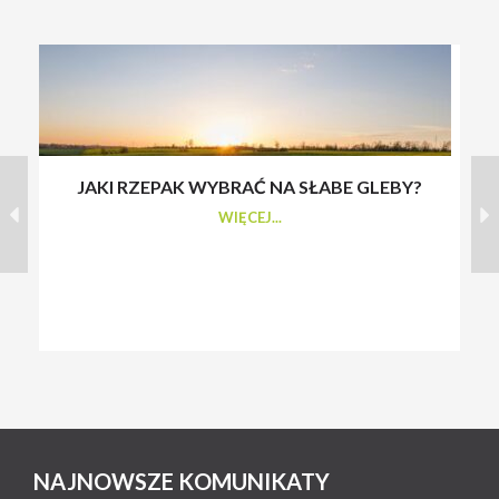
JAKI RZEPAK WYBRAĆ NA SŁABE GLEBY?
S
WIĘCEJ...
NAJNOWSZE KOMUNIKATY