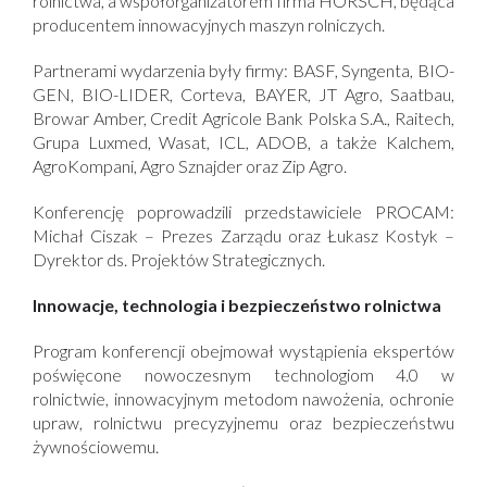
rolnictwa, a współorganizatorem firma HORSCH, będąca
producentem innowacyjnych maszyn rolniczych.
Partnerami wydarzenia były firmy: BASF, Syngenta, BIO-
GEN, BIO-LIDER, Corteva, BAYER, JT Agro, Saatbau,
Browar Amber, Credit Agricole Bank Polska S.A., Raitech,
Grupa Luxmed, Wasat, ICL, ADOB, a także Kalchem,
AgroKompani, Agro Sznajder oraz Zip Agro.
Konferencję poprowadzili przedstawiciele PROCAM:
Michał Ciszak – Prezes Zarządu oraz Łukasz Kostyk –
Dyrektor ds. Projektów Strategicznych.
Innowacje, technologia i bezpieczeństwo rolnictwa
Program konferencji obejmował wystąpienia ekspertów
poświęcone nowoczesnym technologiom 4.0 w
rolnictwie, innowacyjnym metodom nawożenia, ochronie
upraw, rolnictwu precyzyjnemu oraz bezpieczeństwu
żywnościowemu.