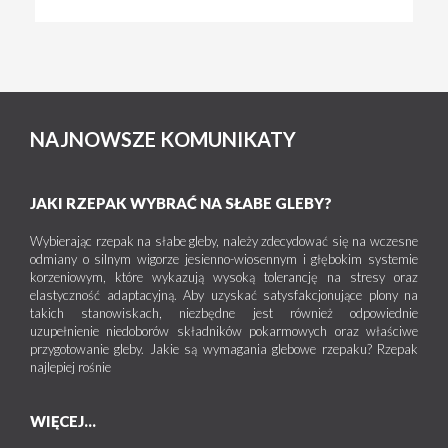
NAJNOWSZE KOMUNIKATY
JAKI RZEPAK WYBRAĆ NA SŁABE GLEBY?
Wybierając rzepak na słabe gleby, należy zdecydować się na wczesne
odmiany o silnym wigorze jesienno-wiosennym i głębokim systemie
korzeniowym, które wykazują wysoką tolerancję na stresy oraz
elastyczność adaptacyjną. Aby uzyskać satysfakcjonujące plony na
takich stanowiskach, niezbędne jest również odpowiednie
uzupełnienie niedoborów składników pokarmowych oraz właściwe
przygotowanie gleby. Jakie są wymagania glebowe rzepaku? Rzepak
najlepiej rośnie
WIĘCEJ...