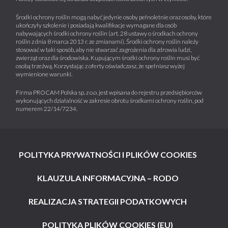
Środki ochrony roślin mogą nabyć jedynie osoby pełnoletnie oraz osoby, które
ukończyły szkolenie i posiadają kwalifikacje wymagane dla osób
nabywających środki ochrony roślin (art. 28 ustawy o środkach ochrony
roślin z dnia 8 marca 2013 r. ze zmianami). Środki ochrony roślin należy
stosować w taki sposób, aby nie stwarzać zagrożenia dla zdrowia ludzi,
zwierząt oraz dla środowiska. Kupującym środki ochrony roślin musi być
osobą trzeźwą. Korzystając z oferty oświadczasz, że spełniasz wyżej
wymienione warunki.
Firma PROCAM Polska sp. z o.o. jest wpisana do rejestru przedsiębiorców
wykonujących działalność w zakresie obrotu środkami ochrony roślin, pod
numerem 22/14/7234.
POLITYKA PRYWATNOŚCI I PLIKÓW COOKIES
KLAUZULA INFORMACYJNA – RODO
REALIZACJA STRATEGII PODATKOWYCH
POLITYKA PLIKÓW COOKIES (EU)