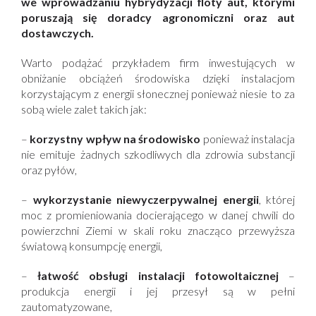
we wprowadzaniu hybrydyzacji floty aut, którymi
poruszają się doradcy agronomiczni oraz aut
dostawczych.
Warto podążać przykładem firm inwestujących w
obniżanie obciążeń środowiska dzięki instalacjom
korzystającym z energii słonecznej ponieważ niesie to za
sobą wiele zalet takich jak:
–
korzystny wpływ na środowisko
ponieważ instalacja
nie emituje żadnych szkodliwych dla zdrowia substancji
oraz pyłów,
–
wykorzystanie niewyczerpywalnej energii
, której
moc z promieniowania docierającego w danej chwili do
powierzchni Ziemi w skali roku znacząco przewyższa
światową konsumpcję energii,
–
łatwość obsługi instalacji fotowoltaicznej
–
produkcja energii i jej przesył są w pełni
zautomatyzowane,