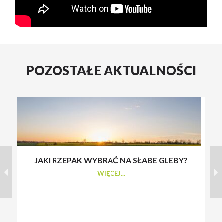
POZOSTAŁE AKTUALNOŚCI
JAKI RZEPAK WYBRAĆ NA SŁABE GLEBY?
S
WIĘCEJ...