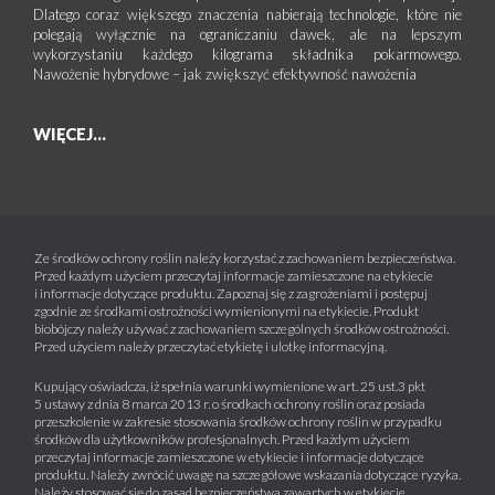
Dlatego coraz większego znaczenia nabierają technologie, które nie
polegają wyłącznie na ograniczaniu dawek, ale na lepszym
wykorzystaniu każdego kilograma składnika pokarmowego.
Nawożenie hybrydowe – jak zwiększyć efektywność nawożenia
WIĘCEJ...
Ze środków ochrony roślin należy korzystać z zachowaniem bezpieczeństwa.
Przed każdym użyciem przeczytaj informacje zamieszczone na etykiecie
i informacje dotyczące produktu. Zapoznaj się z zagrożeniami i postępuj
zgodnie ze środkami ostrożności wymienionymi na etykiecie. Produkt
biobójczy należy używać z zachowaniem szczególnych środków ostrożności.
Przed użyciem należy przeczytać etykietę i ulotkę informacyjną.
Kupujący oświadcza, iż spełnia warunki wymienione w art. 25 ust.3 pkt
5 ustawy z dnia 8 marca 2013 r. o środkach ochrony roślin oraz posiada
przeszkolenie w zakresie stosowania środków ochrony roślin w przypadku
środków dla użytkowników profesjonalnych. Przed każdym użyciem
przeczytaj informacje zamieszczone w etykiecie i informacje dotyczące
produktu. Należy zwrócić uwagę na szczegółowe wskazania dotyczące ryzyka.
Należy stosować się do zasad bezpieczeństwa zawartych w etykiecie.