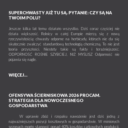
SUPERCHWASTY JUŻ TU SĄ. PYTANIE: CZY SĄ NA
TWOIM POLU?
Jeszcze kilka lat temu działało wszystko. Dziś coraz częściej nie
działa większość. Rolnicy w całej Europie mierzą się z nową
rzeczywistością: chwasty odporne na herbicydy, których nie da się
skutecznie zwalczyć standardową technologią chemiczną. To nie jest
teoria przyszłości. Niestety takie są fakty i teraźniejszość.
ODPORNOŚĆ ROŚNIE SZYBCIEJ, NIŻ MYŚLISZ Odporność nie
pojawia się nagle.
WIĘCEJ...
OFENSYWA ŚCIERNISKOWA 2026 PROCAM.
STRATEGIA DLA NOWOCZESNEGO
GOSPODARSTWA
W uprawie zbóż i rzepaku nawożenie jest dziś jedną z
najważniejszych pozycji kosztowych w gospodarstwie. W minionych
sezonach mogło stanowić ponad 40% kosztów całkowitych produkcji.