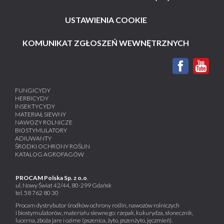
USTAWIENIA COOKIE
KOMUNIKAT ZGŁOSZEŃ WEWNĘTRZNYCH
FUNGICYDY
HERBICYDY
INSEKTYCYDY
MATERIAŁ SIEWNY
NAWOZY ROLNICZE
BIOSTYMULATORY
ADIUWANTY
ŚRODKI OCHRONY ROŚLIN
KATALOG AGROFAGÓW
PROCAM Polska Sp. z o.o
.
ul. Nowy Świat 42/44, 80-299 Gdańsk
tel.
58 762 80 30
Procam dystrybutor środków ochrony roślin, nawozów rolniczych
i biostymulatorów, materiału siewnego: rzepak, kukurydza, słonecznik,
lucerna, zboża jare i ozime (pszenica, żyto, pszenżyto, jęczmień).