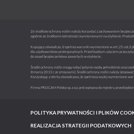
Ze środków ochrony roślin należy korzystać z zachowaniem bezpiecze
zgodnie ze środkami ostrożności wymienionymi na etykiecie. Produkt
Kupujący oświadcza, iż spełnia warunki wymienione w art. 25 ust.3 p
dla użytkowników profesjonalnych. Przed każdym użyciem przeczytaj 
do zasad bezpieczeństwa zawartych w etykiecie.
Środki ochrony roślin mogą nabyć jedynie osoby pełnoletnie oraz osob
8 marca 2013 r. ze zmianami). Środki ochrony roślin należy stosować 
Korzystając z oferty oświadczasz, że spełniasz wyżej wymienione war
Firma PROCAM Polska sp. z o.o. jest wpisana do rejestru przedsięb
POLITYKA PRYWATNOŚCI I PLIKÓW COOK
REALIZACJA STRATEGII PODATKOWYCH