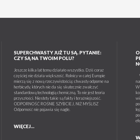
SUPERCHWASTY JUŻ TU SĄ. PYTANIE:
O
CZY SĄ NA TWOIM POLU?
P
N
Jeszcze kilka lat temu działało wszystko. Dziś coraz
częściej nie działa większość. Rolnicy w całej Europie
W 
mierzą się z nową rzeczywistością: chwasty odporne na
na
herbicydy, których nie da się skutecznie zwalczyć
W 
standardową technologią chemiczną. To nie jest teoria
ko
przyszłości. Niestety takie są fakty i teraźniejszość.
wi
ODPORNOŚĆ ROŚNIE SZYBCIEJ, NIŻ MYŚLISZ
po
Odporność nie pojawia się nagle.
le
po
ef
WIĘCEJ...
W