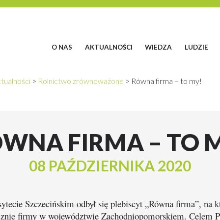
O NAS
AKTUALNOŚCI
WIEDZA
LUDZIE
tualności
>
Rolnictwo zrównoważone
>
Równa firma – to my!
WNA FIRMA – TO 
08 PAŹDZIERNIKA 2020
ytecie Szczecińskim odbył się plebiscyt „Równa firma”, na k
ecznie firmy w województwie Zachodniopomorskiem. Celem Pl