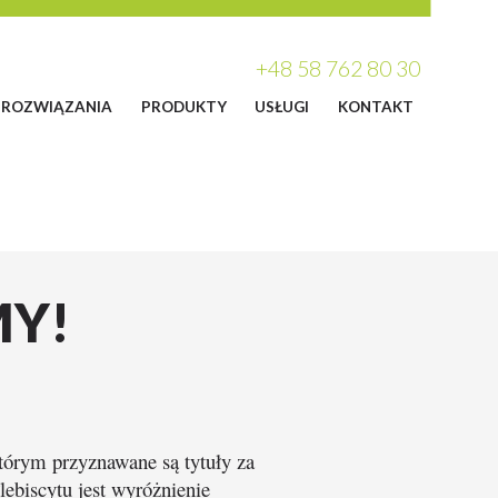
+48 58 762 80 30
ROZWIĄZANIA
PRODUKTY
USŁUGI
KONTAKT
MY!
tórym przyznawane są tytuły za
ebiscytu jest wyróżnienie