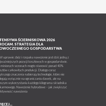
FENSYWA ŚCIERNISKOWA 2026
ROCAM. STRATEGIA DLA
OWOCZESNEGO GOSPODARSTWA
uprawie zbóż i rzepaku nawożenie jest dziś jedną z
jważniejszych pozycji kosztowych w gospodarstwie.
minionych sezonach mogło stanowić ponad 40%
sztów całkowitych produkcji. Dlatego coraz
ększego znaczenia nabierają technologie, które nie
legają wyłącznie na ograniczaniu dawek, ale na
pszym wykorzystaniu każdego kilograma składnika
karmowego. Nawożenie hybrydowe – jak zwiększyć
ektywność nawożenia
IĘCEJ...