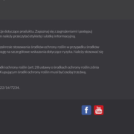
e dotyczące produktu. Zapoznaj się z zagrożeniami i postępuj
należy przeczytać etykietę i ulotkę informacyjną.
 w zakresie stosowania środków ochrony roślin w przypadku środków
wagę na szczegółowe wskazania dotyczące ryzyka. Należy stosować się
ki ochrony roślin (art. 28 ustawy o środkach ochrony roślin z dnia
a. Kupującym środki ochrony roślin musi być osobą trzeźwą.
m 22/14/7234.