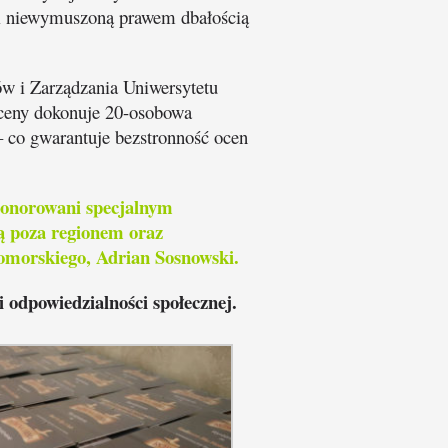
 i niewymuszoną prawem dbałością
w i Zarządzania Uniwersytetu
oceny dokonuje 20-osobowa
 co gwarantuje bezstronność ocen
uhonorowani
specjalnym
ą poza regionem oraz
omorskiego, Adrian Sosnowski.
i odpowiedzialności społecznej.