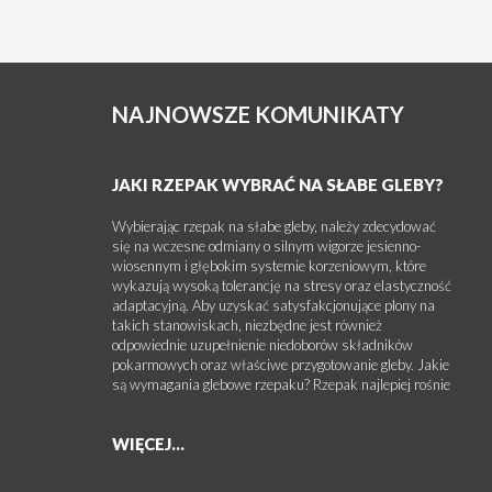
NAJNOWSZE KOMUNIKATY
JAKI RZEPAK WYBRAĆ NA SŁABE GLEBY?
Wybierając rzepak na słabe gleby, należy zdecydować
się na wczesne odmiany o silnym wigorze jesienno-
wiosennym i głębokim systemie korzeniowym, które
wykazują wysoką tolerancję na stresy oraz elastyczność
adaptacyjną. Aby uzyskać satysfakcjonujące plony na
takich stanowiskach, niezbędne jest również
odpowiednie uzupełnienie niedoborów składników
pokarmowych oraz właściwe przygotowanie gleby. Jakie
są wymagania glebowe rzepaku? Rzepak najlepiej rośnie
WIĘCEJ...