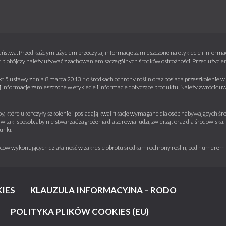
ństwa. Przed każdym użyciem przeczytaj informacje zamieszczone na etykiecie i informacj
 biobójczy należy używać z zachowaniem szczególnych środków ostrożności. Przed użyciem 
kt 5 ustawy z dnia 8 marca 2013 r. o środkach ochrony roślin oraz posiada przeszkolenie
informacje zamieszczone w etykiecie i informacje dotyczące produktu. Należy zwrócić u
y, które ukończyły szkolenie i posiadają kwalifikacje wymagane dla osób nabywających środ
w taki sposób, aby nie stwarzać zagrożenia dla zdrowia ludzi, zwierząt oraz dla środowisk
unki.
iorców wykonujących działalność w zakresie obrotu środkami ochrony roślin, pod numere
IES
KLAUZULA INFORMACYJNA – RODO
POLITYKA PLIKÓW COOKIES (EU)