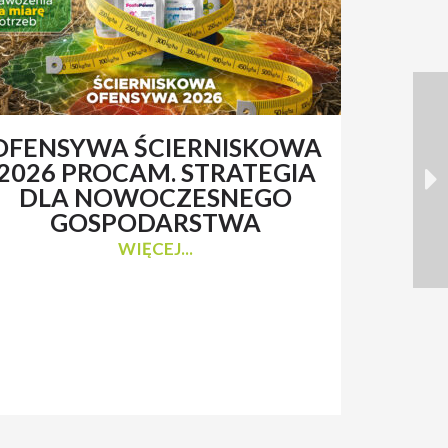
OFENSYWA ŚCIERNISKOWA
RENAT
2026 PROCAM. STRATEGIA
Z 
DLA NOWOCZESNEGO
N
GOSPODARSTWA
WIĘCEJ...