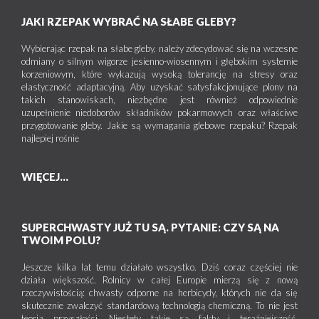
JAKI RZEPAK WYBRAĆ NA SŁABE GLEBY?
Wybierając rzepak na słabe gleby, należy zdecydować się na wczesne
odmiany o silnym wigorze jesienno-wiosennym i głębokim systemie
korzeniowym, które wykazują wysoką tolerancję na stresy oraz
elastyczność adaptacyjną. Aby uzyskać satysfakcjonujące plony na
takich stanowiskach, niezbędne jest również odpowiednie
uzupełnienie niedoborów składników pokarmowych oraz właściwe
przygotowanie gleby. Jakie są wymagania glebowe rzepaku? Rzepak
najlepiej rośnie
WIĘCEJ...
SUPERCHWASTY JUŻ TU SĄ. PYTANIE: CZY SĄ NA
TWOIM POLU?
Jeszcze kilka lat temu działało wszystko. Dziś coraz częściej nie
działa większość. Rolnicy w całej Europie mierzą się z nową
rzeczywistością: chwasty odporne na herbicydy, których nie da się
skutecznie zwalczyć standardową technologią chemiczną. To nie jest
teoria przyszłości. Niestety takie są fakty i teraźniejszość.