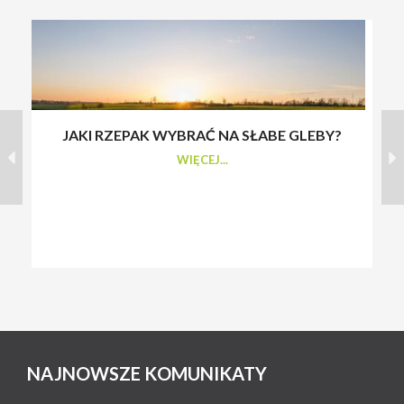
JAKI RZEPAK WYBRAĆ NA SŁABE GLEBY?
S
WIĘCEJ...
NAJNOWSZE KOMUNIKATY