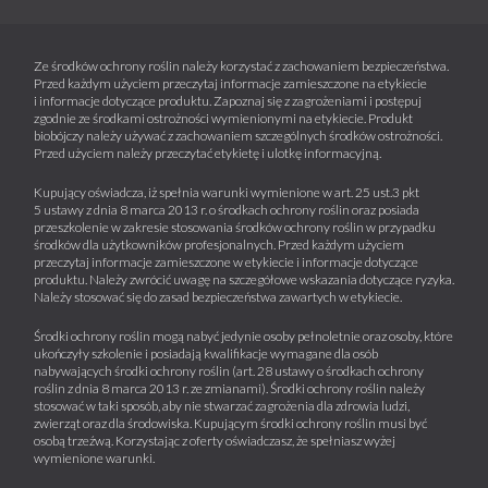
Ze środków ochrony roślin należy korzystać z zachowaniem bezpieczeństwa.
Przed każdym użyciem przeczytaj informacje zamieszczone na etykiecie
i informacje dotyczące produktu. Zapoznaj się z zagrożeniami i postępuj
zgodnie ze środkami ostrożności wymienionymi na etykiecie. Produkt
biobójczy należy używać z zachowaniem szczególnych środków ostrożności.
Przed użyciem należy przeczytać etykietę i ulotkę informacyjną.
Kupujący oświadcza, iż spełnia warunki wymienione w art. 25 ust.3 pkt
5 ustawy z dnia 8 marca 2013 r. o środkach ochrony roślin oraz posiada
przeszkolenie w zakresie stosowania środków ochrony roślin w przypadku
środków dla użytkowników profesjonalnych. Przed każdym użyciem
przeczytaj informacje zamieszczone w etykiecie i informacje dotyczące
produktu. Należy zwrócić uwagę na szczegółowe wskazania dotyczące ryzyka.
Należy stosować się do zasad bezpieczeństwa zawartych w etykiecie.
Środki ochrony roślin mogą nabyć jedynie osoby pełnoletnie oraz osoby, które
ukończyły szkolenie i posiadają kwalifikacje wymagane dla osób
nabywających środki ochrony roślin (art. 28 ustawy o środkach ochrony
roślin z dnia 8 marca 2013 r. ze zmianami). Środki ochrony roślin należy
stosować w taki sposób, aby nie stwarzać zagrożenia dla zdrowia ludzi,
zwierząt oraz dla środowiska. Kupującym środki ochrony roślin musi być
osobą trzeźwą. Korzystając z oferty oświadczasz, że spełniasz wyżej
wymienione warunki.