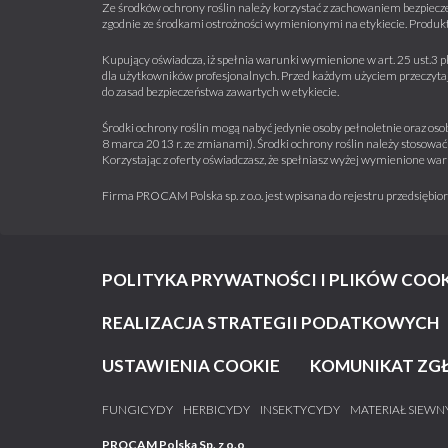
Ze środków ochrony roślin należy korzystać z zachowaniem bezpiecze
zgodnie ze środkami ostrożności wymienionymi na etykiecie. Produkt
Kupujący oświadcza, iż spełnia warunki wymienione w art. 25 ust.3 p
dla użytkowników profesjonalnych. Przed każdym użyciem przeczytaj 
do zasad bezpieczeństwa zawartych w etykiecie.
Środki ochrony roślin mogą nabyć jedynie osoby pełnoletnie oraz osob
8 marca 2013 r. ze zmianami). Środki ochrony roślin należy stosować 
Korzystając z oferty oświadczasz, że spełniasz wyżej wymienione war
Firma PROCAM Polska sp. z o.o. jest wpisana do rejestru przedsięb
POLITYKA PRYWATNOŚCI I PLIKÓW COOK
REALIZACJA STRATEGII PODATKOWYCH
USTAWIENIA COOKIE
KOMUNIKAT ZG
FUNGICYDY
HERBICYDY
INSEKTYCYDY
MATERIAŁ SIEWN
PROCAM Polska Sp. z o.o
.