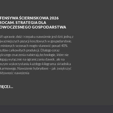
FENSYWA ŚCIERNISKOWA 2026
ROCAM. STRATEGIA DLA
OWOCZESNEGO GOSPODARSTWA
uprawie zbóż i rzepaku nawożenie jest dziś jedną z
jważniejszych pozycji kosztowych w gospodarstwie.
minionych sezonach mogło stanowić ponad 40%
sztów całkowitych produkcji. Dlatego coraz
ększego znaczenia nabierają technologie, które nie
legają wyłącznie na ograniczaniu dawek, ale na
pszym wykorzystaniu każdego kilograma składnika
karmowego. Nawożenie hybrydowe – jak zwiększyć
ektywność nawożenia
IĘCEJ...