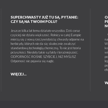
SUPERCHWASTY JUŻ TU SĄ. PYTANIE:
O
CZY SĄ NA TWOIM POLU?
P
N
Jeszcze kilka lat temu działało wszystko. Dziś coraz
częściej nie działa większość. Rolnicy w całej Europie
W 
mierzą się z nową rzeczywistością: chwasty odporne na
na
herbicydy, których nie da się skutecznie zwalczyć
W 
standardową technologią chemiczną. To nie jest teoria
ko
przyszłości. Niestety takie są fakty i teraźniejszość.
wi
ODPORNOŚĆ ROŚNIE SZYBCIEJ, NIŻ MYŚLISZ
po
Odporność nie pojawia się nagle.
le
po
ef
WIĘCEJ...
W