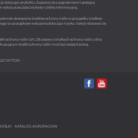
e dotyczące produktu. Zapoznaj się z zagrożeniami i postępuj
należy przeczytać etykietę i ulotkę informacyjną.
 w zakresie stosowania środków ochrony roślin w przypadku środków
wagę na szczegółowe wskazania dotyczące ryzyka. Należy stosować się
ki ochrony roślin (art. 28 ustawy o środkach ochrony roślin z dnia
a. Kupującym środki ochrony roślin musi być osobą trzeźwą.
m 22/14/7234.
ROŚLIN
KATALOG AGROFAGÓW