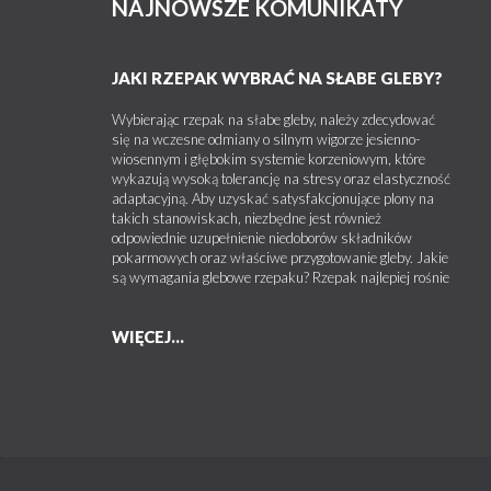
NAJNOWSZE KOMUNIKATY
JAKI RZEPAK WYBRAĆ NA SŁABE GLEBY?
Wybierając rzepak na słabe gleby, należy zdecydować
się na wczesne odmiany o silnym wigorze jesienno-
wiosennym i głębokim systemie korzeniowym, które
wykazują wysoką tolerancję na stresy oraz elastyczność
adaptacyjną. Aby uzyskać satysfakcjonujące plony na
takich stanowiskach, niezbędne jest również
odpowiednie uzupełnienie niedoborów składników
pokarmowych oraz właściwe przygotowanie gleby. Jakie
są wymagania glebowe rzepaku? Rzepak najlepiej rośnie
WIĘCEJ...