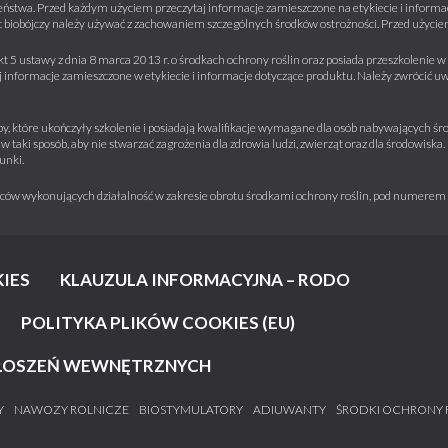
ństwa. Przed każdym użyciem przeczytaj informacje zamieszczone na etykiecie i informacj
 biobójczy należy używać z zachowaniem szczególnych środków ostrożności. Przed użyciem 
kt 5 ustawy z dnia 8 marca 2013 r. o środkach ochrony roślin oraz posiada przeszkolenie
informacje zamieszczone w etykiecie i informacje dotyczące produktu. Należy zwrócić u
y, które ukończyły szkolenie i posiadają kwalifikacje wymagane dla osób nabywających środ
w taki sposób, aby nie stwarzać zagrożenia dla zdrowia ludzi, zwierząt oraz dla środowisk
unki.
iorców wykonujących działalność w zakresie obrotu środkami ochrony roślin, pod numere
IES
KLAUZULA INFORMACYJNA – RODO
POLITYKA PLIKÓW COOKIES (EU)
ŁOSZEŃ WEWNĘTRZNYCH
Y
NAWOZY ROLNICZE
BIOSTYMULATORY
ADIUWANTY
ŚRODKI OCHRONY 