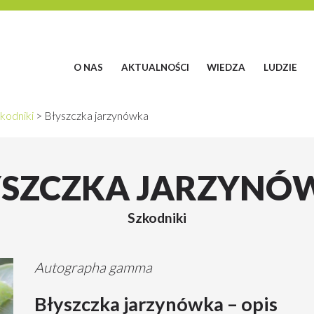
O NAS
AKTUALNOŚCI
WIEDZA
LUDZIE
kodniki
>
Błyszczka jarzynówka
YSZCZKA JARZYNÓ
Szkodniki
Autographa gamma
Błyszczka jarzynówka – opis