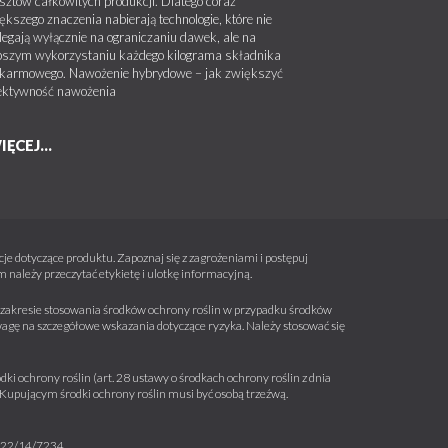
sztów całkowitych produkcji. Dlatego coraz
te (BBCH 50-59).
m od zbiorników i cieków wodnych,
ększego znaczenia nabierają technologie, które nie
czy użytkowej podczas zabiegu o
legają wyłącznie na ograniczaniu dawek, ale na
pszym wykorzystaniu każdego kilograma składnika
karmowego. Nawożenie hybrydowe – jak zwiększyć
ektywność nawożenia
zenie od terenów nieużytkowanych
IĘCEJ...
biegu o 90% lub
 od fazy, gdy widoczne są
ną wielkość (BBCH 59-71).
biegu o 75% lub,
biegu o 50% lub,
e dotyczące produktu. Zapoznaj się z zagrożeniami i postępuj
należy przeczytać etykietę i ulotkę informacyjną.
 w zakresie stosowania środków ochrony roślin w przypadku środków
wagę na szczegółowe wskazania dotyczące ryzyka. Należy stosować się
zenie od terenów nieużytkowanych
ki ochrony roślin (art. 28 ustawy o środkach ochrony roślin z dnia
a. Kupującym środki ochrony roślin musi być osobą trzeźwą.
biegu o 50% lub
m 22/14/7234.