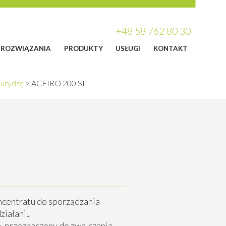
+48 58 762 80 30
ROZWIĄZANIA
PRODUKTY
USŁUGI
KONTAKT
kurydzę
>
ACEIRO 200 SL
centratu do sporządzania
ziałaniu
, przeznaczony do zwalczania