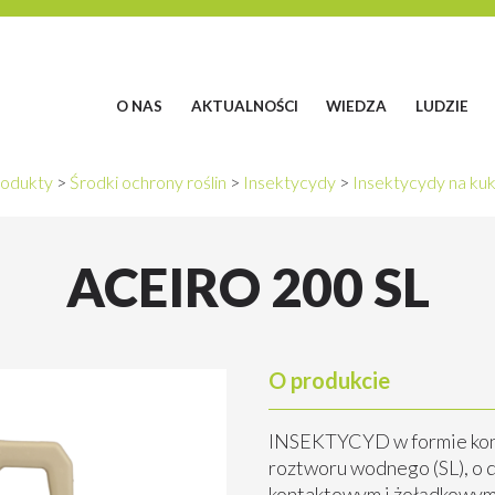
O NAS
AKTUALNOŚCI
WIEDZA
LUDZIE
odukty
>
Środki ochrony roślin
>
Insektycydy
>
Insektycydy na ku
ACEIRO 200 SL
O produkcie
INSEKTYCYD w formie kon
roztworu wodnego (SL), o d
kontaktowym i żołądkowym