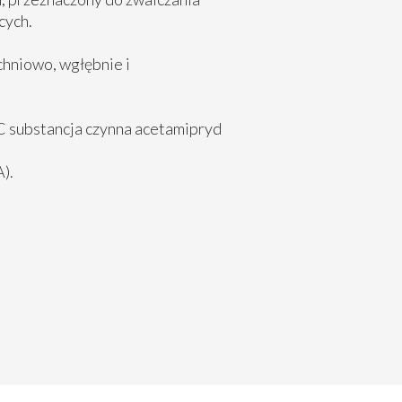
cych.
chniowo, wgłębnie i
AC substancja czynna acetamipryd
).