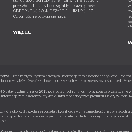
standardową technologią chemiczną. To nie jest teoria
ko
są pierwsze płatki kwiatowe, ale pąki kwiatowe są nadal zamknię
h konieczne jest wyznaczenie strefy ochronnej o szerokości 30 
przyszłości. Niestety takie są fakty i teraźniejszość.
wi
 równoczesnym zastosowaniem technik redukujących znoszenie cie
ODPORNOŚĆ ROŚNIE SZYBCIEJ, NIŻ MYŚLISZ
po
Odporność nie pojawia się nagle.
le
po
apustnik
ef
WIĘCEJ...
ego zastosowania: 0,3 l/ha
nogów niebędących celem działania środka konieczne jest wyznac
ości:
W
 zastosowania: 0,15-0,3 l/ha
em technik redukujących znoszenie cieczy użytkowej podczas za
ać po wystąpieniu szkodników na plantacji, zgodnie z sygnalizacją,
i są nadal zamknięte do fazy, gdy 10% łuszczyn osiągnęło ostatecz
iem technik redukujących znoszenie cieczy użytkowej podczas za
iem technik redukujących znoszenie cieczy użytkowej podczas za
ństwa. Przed każdym użyciem przeczytaj informacje zamieszczone na etykiecie i informacj
 biobójczy należy używać z zachowaniem szczególnych środków ostrożności. Przed użyciem 
kt 5 ustawy z dnia 8 marca 2013 r. o środkach ochrony roślin oraz posiada przeszkolenie
dniokropliste
informacje zamieszczone w etykiecie i informacje dotyczące produktu. Należy zwrócić u
zonie wegetacyjnym: 1
nogów niebędących celem działania środka konieczne jest wyznac
y, które ukończyły szkolenie i posiadają kwalifikacje wymagane dla osób nabywających środ
ości:
o i na nasiona)
w taki sposób, aby nie stwarzać zagrożenia dla zdrowia ludzi, zwierząt oraz dla środowisk
unki.
em technik redukujących znoszenie cieczy użytkowej podczas za
ugostopka
iorców wykonujących działalność w zakresie obrotu środkami ochrony roślin, pod numere