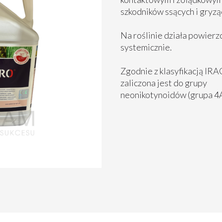
szkodników ssących i gryzą
Na roślinie działa powierz
systemicznie.
Zgodnie z klasyfikacją IR
zaliczona jest do grupy
neonikotynoidów (grupa 4A