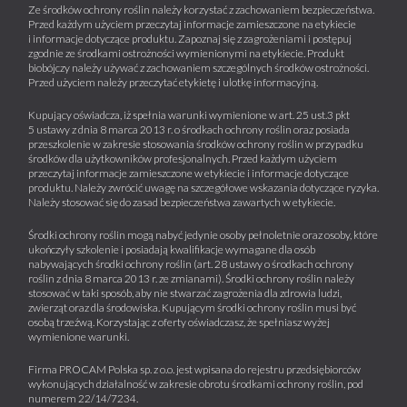
Ze środków ochrony roślin należy korzystać z zachowaniem bezpieczeństwa.
Przed każdym użyciem przeczytaj informacje zamieszczone na etykiecie
i informacje dotyczące produktu. Zapoznaj się z zagrożeniami i postępuj
zgodnie ze środkami ostrożności wymienionymi na etykiecie. Produkt
biobójczy należy używać z zachowaniem szczególnych środków ostrożności.
Przed użyciem należy przeczytać etykietę i ulotkę informacyjną.
Kupujący oświadcza, iż spełnia warunki wymienione w art. 25 ust.3 pkt
5 ustawy z dnia 8 marca 2013 r. o środkach ochrony roślin oraz posiada
przeszkolenie w zakresie stosowania środków ochrony roślin w przypadku
środków dla użytkowników profesjonalnych. Przed każdym użyciem
przeczytaj informacje zamieszczone w etykiecie i informacje dotyczące
produktu. Należy zwrócić uwagę na szczegółowe wskazania dotyczące ryzyka.
Należy stosować się do zasad bezpieczeństwa zawartych w etykiecie.
Środki ochrony roślin mogą nabyć jedynie osoby pełnoletnie oraz osoby, które
ukończyły szkolenie i posiadają kwalifikacje wymagane dla osób
nabywających środki ochrony roślin (art. 28 ustawy o środkach ochrony
roślin z dnia 8 marca 2013 r. ze zmianami). Środki ochrony roślin należy
stosować w taki sposób, aby nie stwarzać zagrożenia dla zdrowia ludzi,
zwierząt oraz dla środowiska. Kupującym środki ochrony roślin musi być
osobą trzeźwą. Korzystając z oferty oświadczasz, że spełniasz wyżej
wymienione warunki.
Firma PROCAM Polska sp. z o.o. jest wpisana do rejestru przedsiębiorców
wykonujących działalność w zakresie obrotu środkami ochrony roślin, pod
numerem 22/14/7234.