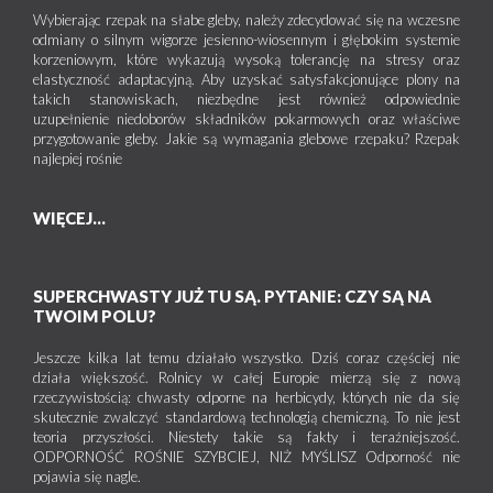
Wybierając rzepak na słabe gleby, należy zdecydować się na wczesne
odmiany o silnym wigorze jesienno-wiosennym i głębokim systemie
korzeniowym, które wykazują wysoką tolerancję na stresy oraz
elastyczność adaptacyjną. Aby uzyskać satysfakcjonujące plony na
takich stanowiskach, niezbędne jest również odpowiednie
uzupełnienie niedoborów składników pokarmowych oraz właściwe
przygotowanie gleby. Jakie są wymagania glebowe rzepaku? Rzepak
najlepiej rośnie
WIĘCEJ...
SUPERCHWASTY JUŻ TU SĄ. PYTANIE: CZY SĄ NA
TWOIM POLU?
Jeszcze kilka lat temu działało wszystko. Dziś coraz częściej nie
działa większość. Rolnicy w całej Europie mierzą się z nową
rzeczywistością: chwasty odporne na herbicydy, których nie da się
skutecznie zwalczyć standardową technologią chemiczną. To nie jest
teoria przyszłości. Niestety takie są fakty i teraźniejszość.
ODPORNOŚĆ ROŚNIE SZYBCIEJ, NIŻ MYŚLISZ Odporność nie
pojawia się nagle.