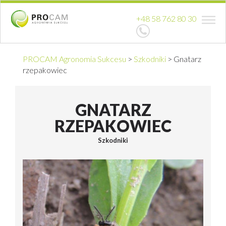
+48 58 762 80 30
PROCAM Agronomia Sukcesu
>
Szkodniki
>
Gnatarz
rzepakowiec
GNATARZ
RZEPAKOWIEC
Szkodniki