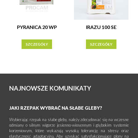
PYRANICA 20 WP
IRAZU 100 SE
SZCZEGÓŁY
SZCZEGÓŁY
NAJNOWSZE KOMUNIKATY
JAKI RZEPAK WYBRAĆ NA SŁABE GLEBY?
Wybierając rzepak na słabe gleby, należy zdecydować się na wczesne
odmiany o silnym wigorze jesienno-wiosennym i głębokim systemie
korzeniowym, które wykazują wysoką tolerancję na stresy oraz
elastyczność adaptacyjną. Aby uzyskać satysfakcjonujące plony na