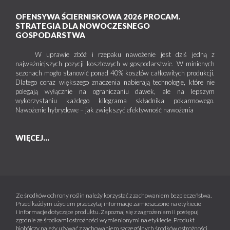
OFENSYWA ŚCIERNISKOWA 2026 PROCAM.
STRATEGIA DLA NOWOCZESNEGO
GOSPODARSTWA
W uprawie zbóż i rzepaku nawożenie jest dziś jedną z
najważniejszych pozycji kosztowych w gospodarstwie. W minionych
sezonach mogło stanowić ponad 40% kosztów całkowitych produkcji.
Dlatego coraz większego znaczenia nabierają technologie, które nie
polegają wyłącznie na ograniczaniu dawek, ale na lepszym
wykorzystaniu każdego kilograma składnika pokarmowego.
Nawożenie hybrydowe – jak zwiększyć efektywność nawożenia
WIĘCEJ...
Ze środków ochrony roślin należy korzystać z zachowaniem bezpieczeństwa.
Przed każdym użyciem przeczytaj informacje zamieszczone na etykiecie
i informacje dotyczące produktu. Zapoznaj się z zagrożeniami i postępuj
zgodnie ze środkami ostrożności wymienionymi na etykiecie. Produkt
biobójczy należy używać z zachowaniem szczególnych środków ostrożności.