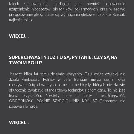
takich stanowiskach, niezbędne jest również odpowiednie
uzupełnienie niedoborów składników pokarmowych oraz właściwe
przygotowanie gleby. Jakie są wymagania glebowe rzepaku? Rzepak
najlepiej rośnie
WIĘCEJ...
SUPERCHWASTY JUŻ TU SĄ. PYTANIE: CZY SĄ NA
TWOIM POLU?
Jeszcze kilka lat temu działało wszystko. Dziś coraz częściej nie
działa większość. Rolnicy w całej Europie mierzą się z nową
rzeczywistością: chwasty odporne na herbicydy, których nie da się
skutecznie zwalczyć standardową technologią chemiczną. To nie jest
teoria przyszłości. Niestety takie są fakty i teraźniejszość.
ODPORNOŚĆ ROŚNIE SZYBCIEJ, NIŻ MYŚLISZ Odporność nie
pojawia się nagle.
WIĘCEJ...