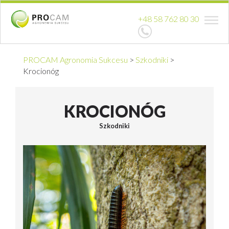
+48 58 762 80 30
PROCAM Agronomia Sukcesu
>
Szkodniki
>
Krocionóg
KROCIONÓG
Szkodniki