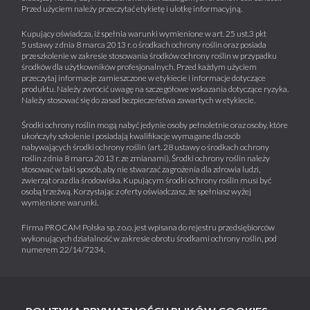
Przed użyciem należy przeczytać etykietę i ulotkę informacyjną.
Kupujący oświadcza, iż spełnia warunki wymienione w art. 25 ust.3 pkt
5 ustawy z dnia 8 marca 2013 r. o środkach ochrony roślin oraz posiada
przeszkolenie w zakresie stosowania środków ochrony roślin w przypadku
środków dla użytkowników profesjonalnych. Przed każdym użyciem
przeczytaj informacje zamieszczone w etykiecie i informacje dotyczące
produktu. Należy zwrócić uwagę na szczegółowe wskazania dotyczące ryzyka.
Należy stosować się do zasad bezpieczeństwa zawartych w etykiecie.
Środki ochrony roślin mogą nabyć jedynie osoby pełnoletnie oraz osoby, które
ukończyły szkolenie i posiadają kwalifikacje wymagane dla osób
nabywających środki ochrony roślin (art. 28 ustawy o środkach ochrony
roślin z dnia 8 marca 2013 r. ze zmianami). Środki ochrony roślin należy
stosować w taki sposób, aby nie stwarzać zagrożenia dla zdrowia ludzi,
zwierząt oraz dla środowiska. Kupującym środki ochrony roślin musi być
osobą trzeźwą. Korzystając z oferty oświadczasz, że spełniasz wyżej
wymienione warunki.
Firma PROCAM Polska sp. z o.o. jest wpisana do rejestru przedsiębiorców
wykonujących działalność w zakresie obrotu środkami ochrony roślin, pod
numerem 22/14/7234.