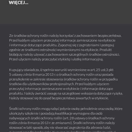
WIĘCEJ...
Ze środków ochrony roślin należy korzystać z zachowaniem bezpieczeństwa.
Przed każdym użyciem przeczytaj informacje zamieszczone na etykiecie
i informacje dotyczące produktu. Zapoznaj się z zagrożeniami i postępuj
zgodnie ze środkami ostrożności wymienionymi na etykiecie. Produkt
biobójczy należy używać z zachowaniem szczególnych środków ostrożności.
Przed użyciem należy przeczytać etykietę i ulotkę informacyjną.
Kupujący oświadcza, iż spełnia warunki wymienione w art. 25 ust.3 pkt
5 ustawy z dnia 8 marca 2013 r. o środkach ochrony roślin oraz posiada
przeszkolenie w zakresie stosowania środków ochrony roślin w przypadku
środków dla użytkowników profesjonalnych. Przed każdym użyciem
przeczytaj informacje zamieszczone w etykiecie i informacje dotyczące
produktu. Należy zwrócić uwagę na szczegółowe wskazania dotyczące ryzyka.
Należy stosować się do zasad bezpieczeństwa zawartych w etykiecie.
Środki ochrony roślin mogą nabyć jedynie osoby pełnoletnie oraz osoby, które
ukończyły szkolenie i posiadają kwalifikacje wymagane dla osób
nabywających środki ochrony roślin (art. 28 ustawy o środkach ochrony
roślin z dnia 8 marca 2013 r. ze zmianami). Środki ochrony roślin należy
stosować w taki sposób, aby nie stwarzać zagrożenia dla zdrowia ludzi,