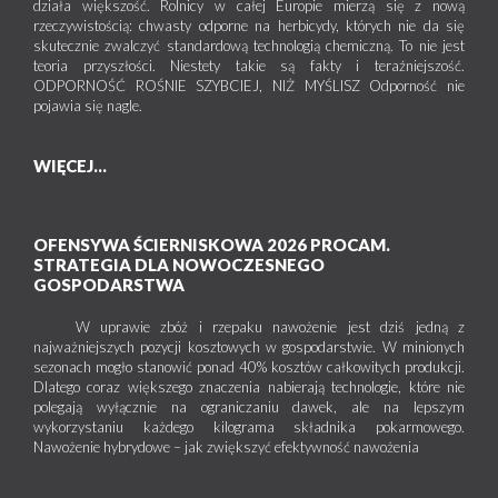
działa większość. Rolnicy w całej Europie mierzą się z nową
rzeczywistością: chwasty odporne na herbicydy, których nie da się
skutecznie zwalczyć standardową technologią chemiczną. To nie jest
teoria przyszłości. Niestety takie są fakty i teraźniejszość.
ODPORNOŚĆ ROŚNIE SZYBCIEJ, NIŻ MYŚLISZ Odporność nie
pojawia się nagle.
WIĘCEJ...
OFENSYWA ŚCIERNISKOWA 2026 PROCAM.
STRATEGIA DLA NOWOCZESNEGO
GOSPODARSTWA
W uprawie zbóż i rzepaku nawożenie jest dziś jedną z
najważniejszych pozycji kosztowych w gospodarstwie. W minionych
sezonach mogło stanowić ponad 40% kosztów całkowitych produkcji.
Dlatego coraz większego znaczenia nabierają technologie, które nie
polegają wyłącznie na ograniczaniu dawek, ale na lepszym
wykorzystaniu każdego kilograma składnika pokarmowego.
Nawożenie hybrydowe – jak zwiększyć efektywność nawożenia