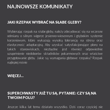
NAJNOWSZE KOMUNIKATY
JAKI RZEPAK WYBRAĆ NA SŁABE GLEBY?
Wybierając rzepak na słabe gleby, należy zdecydować się na wczesne
odmiany o silnym wigorze jesienno-wiosennym i głębokim systemie
korzeniowym, które wykazują wysoką tolerancję na stresy oraz
elastyczność adaptacyjną. Aby uzyskać satysfakcjonujące plony na
takich stanowiskach, niezbędne jest również odpowiednie
uzupełnienie niedoborów składników pokarmowych oraz właściwe
przygotowanie gleby. Jakie są wymagania glebowe rzepaku? Rzepak
najlepiej rośnie
WIĘCEJ...
SUPERCHWASTY JUŻ TU SĄ. PYTANIE: CZY SĄ NA
TWOIM POLU?
Jeszcze kilka lat temu działało wszystko. Dziś coraz częściej nie