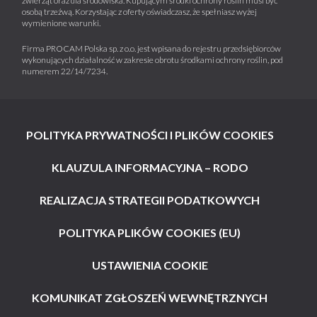
zwierząt oraz dla środowiska. Kupującym środki ochrony roślin musi być
osobą trzeźwą. Korzystając z oferty oświadczasz, że spełniasz wyżej
wymienione warunki.
Firma PROCAM Polska sp. z o.o. jest wpisana do rejestru przedsiębiorców
wykonujących działalność w zakresie obrotu środkami ochrony roślin, pod
numerem 22/14/7234.
POLITYKA PRYWATNOŚCI I PLIKÓW COOKIES
KLAUZULA INFORMACYJNA – RODO
REALIZACJA STRATEGII PODATKOWYCH
POLITYKA PLIKÓW COOKIES (EU)
USTAWIENIA COOKIE
KOMUNIKAT ZGŁOSZEŃ WEWNĘTRZNYCH