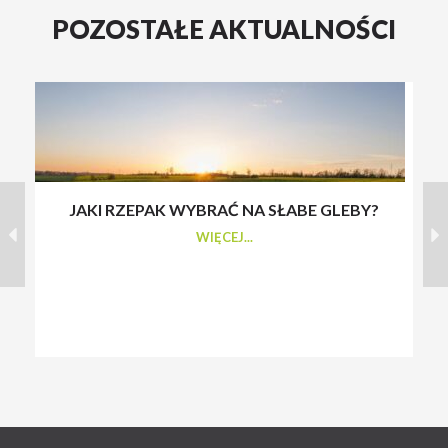
POZOSTAŁE AKTUALNOŚCI
JAKI RZEPAK WYBRAĆ NA SŁABE GLEBY?
S
WIĘCEJ...