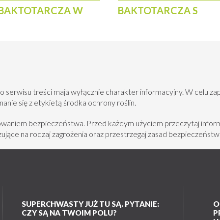
sprzyjające rozwojowi niekorzystnej mikro
BAKTOTARCZA W
BAKTOTARCZA S
zdrowotność roślin w ramach prawidłowej a
Wspiera lepszą kondycję i zdrowotność ro
Zmniejsza przykre zapachy podczas nawoż
gnojowicami.
o serwisu treści mają wyłącznie charakter informacyjny. W celu za
nie się z etykietą środka ochrony roślin.
eparat wspierający regenerację i biologiczną aktywność gleby, kt
howaniem bezpieczeństwa. Przed każdym użyciem przeczytaj inform
zyć negatywne skutki intensywnej produkcji rolnej.
jące na rodzaj zagrożenia oraz przestrzegaj zasad bezpieczeństw
SUPERCHWASTY JUŻ TU SĄ. PYTANIE:
O
CZY SĄ NA TWOIM POLU?
P