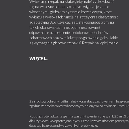
Wybierając rzepak na słabe gleby, należy zdecydować
się na wczesne odmiany o silnym wigorze jesienno-
wiosennym i głębokim systemie korzeniowym, które
wykazują wysoką tolerancję na stresy oraz elastyczność
adaptacyjną. Aby uzyskać satysfakcjonujące plony na
takich stanowiskach, niezbędne jest również
odpowiednie uzupełnienie niedoborów składników
pokarmowych oraz właściwe przygotowanie gleby. Jakie
są wymagania glebowe rzepaku? Rzepak najlepiej rośnie
WIĘCEJ...
Ze środków ochrony roślin należy korzystać z zachowaniem bezpiecze
zgodnie ze środkami ostrożności wymienionymi na etykiecie. Produkt
Kupujący oświadcza, iż spełnia warunki wymienione w art. 25 ust.3 p
dla użytkowników profesjonalnych. Przed każdym użyciem przeczytaj 
do zasad bezpieczeństwa zawartych w etykiecie.