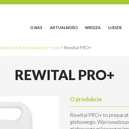
O NAS
AKTUALNOŚCI
WIEDZA
LUDZIE
odukty
>
Biostymulatory roślin
>
Rewital PRO+
REWITAL PRO+
O produkcie
Rewital PRO+ to preparat 
glebowego. Wprowadza po
glebowego mikroorganizmy