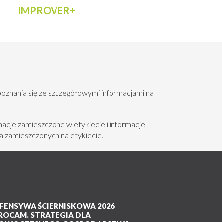
flory. Może pośrednio wspierać
IMPROVER+
grotechniki.
ślin uprawnych.
enia pól gnojówkami i
poznania się ze szczegółowymi informacjami na
óry jednocześnie poprawia warunki
acje zamieszczone w etykiecie i informacje
a zamieszczonych na etykiecie.
FENSYWA ŚCIERNISKOWA 2026
ROCAM. STRATEGIA DLA