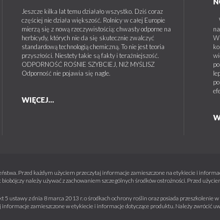
N
Jeszcze kilka lat temu działało wszystko. Dziś coraz
częściej nie działa większość. Rolnicy w całej Europie
W 
mierzą się z nową rzeczywistością: chwasty odporne na
na
herbicydy, których nie da się skutecznie zwalczyć
W 
standardową technologią chemiczną. To nie jest teoria
ko
przyszłości. Niestety takie są fakty i teraźniejszość.
wi
ODPORNOŚĆ ROŚNIE SZYBCIEJ, NIŻ MYŚLISZ
po
Odporność nie pojawia się nagle.
le
po
ef
WIĘCEJ...
W
ństwa. Przed każdym użyciem przeczytaj informacje zamieszczone na etykiecie i informacj
 biobójczy należy używać z zachowaniem szczególnych środków ostrożności. Przed użyciem 
kt 5 ustawy z dnia 8 marca 2013 r. o środkach ochrony roślin oraz posiada przeszkolenie
informacje zamieszczone w etykiecie i informacje dotyczące produktu. Należy zwrócić u