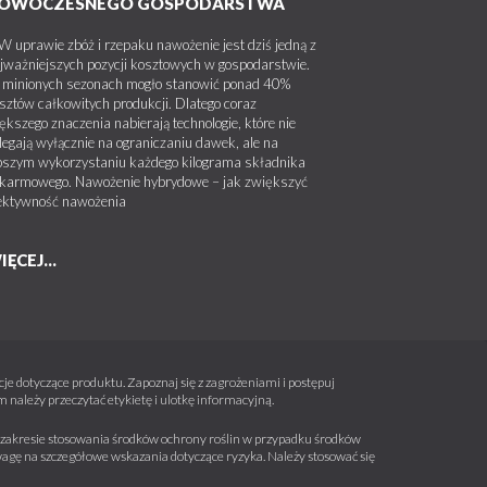
OWOCZESNEGO GOSPODARSTWA
uprawie zbóż i rzepaku nawożenie jest dziś jedną z
jważniejszych pozycji kosztowych w gospodarstwie.
minionych sezonach mogło stanowić ponad 40%
sztów całkowitych produkcji. Dlatego coraz
ększego znaczenia nabierają technologie, które nie
legają wyłącznie na ograniczaniu dawek, ale na
pszym wykorzystaniu każdego kilograma składnika
karmowego. Nawożenie hybrydowe – jak zwiększyć
ektywność nawożenia
IĘCEJ...
e dotyczące produktu. Zapoznaj się z zagrożeniami i postępuj
należy przeczytać etykietę i ulotkę informacyjną.
 w zakresie stosowania środków ochrony roślin w przypadku środków
wagę na szczegółowe wskazania dotyczące ryzyka. Należy stosować się