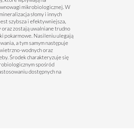
ównowagi mikrobiologicznej. W
ineralizacja słomy i innych
jest szybsza i efektywniejsza,
 oraz zostają uwalniane trudno
iki pokarmowe. Nasileniu ulegają
wania, a tym samym następuje
wietrzno-wodnych oraz
eby. Środek charakteryzuje się
robiologicznym spośród
stosowaniu dostępnych na