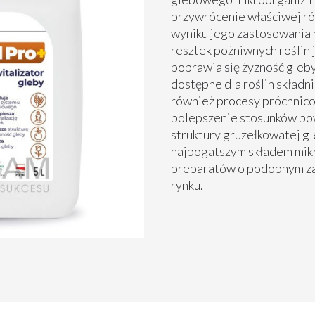
przywrócenie właściwej r
wyniku jego zastosowania m
resztek pożniwnych roślin 
poprawia się żyzność gleby
dostępne dla roślin składn
również procesy próchnico
polepszenie stosunków po
struktury gruzełkowatej gl
najbogatszym składem mik
preparatów o podobnym za
rynku.