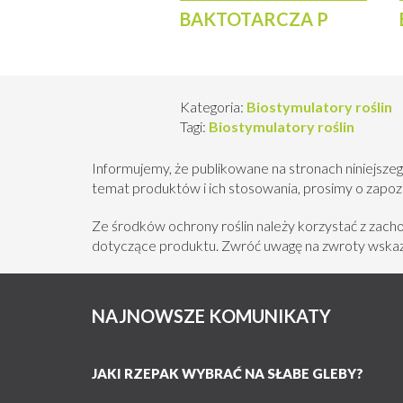
równowagi
BAKTOTARCZA P
mikrobiologicznej
Poprawa
zdrowotności roślin
Kategoria:
Biostymulatory roślin
Tagi:
Biostymulatory roślin
Ograniczenie
nieprzyjemnych
zapachów
Informujemy, że publikowane na stronach niniejszeg
temat produktów i ich stosowania, prosimy o zapozna
Podsumowując, Rewital PRO+ to pr
Ze środków ochrony roślin należy korzystać z zac
wzrostu roślin oraz pomaga ogranic
dotyczące produktu. Zwróć uwagę na zwroty wskazu
NAJNOWSZE KOMUNIKATY
JAKI RZEPAK WYBRAĆ NA SŁABE GLEBY?