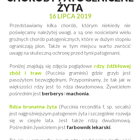
ŻYTA
16 LIPCA 2019
Przedstawiamy kilka chorób, którym niekiedy nie
poświęcamy należytej uwagi, a są one nosicielami wielu
groźnych chorób patogenicznych, które w dużym stopniu
ograniczają plon. Także w tym miejscu warto zwrócić
uwagę na skuteczną ochronę przed tymi patogenami.
Poniżej znajdują się zdjęcia poglądowe
rdzy źdźbłowej
zbóż i traw
(
Puccinia graminis
) gdzie grzyb jest
pasożytem bezwzględnym. Przypominamy, że tak jak w
większości rdzy jest to rdza dwudomowa. Żywicielem
pośrednim jest
berberys
i
machonia
.
Rdza brunatna żyta
(
Puccinia
recondita f. sp. secalis)
jest najgroźniejszym patogenem żyta i szczególnie rozwija
się w ciepłe lata. Jest także rdzą dwudomową.
Pośrednim żywicielem jest
farbownik lekarski
.