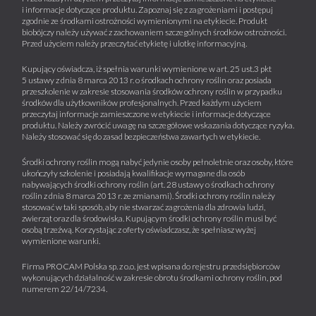
i informacje dotyczące produktu. Zapoznaj się z zagrożeniami i postępuj
zgodnie ze środkami ostrożności wymienionymi na etykiecie. Produkt
biobójczy należy używać z zachowaniem szczególnych środków ostrożności.
Przed użyciem należy przeczytać etykietę i ulotkę informacyjną.
Kupujący oświadcza, iż spełnia warunki wymienione w art. 25 ust.3 pkt
5 ustawy z dnia 8 marca 2013 r. o środkach ochrony roślin oraz posiada
przeszkolenie w zakresie stosowania środków ochrony roślin w przypadku
środków dla użytkowników profesjonalnych. Przed każdym użyciem
przeczytaj informacje zamieszczone w etykiecie i informacje dotyczące
produktu. Należy zwrócić uwagę na szczegółowe wskazania dotyczące ryzyka.
Należy stosować się do zasad bezpieczeństwa zawartych w etykiecie.
Środki ochrony roślin mogą nabyć jedynie osoby pełnoletnie oraz osoby, które
ukończyły szkolenie i posiadają kwalifikacje wymagane dla osób
nabywających środki ochrony roślin (art. 28 ustawy o środkach ochrony
roślin z dnia 8 marca 2013 r. ze zmianami). Środki ochrony roślin należy
stosować w taki sposób, aby nie stwarzać zagrożenia dla zdrowia ludzi,
zwierząt oraz dla środowiska. Kupującym środki ochrony roślin musi być
osobą trzeźwą. Korzystając z oferty oświadczasz, że spełniasz wyżej
wymienione warunki.
Firma PROCAM Polska sp. z o.o. jest wpisana do rejestru przedsiębiorców
wykonujących działalność w zakresie obrotu środkami ochrony roślin, pod
numerem 22/14/7234.