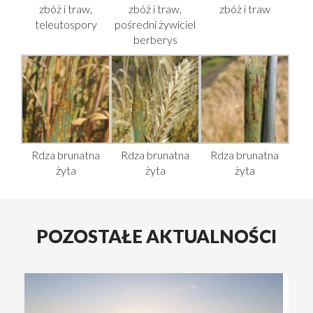
zbóż i traw,
zbóż i traw,
zbóż i traw
teleutospory
pośredni żywiciel
berberys
Rdza brunatna
Rdza brunatna
Rdza brunatna
żyta
żyta
żyta
POZOSTAŁE AKTUALNOŚCI