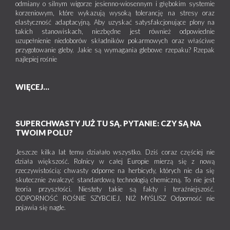
odmiany o silnym wigorze jesienno-wiosennym i głębokim systemie
korzeniowym, które wykazują wysoką tolerancję na stresy oraz
elastyczność adaptacyjną. Aby uzyskać satysfakcjonujące plony na
takich stanowiskach, niezbędne jest również odpowiednie
uzupełnienie niedoborów składników pokarmowych oraz właściwe
przygotowanie gleby. Jakie są wymagania glebowe rzepaku? Rzepak
najlepiej rośnie
WIĘCEJ...
SUPERCHWASTY JUŻ TU SĄ. PYTANIE: CZY SĄ NA
TWOIM POLU?
Jeszcze kilka lat temu działało wszystko. Dziś coraz częściej nie
działa większość. Rolnicy w całej Europie mierzą się z nową
rzeczywistością: chwasty odporne na herbicydy, których nie da się
skutecznie zwalczyć standardową technologią chemiczną. To nie jest
teoria przyszłości. Niestety takie są fakty i teraźniejszość.
ODPORNOŚĆ ROŚNIE SZYBCIEJ, NIŻ MYŚLISZ Odporność nie
pojawia się nagle.