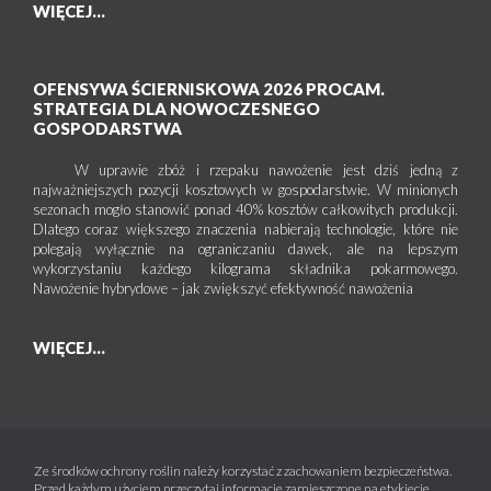
WIĘCEJ...
OFENSYWA ŚCIERNISKOWA 2026 PROCAM.
STRATEGIA DLA NOWOCZESNEGO
GOSPODARSTWA
W uprawie zbóż i rzepaku nawożenie jest dziś jedną z
najważniejszych pozycji kosztowych w gospodarstwie. W minionych
sezonach mogło stanowić ponad 40% kosztów całkowitych produkcji.
Dlatego coraz większego znaczenia nabierają technologie, które nie
polegają wyłącznie na ograniczaniu dawek, ale na lepszym
wykorzystaniu każdego kilograma składnika pokarmowego.
Nawożenie hybrydowe – jak zwiększyć efektywność nawożenia
WIĘCEJ...
Ze środków ochrony roślin należy korzystać z zachowaniem bezpieczeństwa.
Przed każdym użyciem przeczytaj informacje zamieszczone na etykiecie