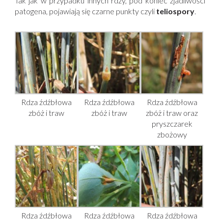
Tak jak w przypadku innych
rdzy,
pod koniec zjadliwości
patogena, pojawiają się czarne punkty czyli
teliospory
.
Rdza źdźbłowa
Rdza źdźbłowa
Rdza źdźbłowa
zbóż i traw
zbóż i traw
zbóż i traw oraz
pryszczarek
zbożowy
Rdza źdźbłowa
Rdza źdźbłowa
Rdza źdźbłowa