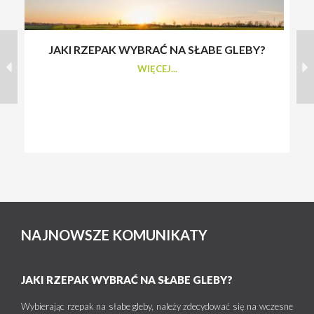
JAKI RZEPAK WYBRAĆ NA SŁABE GLEBY?
S
WIĘCEJ...
NAJNOWSZE KOMUNIKATY
JAKI RZEPAK WYBRAĆ NA SŁABE GLEBY?
Wybierając rzepak na słabe gleby, należy zdecydować się na wczesne