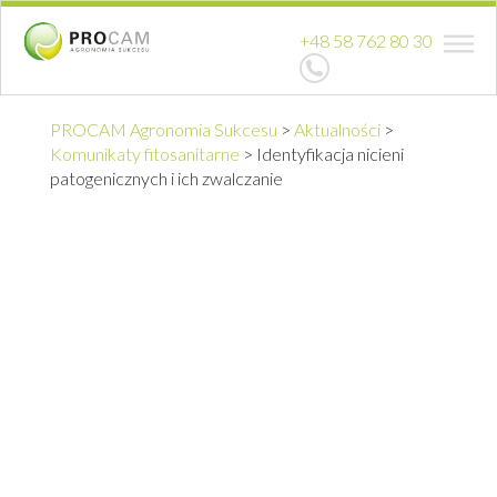
+48 58 762 80 30
PROCAM Agronomia Sukcesu
>
Aktualności
>
Komunikaty fitosanitarne
>
Identyfikacja nicieni
patogenicznych i ich zwalczanie