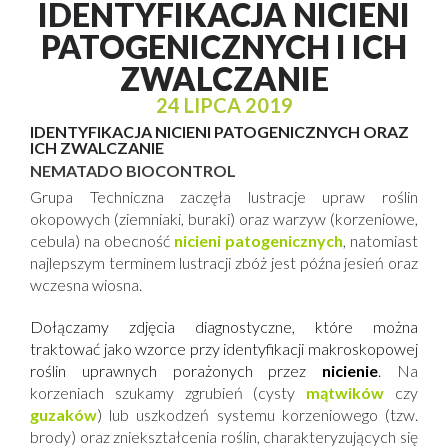
IDENTYFIKACJA NICIENI
PATOGENICZNYCH I ICH
ZWALCZANIE
24 LIPCA 2019
IDENTYFIKACJA NICIENI PATOGENICZNYCH ORAZ
ICH ZWALCZANIE
NEMATADO BIOCONTROL
Grupa Techniczna zaczęła lustracje upraw roślin
okopowych (ziemniaki, buraki) oraz warzyw (korzeniowe,
cebula) na obecność
nicieni patogenicznych
, natomiast
najlepszym terminem lustracji zbóż jest późna jesień oraz
wczesna wiosna.
Dołączamy zdjęcia diagnostyczne, które można
traktować jako wzorce przy identyfikacji makroskopowej
roślin uprawnych porażonych przez
nicienie
.
Na
korzeniach szukamy zgrubień (cysty
mątwików
czy
guzaków
) lub uszkodzeń systemu korzeniowego (tzw.
brody) oraz zniekształcenia roślin, charakteryzujących się