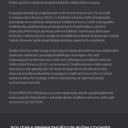
Przed użyciem należy przeczytać etykietę i ulotkę informacyjną.
Kupujący oświadcza, iż spełnia warunki wymienione w art. 25 ust.3 pkt
5 ustawy z dnia 8 marca 2013 r. o środkach ochrony roślin oraz posiada
przeszkolenie w zakresie stosowania środków ochrony roślin w przypadku
środków dla użytkowników profesjonalnych. Przed każdym użyciem
przeczytaj informacje zamieszczone w etykiecie i informacje dotyczące
produktu. Należy zwrócić uwagę na szczegółowe wskazania dotyczące ryzyka.
Należy stosować się do zasad bezpieczeństwa zawartych w etykiecie.
Środki ochrony roślin mogą nabyć jedynie osoby pełnoletnie oraz osoby, które
ukończyły szkolenie i posiadają kwalifikacje wymagane dla osób
nabywających środki ochrony roślin (art. 28 ustawy o środkach ochrony
roślin z dnia 8 marca 2013 r. ze zmianami). Środki ochrony roślin należy
stosować w taki sposób, aby nie stwarzać zagrożenia dla zdrowia ludzi,
zwierząt oraz dla środowiska. Kupującym środki ochrony roślin musi być
osobą trzeźwą. Korzystając z oferty oświadczasz, że spełniasz wyżej
wymienione warunki.
Firma PROCAM Polska sp. z o.o. jest wpisana do rejestru przedsiębiorców
wykonujących działalność w zakresie obrotu środkami ochrony roślin, pod
numerem 22/14/7234.
POLITYKA PRYWATNOŚCI I PLIKÓW COOKIES