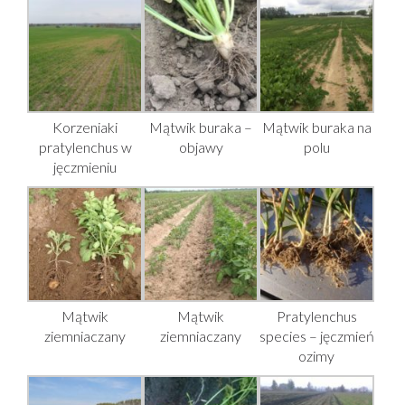
Korzeniaki
Mątwik buraka –
Mątwik buraka na
pratylenchus w
objawy
polu
jęczmieniu
Mątwik
Mątwik
Pratylenchus
ziemniaczany
ziemniaczany
species – jęczmień
ozimy