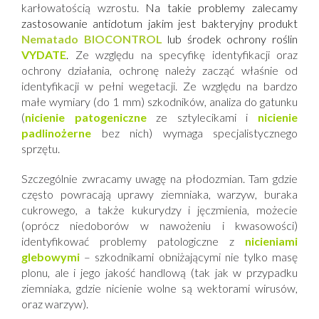
karłowatością wzrostu.
Na takie problemy zalecamy
zastosowanie antidotum jakim jest bakteryjny produkt
Nematado BIOCONTROL
lub środek ochrony roślin
VYDATE
.
Ze względu na specyfikę identyfikacji oraz
ochrony działania, ochronę należy zacząć właśnie od
identyfikacji w pełni wegetacji. Ze względu na bardzo
małe wymiary (do 1 mm) szkodników, analiza do gatunku
(
nicienie patogeniczne
ze sztylecikami i
nicienie
padlinożerne
bez nich) wymaga specjalistycznego
sprzętu.
Szczególnie zwracamy uwagę na płodozmian. Tam gdzie
często powracają uprawy ziemniaka, warzyw, buraka
cukrowego, a także kukurydzy i jęczmienia, możecie
(oprócz niedoborów w nawożeniu i kwasowości)
identyfikować problemy patologiczne z
nicieniami
glebowymi
– szkodnikami obniżającymi nie tylko masę
plonu, ale i jego jakość handlową (tak jak w przypadku
ziemniaka, gdzie nicienie wolne są wektorami wirusów,
oraz warzyw).