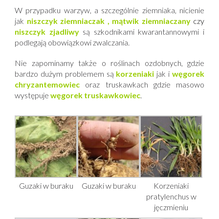
W przypadku warzyw, a szczególnie ziemniaka, nicienie
jak
niszczyk ziemniaczak , mątwik ziemniaczany
czy
niszczyk zjadliwy
są szkodnikami kwarantannowymi i
podlegają obowiązkowi zwalczania.
Nie zapominamy także o roślinach ozdobnych, gdzie
bardzo dużym problemem są
korzeniaki
jak i
węgorek
chryzantemowiec
oraz truskawkach gdzie masowo
występuje
węgorek truskawkowiec
.
Guzaki w buraku
Guzaki w buraku
Korzeniaki
pratylenchus w
jęczmieniu