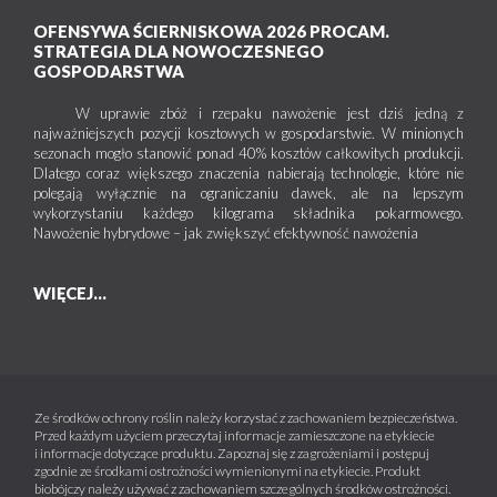
OFENSYWA ŚCIERNISKOWA 2026 PROCAM.
STRATEGIA DLA NOWOCZESNEGO
GOSPODARSTWA
W uprawie zbóż i rzepaku nawożenie jest dziś jedną z
najważniejszych pozycji kosztowych w gospodarstwie. W minionych
sezonach mogło stanowić ponad 40% kosztów całkowitych produkcji.
Dlatego coraz większego znaczenia nabierają technologie, które nie
polegają wyłącznie na ograniczaniu dawek, ale na lepszym
wykorzystaniu każdego kilograma składnika pokarmowego.
Nawożenie hybrydowe – jak zwiększyć efektywność nawożenia
WIĘCEJ...
Ze środków ochrony roślin należy korzystać z zachowaniem bezpieczeństwa.
Przed każdym użyciem przeczytaj informacje zamieszczone na etykiecie
i informacje dotyczące produktu. Zapoznaj się z zagrożeniami i postępuj
zgodnie ze środkami ostrożności wymienionymi na etykiecie. Produkt
biobójczy należy używać z zachowaniem szczególnych środków ostrożności.