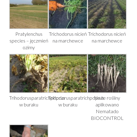
Pratylenchus
Trichodorus nicień
Trichodorus nicień
species – jęczmień
na marchewce
na marchewce
ozimy
Trihodorusparatrichpdprus
Trihodorusparatrichpdprus
Na te rośliny
w buraku
w buraku
aplikowano
Nematado
BIOCONTROL