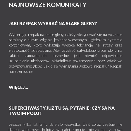
NAJNOWSZE KOMUNIKATY
JAKI RZEPAK WYBRAĆ NA SŁABE GLEBY?
Wybierając rzepak na słabe gleby, należy zdecydować się na wczesne
odmiany o silnym wigorze jesienno-wiosennym i głębokim systemie
korzeniowym, które wykazują wysoką tolerancję na stresy oraz
elastyczność adaptacyjną. Aby uzyskać satysfakcjonujące plony na
takich stanowiskach, niezbędne jest również odpowiednie
uzupełnienie niedoborów składników pokarmowych oraz właściwe
przygotowanie gleby. Jakie są wymagania glebowe rzepaku? Rzepak
najlepiej rośnie
WIĘCEJ...
SUPERCHWASTY JUŻ TU SĄ. PYTANIE: CZY SĄ NA
TWOIM POLU?
Jeszcze kilka lat temu działało wszystko. Dziś coraz częściej nie
działa większość. Rolnicy w całej Europie mierzą się z nową