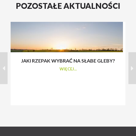
POZOSTAŁE AKTUALNOŚCI
JAKI RZEPAK WYBRAĆ NA SŁABE GLEBY?
S
WIĘCEJ...