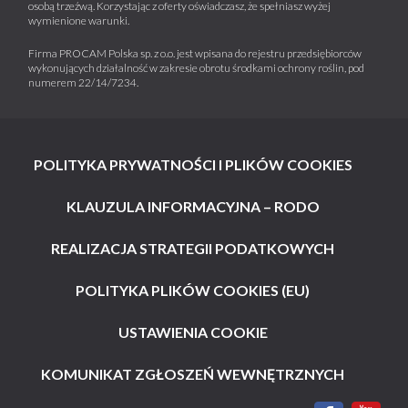
osobą trzeźwą. Korzystając z oferty oświadczasz, że spełniasz wyżej
wymienione warunki.
Firma PROCAM Polska sp. z o.o. jest wpisana do rejestru przedsiębiorców
wykonujących działalność w zakresie obrotu środkami ochrony roślin, pod
numerem 22/14/7234.
POLITYKA PRYWATNOŚCI I PLIKÓW COOKIES
KLAUZULA INFORMACYJNA – RODO
REALIZACJA STRATEGII PODATKOWYCH
POLITYKA PLIKÓW COOKIES (EU)
USTAWIENIA COOKIE
KOMUNIKAT ZGŁOSZEŃ WEWNĘTRZNYCH