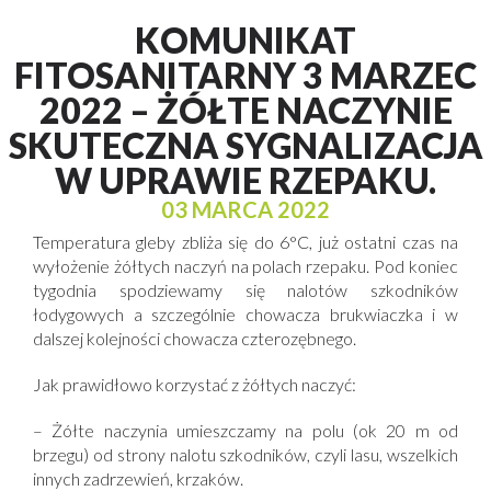
KOMUNIKAT
FITOSANITARNY 3 MARZEC
2022 – ŻÓŁTE NACZYNIE
SKUTECZNA SYGNALIZACJA
W UPRAWIE RZEPAKU.
03 MARCA 2022
Temperatura gleby zbliża się do 6°C, już ostatni czas na
wyłożenie żółtych naczyń na polach rzepaku. Pod koniec
tygodnia spodziewamy się nalotów szkodników
łodygowych a szczególnie chowacza brukwiaczka i w
dalszej kolejności chowacza czterozębnego.
Jak prawidłowo korzystać z żółtych naczyć:
– Żółte naczynia umieszczamy na polu (ok 20 m od
brzegu) od strony nalotu szkodników, czyli lasu, wszelkich
innych zadrzewień, krzaków.