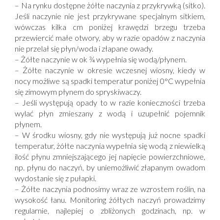
– Na rynku dostępne żółte naczynia z przykrywką (sitko).
Jeśli naczynie nie jest przykrywane specjalnym sitkiem,
wówczas kilka cm poniżej krawędzi brzegu trzeba
przewiercić małe otwory, aby w razie opadów z naczynia
nie przelał się płyn/woda i złapane owady.
– Żółte naczynie w ok ¾ wypełnia się wodą/płynem.
– Żółte naczynie w okresie wczesnej wiosny, kiedy w
nocy możliwe są spadki temperatur poniżej 0°C wypełnia
się zimowym płynem do spryskiwaczy.
– Jeśli występują opady to w razie konieczności trzeba
wylać płyn zmieszany z wodą i uzupełnić pojemnik
płynem.
– W środku wiosny, gdy nie występują już nocne spadki
temperatur, żółte naczynia wypełnia się wodą z niewielką
ilość płynu zmniejszającego jej napięcie powierzchniowe,
np. płynu do naczyń, by uniemożliwić złapanym owadom
wydostanie się z pułapki.
– Żółte naczynia podnosimy wraz ze wzrostem roślin, na
wysokość łanu. Monitoring żółtych naczyń prowadzimy
regularnie, najlepiej o zbliżonych godzinach, np. w