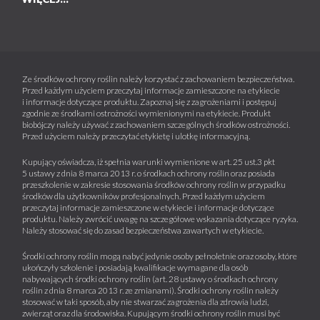
Ze środków ochrony roślin należy korzystać z zachowaniem bezpieczeństwa.
Przed każdym użyciem przeczytaj informacje zamieszczone na etykiecie
i informacje dotyczące produktu. Zapoznaj się z zagrożeniami i postępuj
zgodnie ze środkami ostrożności wymienionymi na etykiecie. Produkt
biobójczy należy używać z zachowaniem szczególnych środków ostrożności.
Przed użyciem należy przeczytać etykietę i ulotkę informacyjną.
Kupujący oświadcza, iż spełnia warunki wymienione w art. 25 ust.3 pkt
5 ustawy z dnia 8 marca 2013 r. o środkach ochrony roślin oraz posiada
przeszkolenie w zakresie stosowania środków ochrony roślin w przypadku
środków dla użytkowników profesjonalnych. Przed każdym użyciem
przeczytaj informacje zamieszczone w etykiecie i informacje dotyczące
produktu. Należy zwrócić uwagę na szczegółowe wskazania dotyczące ryzyka.
Należy stosować się do zasad bezpieczeństwa zawartych w etykiecie.
Środki ochrony roślin mogą nabyć jedynie osoby pełnoletnie oraz osoby, które
ukończyły szkolenie i posiadają kwalifikacje wymagane dla osób
nabywających środki ochrony roślin (art. 28 ustawy o środkach ochrony
roślin z dnia 8 marca 2013 r. ze zmianami). Środki ochrony roślin należy
stosować w taki sposób, aby nie stwarzać zagrożenia dla zdrowia ludzi,
zwierząt oraz dla środowiska. Kupującym środki ochrony roślin musi być