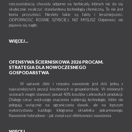
rzeczywistością: chwasty odporne na herbicydy, których nie da się
skutecznie zwalczyć standardową technologią chemiczną. To nie jest
teoria przyszłości. Niestety takie są fakty i teraźniejszość.
ODPORNOŚĆ ROŚNIE SZYBCIEJ, NIŻ MYŚLISZ Odporność nie
pojawia się nagle.
WIĘCEJ...
OFENSYWA ŚCIERNISKOWA 2026 PROCAM.
STRATEGIA DLA NOWOCZESNEGO
GOSPODARSTWA
W uprawie zbóż i rzepaku nawożenie jest dziś jedną z
najważniejszych pozycji kosztowych w gospodarstwie. W minionych
sezonach mogło stanowić ponad 40% kosztów całkowitych produkcji.
Dlatego coraz większego znaczenia nabierają technologie, które nie
polegają wyłącznie na ograniczaniu dawek, ale na lepszym
wykorzystaniu każdego kilograma składnika pokarmowego.
Nawożenie hybrydowe – jak zwiększyć efektywność nawożenia
WIĘCEJ...