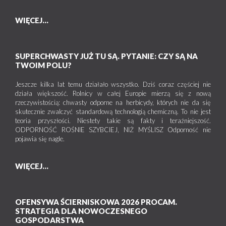
WIĘCEJ...
SUPERCHWASTY JUŻ TU SĄ. PYTANIE: CZY SĄ NA
TWOIM POLU?
Jeszcze kilka lat temu działało wszystko. Dziś coraz częściej nie
działa większość. Rolnicy w całej Europie mierzą się z nową
rzeczywistością: chwasty odporne na herbicydy, których nie da się
skutecznie zwalczyć standardową technologią chemiczną. To nie jest
teoria przyszłości. Niestety takie są fakty i teraźniejszość.
ODPORNOŚĆ ROŚNIE SZYBCIEJ, NIŻ MYŚLISZ Odporność nie
pojawia się nagle.
WIĘCEJ...
OFENSYWA ŚCIERNISKOWA 2026 PROCAM.
STRATEGIA DLA NOWOCZESNEGO
GOSPODARSTWA