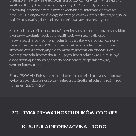
przeszkolenie w zakresie stosowania środków ochrony roślin w przypadku
środków dla użytkowników profesjonalnych. Przed każdym użyciem
przeczytaj informacje zamieszczone w etykiecie i informacje dotyczące
produktu. Należy zwrócić uwagę na szczegółowe wskazania dotyczące ryzyka.
Należy stosować się do zasad bezpieczeństwa zawartych w etykiecie.
Środki ochrony roślin mogą nabyć jedynie osoby pełnoletnie oraz osoby, które
ukończyły szkolenie i posiadają kwalifikacje wymagane dla osób
nabywających środki ochrony roślin (art. 28 ustawy o środkach ochrony
roślin z dnia 8 marca 2013 r. ze zmianami). Środki ochrony roślin należy
stosować w taki sposób, aby nie stwarzać zagrożenia dla zdrowia ludzi,
zwierząt oraz dla środowiska. Kupującym środki ochrony roślin musi być
osobą trzeźwą. Korzystając z oferty oświadczasz, że spełniasz wyżej
wymienione warunki.
Firma PROCAM Polska sp. z o.o. jest wpisana do rejestru przedsiębiorców
wykonujących działalność w zakresie obrotu środkami ochrony roślin, pod
numerem 22/14/7234.
POLITYKA PRYWATNOŚCI I PLIKÓW COOKIES
KLAUZULA INFORMACYJNA – RODO