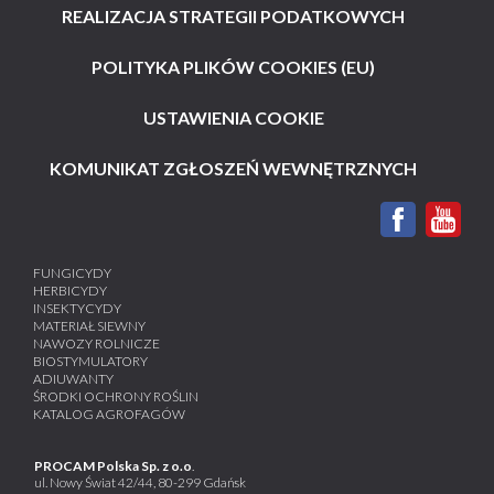
REALIZACJA STRATEGII PODATKOWYCH
POLITYKA PLIKÓW COOKIES (EU)
USTAWIENIA COOKIE
KOMUNIKAT ZGŁOSZEŃ WEWNĘTRZNYCH
FUNGICYDY
HERBICYDY
INSEKTYCYDY
MATERIAŁ SIEWNY
NAWOZY ROLNICZE
BIOSTYMULATORY
ADIUWANTY
ŚRODKI OCHRONY ROŚLIN
KATALOG AGROFAGÓW
PROCAM Polska Sp. z o.o
.
ul. Nowy Świat 42/44, 80-299 Gdańsk