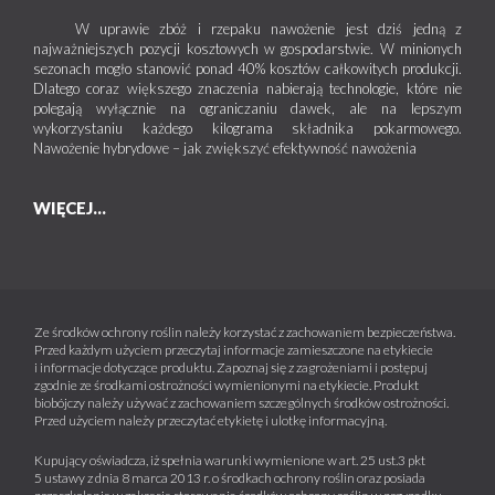
W uprawie zbóż i rzepaku nawożenie jest dziś jedną z
najważniejszych pozycji kosztowych w gospodarstwie. W minionych
sezonach mogło stanowić ponad 40% kosztów całkowitych produkcji.
Dlatego coraz większego znaczenia nabierają technologie, które nie
polegają wyłącznie na ograniczaniu dawek, ale na lepszym
wykorzystaniu każdego kilograma składnika pokarmowego.
Nawożenie hybrydowe – jak zwiększyć efektywność nawożenia
WIĘCEJ...
Ze środków ochrony roślin należy korzystać z zachowaniem bezpieczeństwa.
Przed każdym użyciem przeczytaj informacje zamieszczone na etykiecie
i informacje dotyczące produktu. Zapoznaj się z zagrożeniami i postępuj
zgodnie ze środkami ostrożności wymienionymi na etykiecie. Produkt
biobójczy należy używać z zachowaniem szczególnych środków ostrożności.
Przed użyciem należy przeczytać etykietę i ulotkę informacyjną.
Kupujący oświadcza, iż spełnia warunki wymienione w art. 25 ust.3 pkt
5 ustawy z dnia 8 marca 2013 r. o środkach ochrony roślin oraz posiada