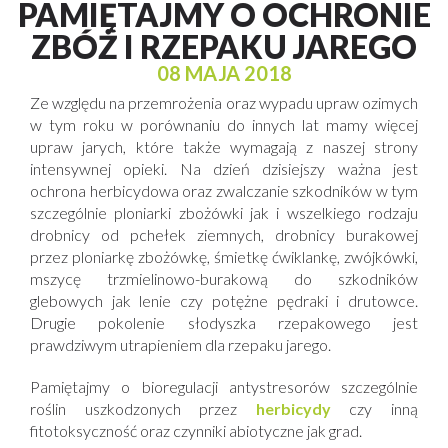
PAMIĘTAJMY O OCHRONIE
ZBÓŻ I RZEPAKU JAREGO
08 MAJA 2018
Ze względu na przemrożenia oraz wypadu upraw ozimych
w tym roku w porównaniu do innych lat mamy więcej
upraw jarych, które także wymagają z naszej strony
intensywnej opieki. Na dzień dzisiejszy ważna jest
ochrona herbicydowa oraz zwalczanie szkodników w tym
szczególnie ploniarki zbożówki jak i wszelkiego rodzaju
drobnicy od pchełek ziemnych, drobnicy burakowej
przez ploniarkę zbożówkę, śmietkę ćwiklankę, zwójkówki,
mszycę trzmielinowo-burakową do szkodników
glebowych jak lenie czy potężne pędraki i drutowce.
Drugie pokolenie słodyszka rzepakowego jest
prawdziwym utrapieniem dla rzepaku jarego.
Pamiętajmy o bioregulacji antystresorów szczególnie
roślin uszkodzonych przez
herbicydy
czy inną
fitotoksyczność oraz czynniki abiotyczne jak grad.