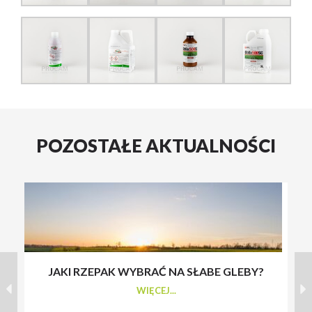
POZOSTAŁE AKTUALNOŚCI
JAKI RZEPAK WYBRAĆ NA SŁABE GLEBY?
S
WIĘCEJ...