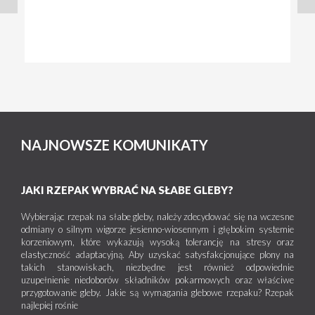
NAJNOWSZE KOMUNIKATY
JAKI RZEPAK WYBRAĆ NA SŁABE GLEBY?
Wybierając rzepak na słabe gleby, należy zdecydować się na wczesne
odmiany o silnym wigorze jesienno-wiosennym i głębokim systemie
korzeniowym, które wykazują wysoką tolerancję na stresy oraz
elastyczność adaptacyjną. Aby uzyskać satysfakcjonujące plony na
takich stanowiskach, niezbędne jest również odpowiednie
uzupełnienie niedoborów składników pokarmowych oraz właściwe
przygotowanie gleby. Jakie są wymagania glebowe rzepaku? Rzepak
najlepiej rośnie