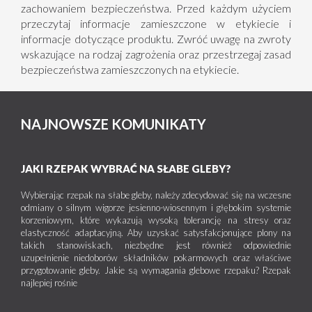
zachowaniem bezpieczeństwa. Przed każdym użyciem
przeczytaj informacje zamieszczone w etykiecie i
informacje dotyczące produktu. Zwróć uwagę na zwroty
wskazujące na rodzaj zagrożenia oraz przestrzegaj zasad
bezpieczeństwa zamieszczonych na etykiecie.
NAJNOWSZE KOMUNIKATY
JAKI RZEPAK WYBRAĆ NA SŁABE GLEBY?
Wybierając rzepak na słabe gleby, należy zdecydować się na wczesne
odmiany o silnym wigorze jesienno-wiosennym i głębokim systemie
korzeniowym, które wykazują wysoką tolerancję na stresy oraz
elastyczność adaptacyjną. Aby uzyskać satysfakcjonujące plony na
takich stanowiskach, niezbędne jest również odpowiednie
uzupełnienie niedoborów składników pokarmowych oraz właściwe
przygotowanie gleby. Jakie są wymagania glebowe rzepaku? Rzepak
najlepiej rośnie