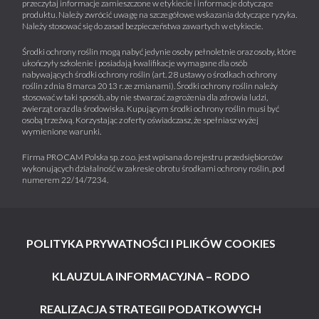
przeczytaj informacje zamieszczone w etykiecie i informacje dotyczące
produktu. Należy zwrócić uwagę na szczegółowe wskazania dotyczące ryzyka.
Należy stosować się do zasad bezpieczeństwa zawartych w etykiecie.
Środki ochrony roślin mogą nabyć jedynie osoby pełnoletnie oraz osoby, które
ukończyły szkolenie i posiadają kwalifikacje wymagane dla osób
nabywających środki ochrony roślin (art. 28 ustawy o środkach ochrony
roślin z dnia 8 marca 2013 r. ze zmianami). Środki ochrony roślin należy
stosować w taki sposób, aby nie stwarzać zagrożenia dla zdrowia ludzi,
zwierząt oraz dla środowiska. Kupującym środki ochrony roślin musi być
osobą trzeźwą. Korzystając z oferty oświadczasz, że spełniasz wyżej
wymienione warunki.
Firma PROCAM Polska sp. z o.o. jest wpisana do rejestru przedsiębiorców
wykonujących działalność w zakresie obrotu środkami ochrony roślin, pod
numerem 22/14/7234.
POLITYKA PRYWATNOŚCI I PLIKÓW COOKIES
KLAUZULA INFORMACYJNA – RODO
REALIZACJA STRATEGII PODATKOWYCH