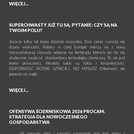
WIĘCEJ...
SUPERCHWASTY JUŻ TU SĄ. PYTANIE: CZY SĄ NA
TWOIM POLU?
Jeszcze kilka lat temu działało wszystko. Dziś coraz częściej nie
działa większość. Rolnicy w całej Europie mierzą się z nową
rzeczywistością: chwasty odporne na herbicydy, których nie da się
skutecznie zwalczyć standardową technologią chemiczną. To nie jest
teoria przyszłości. Niestety takie są fakty i teraźniejszość.
ODPORNOŚĆ ROŚNIE SZYBCIEJ, NIŻ MYŚLISZ Odporność nie
pojawia się nagle.
WIĘCEJ...
OFENSYWA ŚCIERNISKOWA 2026 PROCAM.
STRATEGIA DLA NOWOCZESNEGO
GOSPODARSTWA
W uprawie zbóż i rzepaku nawożenie jest dziś jedną z