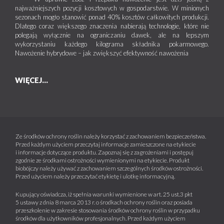
najważniejszych pozycji kosztowych w gospodarstwie. W minionych
sezonach mogło stanowić ponad 40% kosztów całkowitych produkcji.
Dlatego coraz większego znaczenia nabierają technologie, które nie
polegają wyłącznie na ograniczaniu dawek, ale na lepszym
wykorzystaniu każdego kilograma składnika pokarmowego.
Nawożenie hybrydowe – jak zwiększyć efektywność nawożenia
WIĘCEJ...
Ze środków ochrony roślin należy korzystać z zachowaniem bezpieczeństwa.
Przed każdym użyciem przeczytaj informacje zamieszczone na etykiecie
i informacje dotyczące produktu. Zapoznaj się z zagrożeniami i postępuj
zgodnie ze środkami ostrożności wymienionymi na etykiecie. Produkt
biobójczy należy używać z zachowaniem szczególnych środków ostrożności.
Przed użyciem należy przeczytać etykietę i ulotkę informacyjną.
Kupujący oświadcza, iż spełnia warunki wymienione w art. 25 ust.3 pkt
5 ustawy z dnia 8 marca 2013 r. o środkach ochrony roślin oraz posiada
przeszkolenie w zakresie stosowania środków ochrony roślin w przypadku
środków dla użytkowników profesjonalnych. Przed każdym użyciem