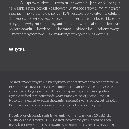
W uprawie zbóż i rzepaku nawożenie jest dziś jedną z
najważniejszych pozycji kosztowych w gospodarstwie. W minionych
sezonach mogło stanowić ponad 40% kosztów całkowitych produkcji.
Dlatego coraz większego znaczenia nabierają technologie, które nie
polegają wyłącznie na ograniczaniu dawek, ale na lepszym
wykorzystaniu każdego kilograma składnika pokarmowego.
Nawożenie hybrydowe – jak zwiększyć efektywność nawożenia
WIĘCEJ...
Ze środków ochrony roślin należy korzystać z zachowaniem bezpieczeństwa.
Przed każdym użyciem przeczytaj informacje zamieszczone na etykiecie
i informacje dotyczące produktu. Zapoznaj się z zagrożeniami i postępuj
zgodnie ze środkami ostrożności wymienionymi na etykiecie. Produkt
biobójczy należy używać z zachowaniem szczególnych środków ostrożności.
Przed użyciem należy przeczytać etykietę i ulotkę informacyjną.
Kupujący oświadcza, iż spełnia warunki wymienione w art. 25 ust.3 pkt
5 ustawy z dnia 8 marca 2013 r. o środkach ochrony roślin oraz posiada
przeszkolenie w zakresie stosowania środków ochrony roślin w przypadku