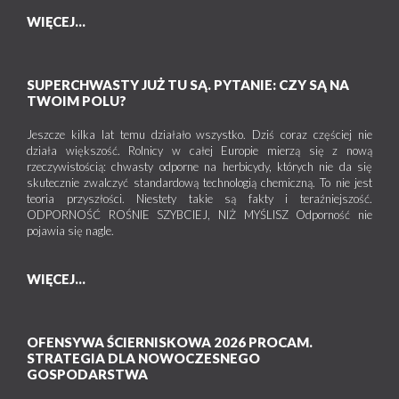
WIĘCEJ...
SUPERCHWASTY JUŻ TU SĄ. PYTANIE: CZY SĄ NA
TWOIM POLU?
Jeszcze kilka lat temu działało wszystko. Dziś coraz częściej nie
działa większość. Rolnicy w całej Europie mierzą się z nową
rzeczywistością: chwasty odporne na herbicydy, których nie da się
skutecznie zwalczyć standardową technologią chemiczną. To nie jest
teoria przyszłości. Niestety takie są fakty i teraźniejszość.
ODPORNOŚĆ ROŚNIE SZYBCIEJ, NIŻ MYŚLISZ Odporność nie
pojawia się nagle.
WIĘCEJ...
OFENSYWA ŚCIERNISKOWA 2026 PROCAM.
STRATEGIA DLA NOWOCZESNEGO
GOSPODARSTWA