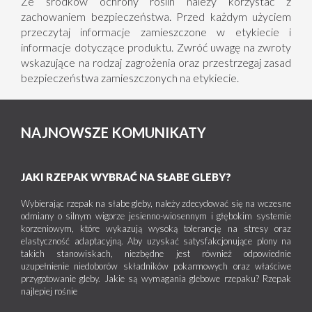
Ze środków ochrony roślin należy korzystać z
wzrost plonu i jego jakości
zachowaniem bezpieczeństwa. Przed każdym użyciem
ograniczenie strat spowodowanych żerowaniem
przeczytaj informacje zamieszczone w etykiecie i
larw śmietkowatych
informacje dotyczące produktu. Zwróć uwagę na zwroty
wskazujące na rodzaj zagrożenia oraz przestrzegaj zasad
bezpieczeństwa zamieszczonych na etykiecie.
NAJNOWSZE KOMUNIKATY
JAKI RZEPAK WYBRAĆ NA SŁABE GLEBY?
Wybierając rzepak na słabe gleby, należy zdecydować się na wczesne
odmiany o silnym wigorze jesienno-wiosennym i głębokim systemie
korzeniowym, które wykazują wysoką tolerancję na stresy oraz
elastyczność adaptacyjną. Aby uzyskać satysfakcjonujące plony na
takich stanowiskach, niezbędne jest również odpowiednie
uzupełnienie niedoborów składników pokarmowych oraz właściwe
przygotowanie gleby. Jakie są wymagania glebowe rzepaku? Rzepak
najlepiej rośnie