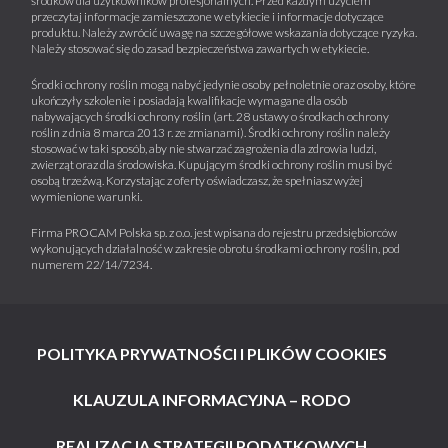
środków dla użytkowników profesjonalnych. Przed każdym użyciem
przeczytaj informacje zamieszczone w etykiecie i informacje dotyczące
produktu. Należy zwrócić uwagę na szczegółowe wskazania dotyczące ryzyka.
Należy stosować się do zasad bezpieczeństwa zawartych w etykiecie.
Środki ochrony roślin mogą nabyć jedynie osoby pełnoletnie oraz osoby, które
ukończyły szkolenie i posiadają kwalifikacje wymagane dla osób
nabywających środki ochrony roślin (art. 28 ustawy o środkach ochrony
roślin z dnia 8 marca 2013 r. ze zmianami). Środki ochrony roślin należy
stosować w taki sposób, aby nie stwarzać zagrożenia dla zdrowia ludzi,
zwierząt oraz dla środowiska. Kupującym środki ochrony roślin musi być
osobą trzeźwą. Korzystając z oferty oświadczasz, że spełniasz wyżej
wymienione warunki.
Firma PROCAM Polska sp. z o.o. jest wpisana do rejestru przedsiębiorców
wykonujących działalność w zakresie obrotu środkami ochrony roślin, pod
numerem 22/14/7234.
POLITYKA PRYWATNOŚCI I PLIKÓW COOKIES
KLAUZULA INFORMACYJNA – RODO
REALIZACJA STRATEGII PODATKOWYCH