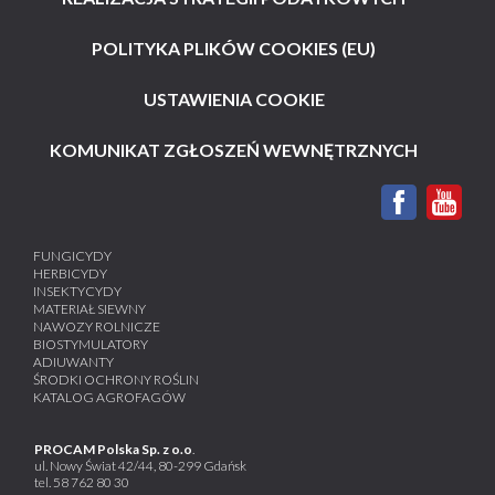
POLITYKA PLIKÓW COOKIES (EU)
USTAWIENIA COOKIE
KOMUNIKAT ZGŁOSZEŃ WEWNĘTRZNYCH
FUNGICYDY
HERBICYDY
INSEKTYCYDY
MATERIAŁ SIEWNY
NAWOZY ROLNICZE
BIOSTYMULATORY
ADIUWANTY
ŚRODKI OCHRONY ROŚLIN
KATALOG AGROFAGÓW
PROCAM Polska Sp. z o.o
.
ul. Nowy Świat 42/44, 80-299 Gdańsk
tel.
58 762 80 30