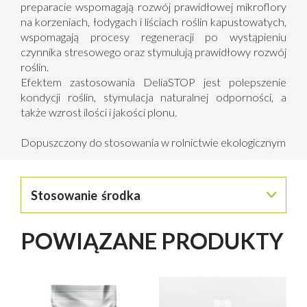
preparacie wspomagają rozwój prawidłowej mikroflory
na korzeniach, łodygach i liściach roślin kapustowatych,
wspomagają procesy regeneracji po wystąpieniu
czynnika stresowego oraz stymulują prawidłowy rozwój
roślin.
Efektem zastosowania DeliaSTOP jest polepszenie
kondycji roślin, stymulacja naturalnej odporności, a
także wzrost ilości i jakości plonu.
Dopuszczony do stosowania w rolnictwie ekologicznym
Stosowanie środka
STOSOWANIE:
POWIĄZANE PRODUKTY
Oprysk:
Bezpośrednio przed siewem/wysadzaniem
stosować preparat doglebowo, po aplikacji
równomiernie wymieszać z glebą