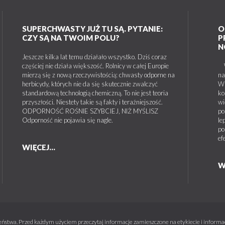
SUPERCHWASTY JUŻ TU SĄ. PYTANIE:
O
CZY SĄ NA TWOIM POLU?
P
N
Jeszcze kilka lat temu działało wszystko. Dziś coraz
częściej nie działa większość. Rolnicy w całej Europie
W 
mierzą się z nową rzeczywistością: chwasty odporne na
na
herbicydy, których nie da się skutecznie zwalczyć
W 
standardową technologią chemiczną. To nie jest teoria
ko
przyszłości. Niestety takie są fakty i teraźniejszość.
wi
ODPORNOŚĆ ROŚNIE SZYBCIEJ, NIŻ MYŚLISZ
po
Odporność nie pojawia się nagle.
le
po
ef
WIĘCEJ...
W
ństwa. Przed każdym użyciem przeczytaj informacje zamieszczone na etykiecie i informacj