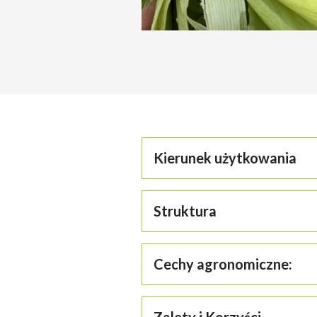
Kierunek użytkowania
Struktura
Cechy agronomiczne:
KISZONKA
BIOGAZ
• mieszaniec pojedynczy,
Zalety i Korzyści