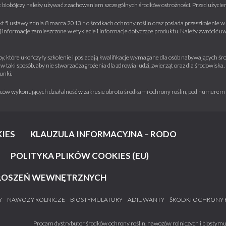
 biobójczy należy używać z zachowaniem szczególnych środków ostrożności. Przed użyciem 
kt 5 ustawy z dnia 8 marca 2013 r. o środkach ochrony roślin oraz posiada przeszkolenie
informacje zamieszczone w etykiecie i informacje dotyczące produktu. Należy zwrócić u
y, które ukończyły szkolenie i posiadają kwalifikacje wymagane dla osób nabywających środ
w taki sposób, aby nie stwarzać zagrożenia dla zdrowia ludzi, zwierząt oraz dla środowisk
unki.
iorców wykonujących działalność w zakresie obrotu środkami ochrony roślin, pod numere
IES
KLAUZULA INFORMACYJNA – RODO
POLITYKA PLIKÓW COOKIES (EU)
ŁOSZEŃ WEWNĘTRZNYCH
Y
NAWOZY ROLNICZE
BIOSTYMULATORY
ADIUWANTY
ŚRODKI OCHRONY 
Procam dystrybutor środków ochrony roślin, nawozów rolniczych i biostymul