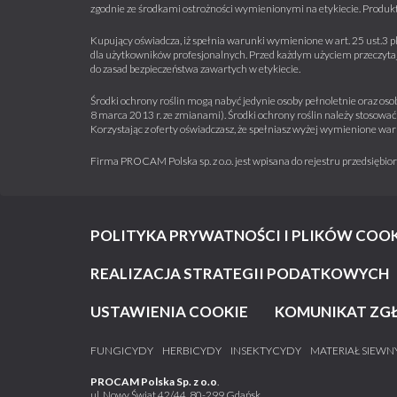
zgodnie ze środkami ostrożności wymienionymi na etykiecie. Produkt
Kupujący oświadcza, iż spełnia warunki wymienione w art. 25 ust.3 p
dla użytkowników profesjonalnych. Przed każdym użyciem przeczytaj 
do zasad bezpieczeństwa zawartych w etykiecie.
Środki ochrony roślin mogą nabyć jedynie osoby pełnoletnie oraz osob
8 marca 2013 r. ze zmianami). Środki ochrony roślin należy stosować 
Korzystając z oferty oświadczasz, że spełniasz wyżej wymienione war
Firma PROCAM Polska sp. z o.o. jest wpisana do rejestru przedsięb
POLITYKA PRYWATNOŚCI I PLIKÓW COOK
REALIZACJA STRATEGII PODATKOWYCH
USTAWIENIA COOKIE
KOMUNIKAT ZG
FUNGICYDY
HERBICYDY
INSEKTYCYDY
MATERIAŁ SIEWN
PROCAM Polska Sp. z o.o
.
ul. Nowy Świat 42/44, 80-299 Gdańsk