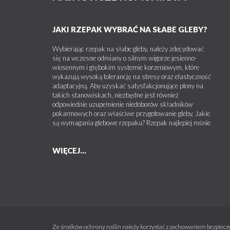
JAKI RZEPAK WYBRAĆ NA SŁABE GLEBY?
Wybierając rzepak na słabe gleby, należy zdecydować
się na wczesne odmiany o silnym wigorze jesienno-
wiosennym i głębokim systemie korzeniowym, które
wykazują wysoką tolerancję na stresy oraz elastyczność
adaptacyjną. Aby uzyskać satysfakcjonujące plony na
takich stanowiskach, niezbędne jest również
odpowiednie uzupełnienie niedoborów składników
pokarmowych oraz właściwe przygotowanie gleby. Jakie
są wymagania glebowe rzepaku? Rzepak najlepiej rośnie
WIĘCEJ...
Ze środków ochrony roślin należy korzystać z zachowaniem bezpiecze