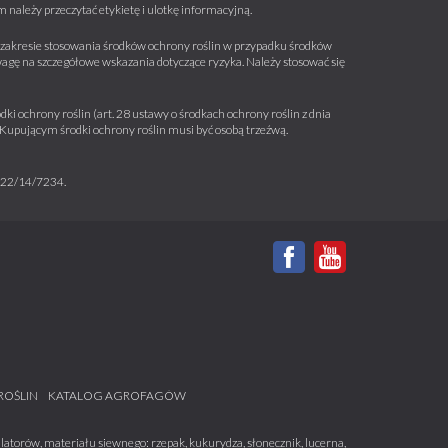
należy przeczytać etykietę i ulotkę informacyjną.
 w zakresie stosowania środków ochrony roślin w przypadku środków
wagę na szczegółowe wskazania dotyczące ryzyka. Należy stosować się
ki ochrony roślin (art. 28 ustawy o środkach ochrony roślin z dnia
a. Kupującym środki ochrony roślin musi być osobą trzeźwą.
m 22/14/7234.
ROŚLIN
KATALOG AGROFAGÓW
atorów, materiału siewnego: rzepak, kukurydza, słonecznik, lucerna,