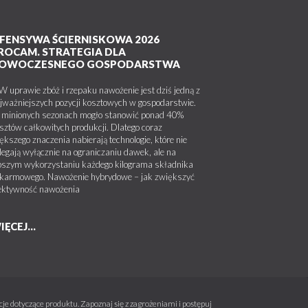
FENSYWA ŚCIERNISKOWA 2026
ROCAM. STRATEGIA DLA
OWOCZESNEGO GOSPODARSTWA
uprawie zbóż i rzepaku nawożenie jest dziś jedną z
jważniejszych pozycji kosztowych w gospodarstwie.
minionych sezonach mogło stanowić ponad 40%
sztów całkowitych produkcji. Dlatego coraz
ększego znaczenia nabierają technologie, które nie
legają wyłącznie na ograniczaniu dawek, ale na
pszym wykorzystaniu każdego kilograma składnika
karmowego. Nawożenie hybrydowe – jak zwiększyć
ektywność nawożenia
IĘCEJ...
e dotyczące produktu. Zapoznaj się z zagrożeniami i postępuj