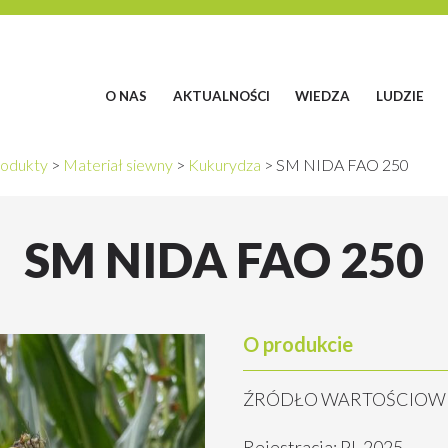
O NAS
AKTUALNOŚCI
WIEDZA
LUDZIE
odukty
>
Materiał siewny
>
Kukurydza
>
SM NIDA FAO 250
SM NIDA FAO 250
O produkcie
ŹRÓDŁO WARTOŚCIOWE
Rejestracja: PL 2025