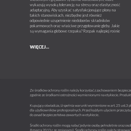
wykazują wysoką tolerancję na stresy oraz elastyczność
adaptacyjną. Aby uzyskać satysfakcjonujące plony na
takich stanowiskach, niezbędne jest również
odpowiednie uzupełnienie niedoborów składników
pokarmowych oraz właściwe przygotowanie gleby. Jakie
są wymagania glebowe rzepaku? Rzepak najlepiej rośnie
WIĘCEJ...
Ze środków ochrony roślin należy korzystać z zachowaniem bezpiecze
zgodnie ze środkami ostrożności wymienionymi na etykiecie. Produkt
Kupujący oświadcza, iż spełnia warunki wymienione w art. 25 ust.3 p
dla użytkowników profesjonalnych. Przed każdym użyciem przeczytaj 
do zasad bezpieczeństwa zawartych w etykiecie.
Środki ochrony roślin mogą nabyć jedynie osoby pełnoletnie oraz osob
8 marca 2013 r. ze zmianami). Środki ochrony roślin należy stosować 