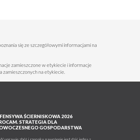
poznania się ze szczegółowymi informacjami na
acje zamieszczone w etykiecie i informacje
a zamieszczonych na etykiecie.
FENSYWA ŚCIERNISKOWA 2026
ROCAM. STRATEGIA DLA
OWOCZESNEGO GOSPODARSTWA
uprawie zbóż i rzepaku nawożenie jest dziś jedną z