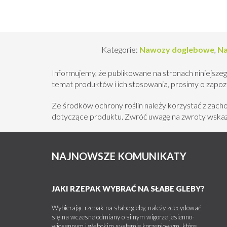
Kategorie:
Nawozy doglebowe
,
Na
Informujemy, że publikowane na stronach niniejszeg
temat produktów i ich stosowania, prosimy o zapozna
Ze środków ochrony roślin należy korzystać z zac
dotyczące produktu. Zwróć uwagę na zwroty wskazu
NAJNOWSZE KOMUNIKATY
JAKI RZEPAK WYBRAĆ NA SŁABE GLEBY?
Wybierając rzepak na słabe gleby, należy zdecydować
się na wczesne odmiany o silnym wigorze jesienno-
wiosennym i głębokim systemie korzeniowym, które