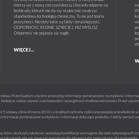
mierzą się z nową rzeczywistością: chwasty odporne na
na
herbicydy, których nie da się skutecznie zwalczyć
W 
standardową technologią chemiczną. To nie jest teoria
ko
przyszłości. Niestety takie są fakty i teraźniejszość.
wi
ODPORNOŚĆ ROŚNIE SZYBCIEJ, NIŻ MYŚLISZ
po
Odporność nie pojawia się nagle.
le
po
ef
WIĘCEJ...
W
ństwa. Przed każdym użyciem przeczytaj informacje zamieszczone na etykiecie i informacj
 biobójczy należy używać z zachowaniem szczególnych środków ostrożności. Przed użyciem 
kt 5 ustawy z dnia 8 marca 2013 r. o środkach ochrony roślin oraz posiada przeszkolenie
informacje zamieszczone w etykiecie i informacje dotyczące produktu. Należy zwrócić u
y, które ukończyły szkolenie i posiadają kwalifikacje wymagane dla osób nabywających środ
w taki sposób, aby nie stwarzać zagrożenia dla zdrowia ludzi, zwierząt oraz dla środowisk