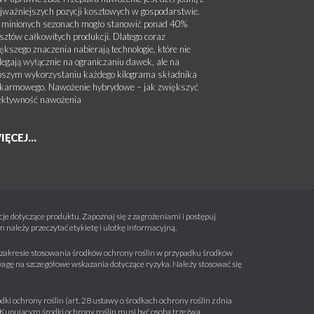
jważniejszych pozycji kosztowych w gospodarstwie.
minionych sezonach mogło stanowić ponad 40%
sztów całkowitych produkcji. Dlatego coraz
ększego znaczenia nabierają technologie, które nie
legają wyłącznie na ograniczaniu dawek, ale na
pszym wykorzystaniu każdego kilograma składnika
karmowego. Nawożenie hybrydowe – jak zwiększyć
ektywność nawożenia
IĘCEJ...
e dotyczące produktu. Zapoznaj się z zagrożeniami i postępuj
należy przeczytać etykietę i ulotkę informacyjną.
 w zakresie stosowania środków ochrony roślin w przypadku środków
wagę na szczegółowe wskazania dotyczące ryzyka. Należy stosować się
ki ochrony roślin (art. 28 ustawy o środkach ochrony roślin z dnia
a. Kupującym środki ochrony roślin musi być osobą trzeźwą.