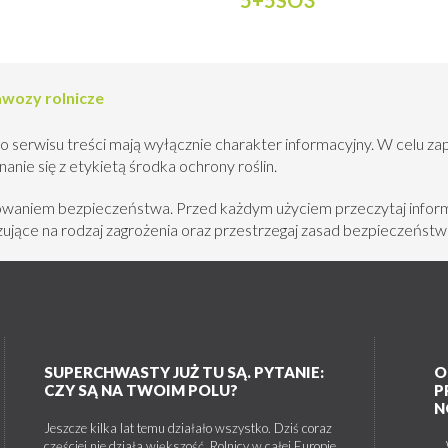
wozy rolnicze
o serwisu treści mają wyłącznie charakter informacyjny. W celu za
nie się z etykietą środka ochrony roślin.
howaniem bezpieczeństwa. Przed każdym użyciem przeczytaj inform
jące na rodzaj zagrożenia oraz przestrzegaj zasad bezpieczeństw
SUPERCHWASTY JUŻ TU SĄ. PYTANIE:
O
CZY SĄ NA TWOIM POLU?
P
N
Jeszcze kilka lat temu działało wszystko. Dziś coraz
częściej nie działa większość. Rolnicy w całej Europie
W 