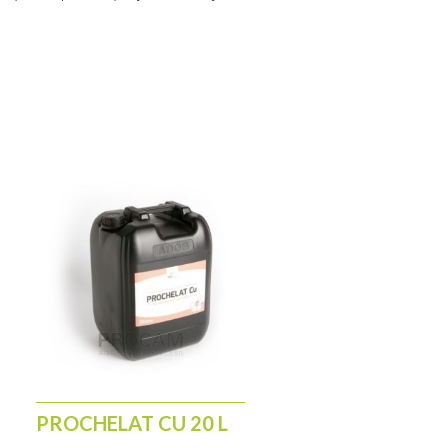
e NKS(P)
cznik). W uprawie przeznaczonej
nie – dawka 300 – 400 kg/ha. Yara
otas na utrzymanie roślin w
zonych z pola
PROCHELAT CU 20 L