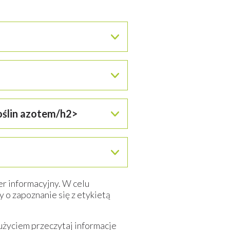
puszczenia, uwalniając w szybkim
pobieranie tego składnika ma
oślin azotem/h2>
e jesienno-zimowym.
stych gleby i tym samym
e również podniesie dostępność
er informacyjny. W celu
 o zapoznanie się z etykietą
użyciem przeczytaj informacje