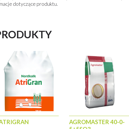
obnościach na poziomie min. średnim; jako kompleksowe nawożeni
rmacje dotyczące produktu.
nawożenia azotowego i potasowego (Yara Mila NK 23-10)
owe (Yara Mila Power 20-7-10) w dawce 400-500 kg rzutowo (+ Mo
 dodatku selenu
PRODUKTY
ego w K(i/lub P) oraz pierwsza dawka azotu stosowanego przedsiew
zanie w drugiej dawce przed zakryciem międzyrzędzi (dodatkowy p
 po każdym pokosie – uzupełnienie składników pokarmowych wynos
ATRIGRAN
AGROMASTER 40-0-
5+5SO3