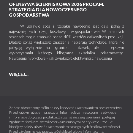
OFENSYWA ŚCIERNISKOWA 2026 PROCAM.
STRATEGIA DLA NOWOCZESNEGO
GOSPODARSTWA
W uprawie zbóż i rzepaku nawożenie jest dziś jedną z
najważniejszych pozycji kosztowych w gospodarstwie. W minionych
sezonach mogło stanowić ponad 40% kosztów całkowitych produkcji.
Dlatego coraz większego znaczenia nabierają technologie, które nie
polegają wyłącznie na ograniczaniu dawek, ale na lepszym
wykorzystaniu każdego kilograma składnika pokarmowego.
Nawożenie hybrydowe – jak zwiększyć efektywność nawożenia
WIĘCEJ...
Ze środków ochrony roślin należy korzystać z zachowaniem bezpieczeństwa.
Przed każdym użyciem przeczytaj informacje zamieszczone na etykiecie
i informacje dotyczące produktu. Zapoznaj się z zagrożeniami i postępuj
zgodnie ze środkami ostrożności wymienionymi na etykiecie. Produkt
biobójczy należy używać z zachowaniem szczególnych środków ostrożności.
Przed użyciem należy przeczytać etykietę i ulotkę informacyjną.