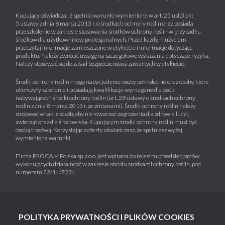
Kupujący oświadcza, iż spełnia warunki wymienione w art. 25 ust.3 pkt
5 ustawy z dnia 8 marca 2013 r. o środkach ochrony roślin oraz posiada
przeszkolenie w zakresie stosowania środków ochrony roślin w przypadku
środków dla użytkowników profesjonalnych. Przed każdym użyciem
przeczytaj informacje zamieszczone w etykiecie i informacje dotyczące
produktu. Należy zwrócić uwagę na szczegółowe wskazania dotyczące ryzyka.
Należy stosować się do zasad bezpieczeństwa zawartych w etykiecie.
Środki ochrony roślin mogą nabyć jedynie osoby pełnoletnie oraz osoby, które
ukończyły szkolenie i posiadają kwalifikacje wymagane dla osób
nabywających środki ochrony roślin (art. 28 ustawy o środkach ochrony
roślin z dnia 8 marca 2013 r. ze zmianami). Środki ochrony roślin należy
stosować w taki sposób, aby nie stwarzać zagrożenia dla zdrowia ludzi,
zwierząt oraz dla środowiska. Kupującym środki ochrony roślin musi być
osobą trzeźwą. Korzystając z oferty oświadczasz, że spełniasz wyżej
wymienione warunki.
Firma PROCAM Polska sp. z o.o. jest wpisana do rejestru przedsiębiorców
wykonujących działalność w zakresie obrotu środkami ochrony roślin, pod
numerem 22/14/7234.
POLITYKA PRYWATNOŚCI I PLIKÓW COOKIES