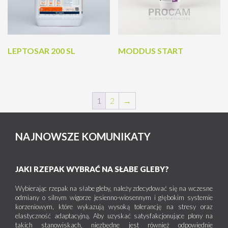
LEPTOSAR 200 SL
MODDUS START
1
2
→
NAJNOWSZE KOMUNIKATY
JAKI RZEPAK WYBRAĆ NA SŁABE GLEBY?
Wybierając rzepak na słabe gleby, należy zdecydować się na wczesne
odmiany o silnym wigorze jesienno-wiosennym i głębokim systemie
korzeniowym, które wykazują wysoką tolerancję na stresy oraz
elastyczność adaptacyjną. Aby uzyskać satysfakcjonujące plony na
takich stanowiskach, niezbędne jest również odpowiednie